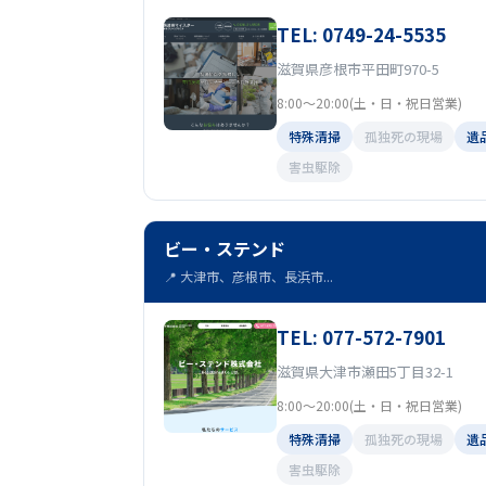
TEL: 0749-24-5535
滋賀県彦根市平田町970-5
8:00～20:00(土・日・祝日営業)
特殊清掃
孤独死の現場
遺
害虫駆除
ビー・ステンド
📍 大津市、彦根市、長浜市...
TEL: 077-572-7901
滋賀県大津市瀬田5丁目32-1
8:00～20:00(土・日・祝日営業)
特殊清掃
孤独死の現場
遺
害虫駆除