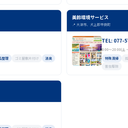
美鈴環境サービス
📍 大津市、犬上郡甲良町
TEL: 077-5
8:00～20:00
品整理
ゴミ屋敷片付け
消臭
特殊清掃
害虫駆除