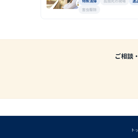
特殊清掃
孤独死の現場
遺
害虫駆除
ご相談
ト