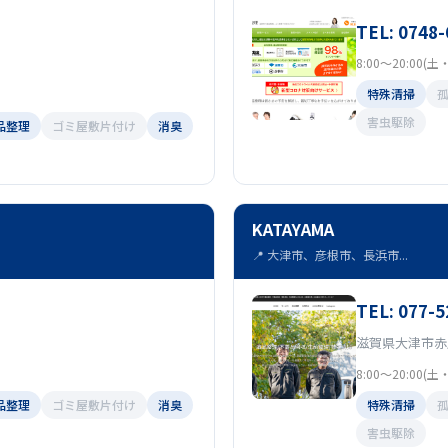
TEL: 0748-
8:00～20:00
特殊清掃
害虫駆除
品整理
ゴミ屋敷片付け
消臭
KATAYAMA
📍 大津市、彦根市、長浜市...
TEL: 077-5
滋賀県大津市赤尾
8:00～20:00
品整理
ゴミ屋敷片付け
消臭
特殊清掃
害虫駆除