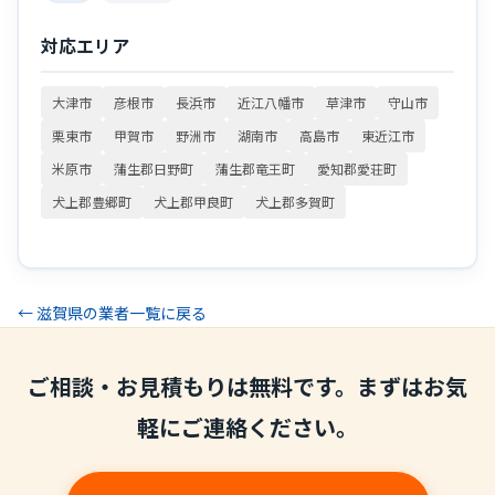
対応エリア
大津市
彦根市
長浜市
近江八幡市
草津市
守山市
栗東市
甲賀市
野洲市
湖南市
高島市
東近江市
米原市
蒲生郡日野町
蒲生郡竜王町
愛知郡愛荘町
犬上郡豊郷町
犬上郡甲良町
犬上郡多賀町
← 滋賀県の業者一覧に戻る
ご相談・お見積もりは無料です。まずはお気
軽にご連絡ください。