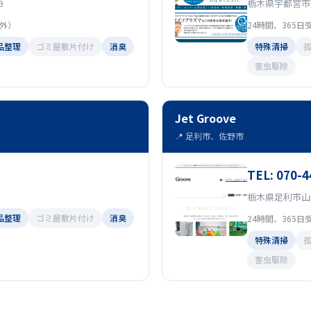
9
栃木県宇都宮市
外）
24時間、365日
品整理
ゴミ屋敷片付け
消臭
特殊清掃
害虫駆除
Jet Groove
📍 足利市、佐野市
TEL: 070-
栃木県足利市山下
品整理
ゴミ屋敷片付け
消臭
24時間、365日
特殊清掃
害虫駆除