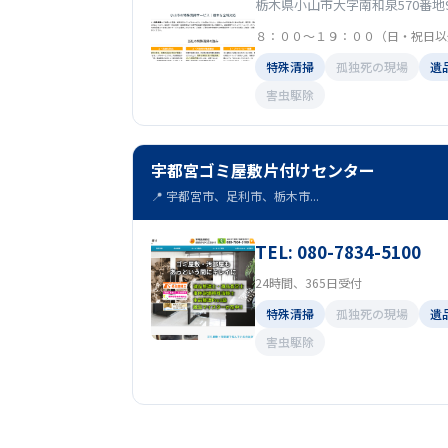
栃木県小山市大字南和泉570番地
８：００～１９：００（日・祝日以
特殊清掃
孤独死の現場
遺
害虫駆除
宇都宮ゴミ屋敷片付けセンター
📍 宇都宮市、足利市、栃木市...
TEL: 080-7834-5100
24時間、365日受付
特殊清掃
孤独死の現場
遺
害虫駆除