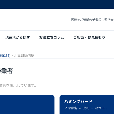
掲載をご希望の業者様へ
運営会
現在地から探す
お役立ちコラム
ご相談・お見積もり
(138)
>
北真岡駅(7)駅
掃業者
掃業者を表示しています。
ハミングハード
📍 宇都宮市、足利市、栃木市...