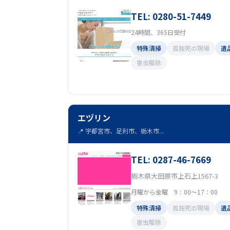
TEL: 0280-51-7449
24時間、365日受付
特殊清掃
孤独死の現場
遺
害虫駆除
エヅリン
📍 宇都宮市、足利市、栃木市...
TEL: 0287-46-7669
栃木県大田原市上石上1567-3
月曜から金曜 9：00～17：00
特殊清掃
孤独死の現場
遺
害虫駆除