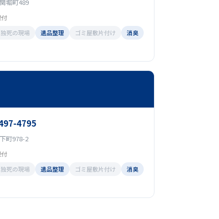
関堀町489
受付
孤独死の現場
遺品整理
ゴミ屋敷片付け
消臭
4497-4795
町978-2
受付
孤独死の現場
遺品整理
ゴミ屋敷片付け
消臭