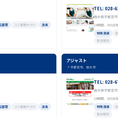
TEL: 028-6
栃木県宇都宮市鶴田町
品整理
ゴミ屋敷片付け
消臭
24時間、365日
特殊清掃
害虫駆除
アジャスト
📍 宇都宮市、栃木市
TEL: 028-6
栃木県宇都宮市
24時間、365日
品整理
ゴミ屋敷片付け
消臭
特殊清掃
害虫駆除