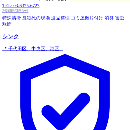
TEL: 03-6325-6723
24時間365日受付
特殊清掃
孤独死の現場
遺品整理
ゴミ屋敷片付け
消臭
害虫
駆除
シンク
📍 千代田区、中央区、港区...