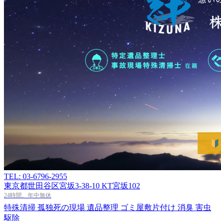
TEL: 03-6796-2955
東京都世田谷区宮坂3-38-10 KT宮坂102
24時間、年中無休
特殊清掃
孤独死の現場
遺品整理
ゴミ屋敷片付け
消臭
害虫
駆除