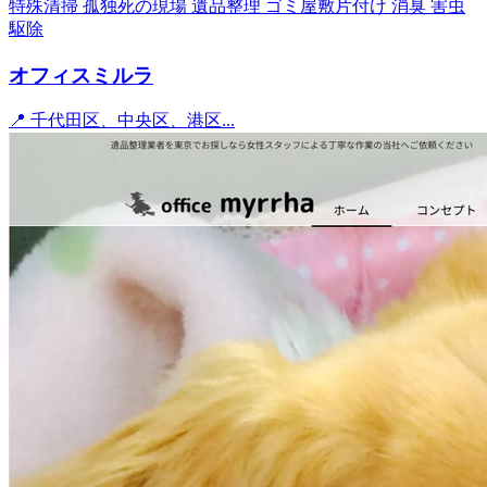
特殊清掃
孤独死の現場
遺品整理
ゴミ屋敷片付け
消臭
害虫
駆除
オフィスミルラ
📍 千代田区、中央区、港区...