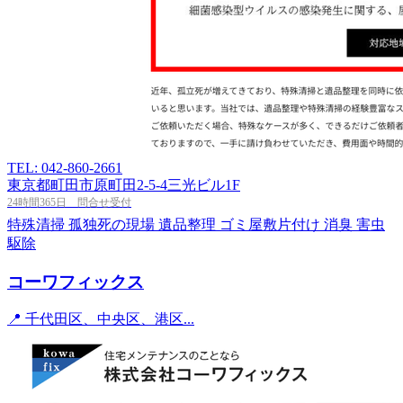
TEL: 042-860-2661
東京都町田市原町田2-5-4三光ビル1F
24時間365日 問合せ受付
特殊清掃
孤独死の現場
遺品整理
ゴミ屋敷片付け
消臭
害虫
駆除
コーワフィックス
📍 千代田区、中央区、港区...