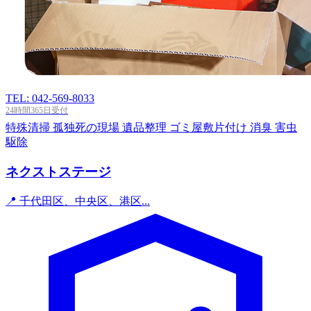
TEL: 042-569-8033
24時間365日受付
特殊清掃
孤独死の現場
遺品整理
ゴミ屋敷片付け
消臭
害虫
駆除
ネクストステージ
📍 千代田区、中央区、港区...