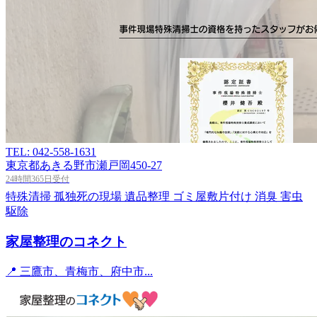
TEL: 042-558-1631
東京都あきる野市瀬戸岡450-27
24時間365日受付
特殊清掃
孤独死の現場
遺品整理
ゴミ屋敷片付け
消臭
害虫
駆除
家屋整理のコネクト
📍 三鷹市、青梅市、府中市...