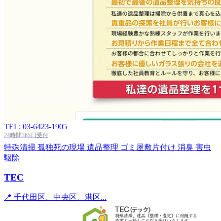
TEL: 03-6423-1905
24時間365日受付
特殊清掃
孤独死の現場
遺品整理
ゴミ屋敷片付け
消臭
害虫
駆除
TEC
📍 千代田区、中央区、港区...