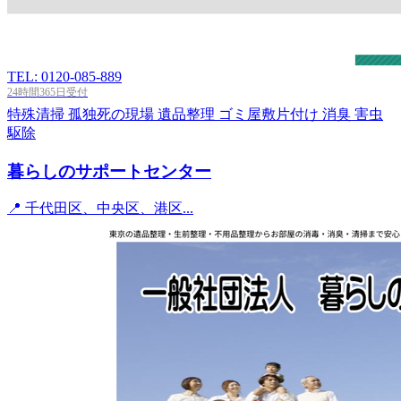
TEL: 0120-085-889
24時間365日受付
特殊清掃
孤独死の現場
遺品整理
ゴミ屋敷片付け
消臭
害虫
駆除
暮らしのサポートセンター
📍 千代田区、中央区、港区...