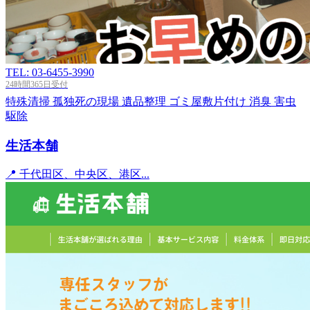
TEL: 03-6455-3990
24時間365日受付
特殊清掃
孤独死の現場
遺品整理
ゴミ屋敷片付け
消臭
害虫
駆除
生活本舗
📍 千代田区、中央区、港区...