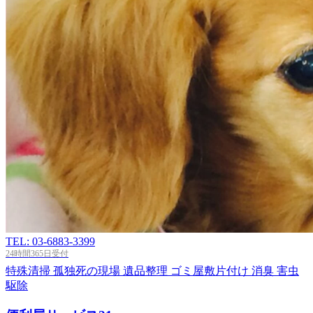
TEL: 03-6883-3399
24時間365日受付
特殊清掃
孤独死の現場
遺品整理
ゴミ屋敷片付け
消臭
害虫
駆除