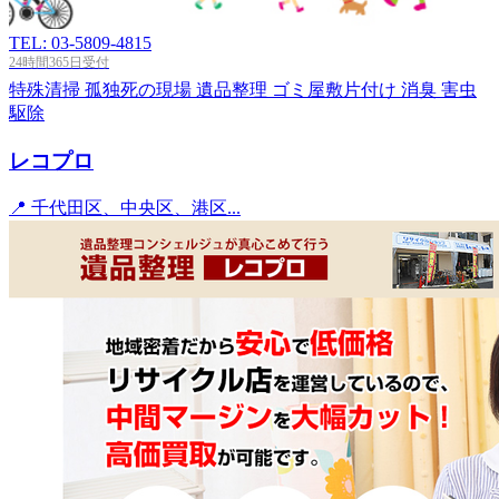
TEL: 03-5809-4815
24時間365日受付
特殊清掃
孤独死の現場
遺品整理
ゴミ屋敷片付け
消臭
害虫
駆除
レコプロ
📍 千代田区、中央区、港区...