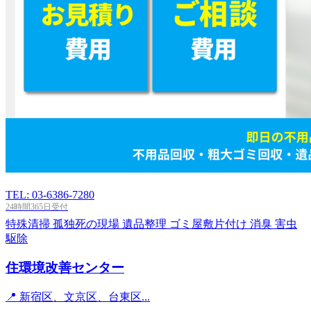
TEL: 03-6386-7280
24時間365日受付
特殊清掃
孤独死の現場
遺品整理
ゴミ屋敷片付け
消臭
害虫
駆除
住環境改善センター
📍 新宿区、文京区、台東区...