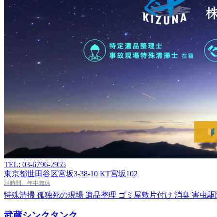
TEL: 03-6796-2955
東京都世田谷区宮坂3-38-10 KT宮坂102
24時間、年中無休
特殊清掃
孤独死の現場
遺品整理
ゴミ屋敷片付け
消臭
害虫駆
武蔵シンクタンク