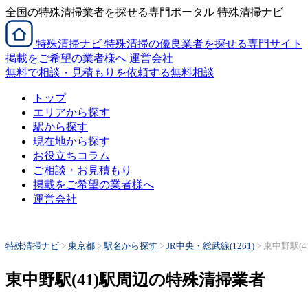
全国の特殊清掃業者を探せる専門ポータル 特殊清掃ナビ
特殊清掃
ナビ
特殊清掃の優良業者を探せる専門サイト
掲載をご希望の業者様へ
運営会社
無料で相談・見積もりを依頼する
無料相談
トップ
エリアから探す
駅から探す
現在地から探す
お役立ちコラム
ご相談・お見積もり
掲載をご希望の業者様へ
運営会社
特殊清掃ナビ
>
東京都
>
駅名から探す
>
JR中央・総武線(1261)
>
東中野駅(4
東中野駅(41)駅周辺の特殊清掃業者