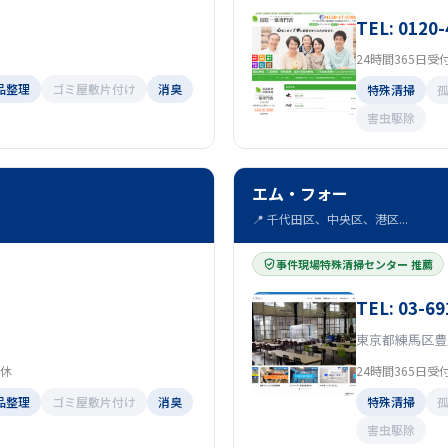
TEL: 0120-
）
24時間365日受
品整理
ゴミ屋敷片付け
消臭
特殊清掃
害虫駆除
エム・フォー
📍 千代田区、中央区、港区...
事件現場特殊清掃センター 推薦
TEL: 03-69
東京都練馬区豊玉
無休
24時間365日受
品整理
ゴミ屋敷片付け
消臭
特殊清掃
害虫駆除