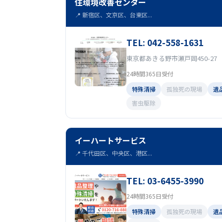
住環境改善センター
📍 新宿区、文京区、台東区...
TEL: 042-558-1631
東京都あきる野市瀬戸岡450-27
24時間365日受付
特殊清掃
孤独死の現場
遺
害虫駆除
イーハートサービス
📍 千代田区、中央区、港区...
TEL: 03-6455-3990
24時間365日受付
特殊清掃
孤独死の現場
遺