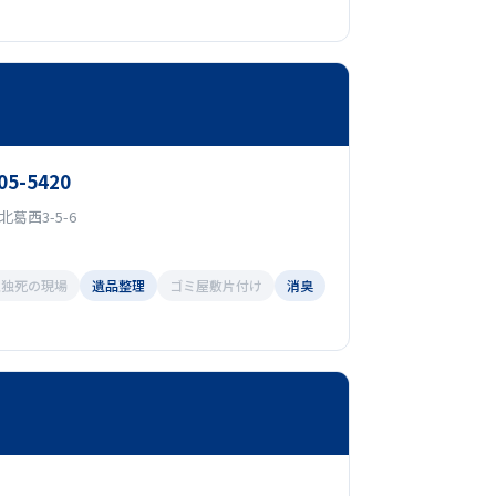
05-5420
葛西3-5-6
孤独死の現場
遺品整理
ゴミ屋敷片付け
消臭