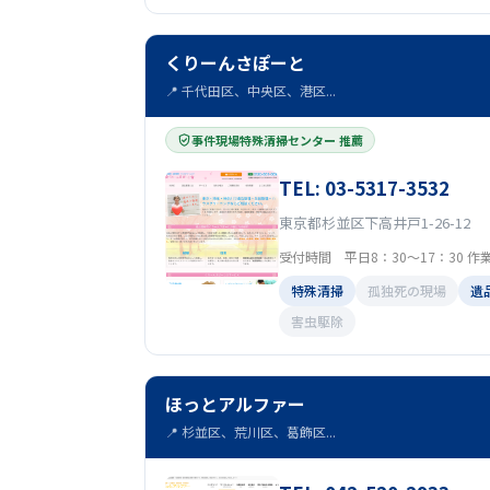
くりーんさぽーと
📍 千代田区、中央区、港区...
事件現場特殊清掃センター 推薦
TEL: 03-5317-3532
東京都杉並区下高井戸1-26-12
受付時間 平日8：30～17：30 作業
特殊清掃
孤独死の現場
遺
害虫駆除
ほっとアルファー
📍 杉並区、荒川区、葛飾区...