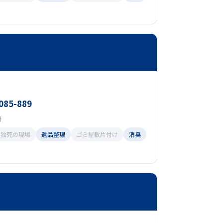
085-889
付
孤独死の現場
遺品整理
ゴミ屋敷片付け
消臭