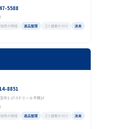
47-5588
付
孤独死の現場
遺品整理
ゴミ屋敷片付け
消臭
14-8851
中2-27-5ドミール平賀1F
付
孤独死の現場
遺品整理
ゴミ屋敷片付け
消臭