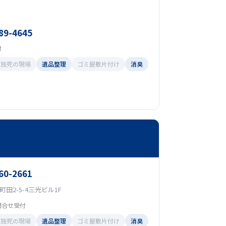
89-4645
付
孤独死の現場
遺品整理
ゴミ屋敷片付け
消臭
60-2661
田2-5-4三光ビル1F
問合せ受付
孤独死の現場
遺品整理
ゴミ屋敷片付け
消臭