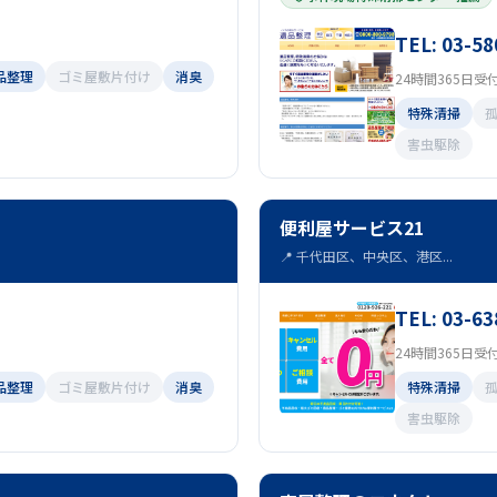
TEL: 03-58
品整理
ゴミ屋敷片付け
消臭
24時間365日受
特殊清掃
害虫駆除
便利屋サービス21
📍 千代田区、中央区、港区...
TEL: 03-63
24時間365日受
品整理
ゴミ屋敷片付け
消臭
特殊清掃
害虫駆除