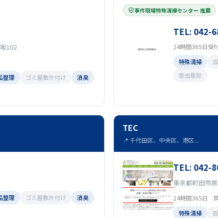
事件現場特殊清掃センター 推薦
TEL: 042-6
坂102
24時間365日受
特殊清掃
害虫駆除
品整理
ゴミ屋敷片付け
消臭
TEC
📍 千代田区、中央区、港区...
TEL: 042-8
東京都町田市原町
品整理
ゴミ屋敷片付け
消臭
24時間365日 
特殊清掃