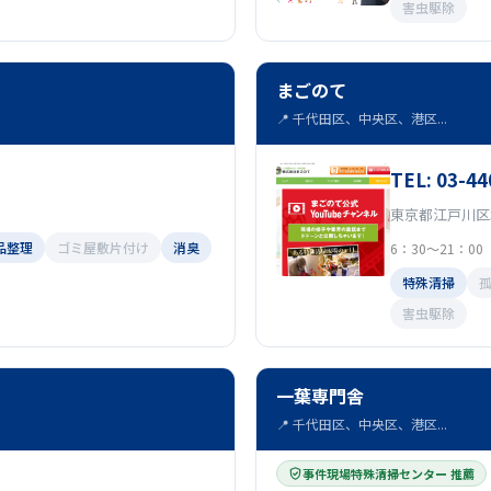
害虫駆除
まごのて
📍 千代田区、中央区、港区...
TEL: 03-44
東京都江戸川区北
品整理
ゴミ屋敷片付け
消臭
6：30～21：00
特殊清掃
害虫駆除
一葉専門舎
📍 千代田区、中央区、港区...
事件現場特殊清掃センター 推薦