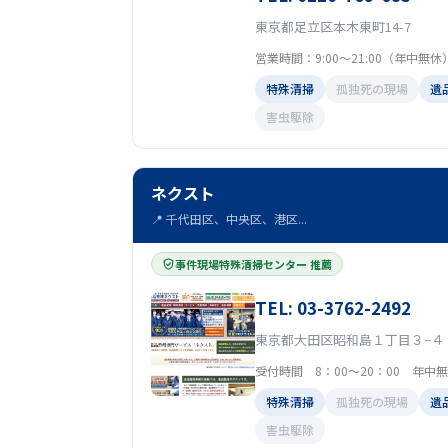
東京都足立区本木東町14-7
営業時間：9:00〜21:00（年中無休
特殊清掃
孤独死の現場
遺
害虫駆除
ネクスト
📍 千代田区、中央区、港区...
事件現場特殊清掃センター 推薦
TEL: 03-3762-2492
東京都大田区昭和島１丁目３−４
受付時間 8：00～20：00 年中
特殊清掃
孤独死の現場
遺
害虫駆除