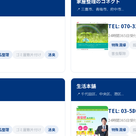
家屋整理のコネクト
📍 三鷹市、青梅市、府中市...
TEL: 070-
24時間365日受
特殊清掃
害虫駆除
品整理
ゴミ屋敷片付け
消臭
生活本舗
📍 千代田区、中央区、港区...
TEL: 03-58
24時間365日受
品整理
ゴミ屋敷片付け
消臭
特殊清掃