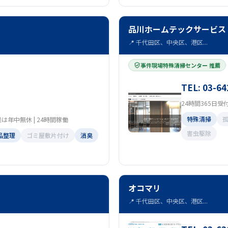
品川ホームテックサービス
📍 千代田区、中央区、港区...
事件現場特殊清掃センター 推薦
TEL: 03-64
24時間365日受
特殊清掃
は年中無休 | 24時間稼働
害虫駆除
品整理
ゴミ屋敷片付け
消臭
オコマリ
📍 千代田区、中央区、港区...