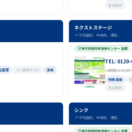
害虫駆除
ネクストステージ
📍 千代田区、中央区、港区...
事件現場特殊清掃センター 推薦
TEL: 0120-
品整理
ゴミ屋敷片付け
消臭
24時間365日受
特殊清掃
害虫駆除
シンク
📍 千代田区、中央区、港区...
事件現場特殊清掃センター 推薦