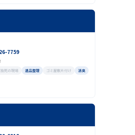
26-7759
付
孤独死の現場
遺品整理
ゴミ屋敷片付け
消臭