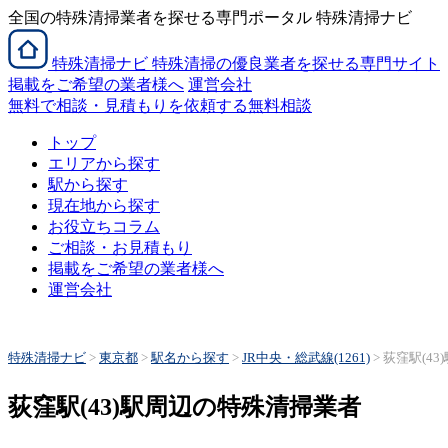
全国の特殊清掃業者を探せる専門ポータル 特殊清掃ナビ
特殊清掃
ナビ
特殊清掃の優良業者を探せる専門サイト
掲載をご希望の業者様へ
運営会社
無料で相談・見積もりを依頼する
無料相談
トップ
エリアから探す
駅から探す
現在地から探す
お役立ちコラム
ご相談・お見積もり
掲載をご希望の業者様へ
運営会社
特殊清掃ナビ
>
東京都
>
駅名から探す
>
JR中央・総武線(1261)
>
荻窪駅(43)
荻窪駅(43)駅周辺の特殊清掃業者