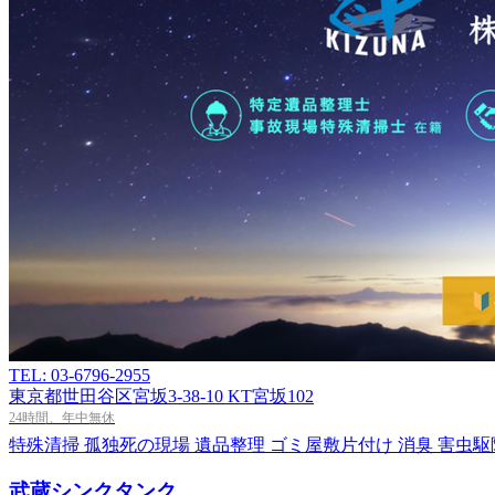
TEL: 03-6796-2955
東京都世田谷区宮坂3-38-10 KT宮坂102
24時間、年中無休
特殊清掃
孤独死の現場
遺品整理
ゴミ屋敷片付け
消臭
害虫駆
武蔵シンクタンク