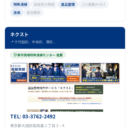
特殊清掃
孤独死の現場
遺品整理
ゴミ屋敷片付け
消臭
害虫駆除
ネクスト
📍 千代田区、中央区、港区...
事件現場特殊清掃センター 推薦
TEL: 03-3762-2492
東京都大田区昭和島１丁目３−４