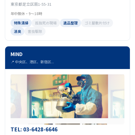
東京都足立区扇1-55-31
年中無休・9〜18時
特殊清掃
孤独死の現場
遺品整理
ゴミ屋敷片付け
消臭
害虫駆除
MIND
📍 中央区、港区、新宿区...
TEL: 03-6428-6646