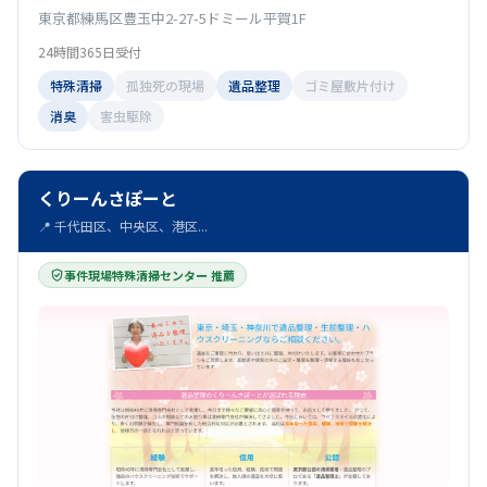
東京都練馬区豊玉中2-27-5ドミール平賀1F
24時間365日受付
特殊清掃
孤独死の現場
遺品整理
ゴミ屋敷片付け
消臭
害虫駆除
くりーんさぽーと
📍 千代田区、中央区、港区...
事件現場特殊清掃センター 推薦