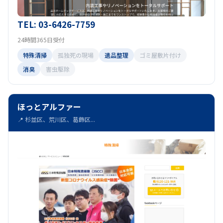
TEL: 03-6426-7759
24時間365日受付
特殊清掃
孤独死の現場
遺品整理
ゴミ屋敷片付け
消臭
害虫駆除
ほっとアルファー
📍 杉並区、荒川区、葛飾区...