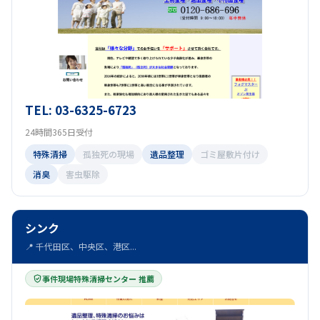
TEL: 03-6325-6723
24時間365日受付
特殊清掃
孤独死の現場
遺品整理
ゴミ屋敷片付け
消臭
害虫駆除
シンク
📍 千代田区、中央区、港区...
事件現場特殊清掃センター 推薦