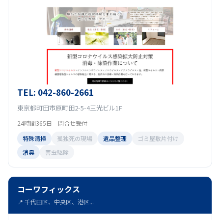
TEL: 042-860-2661
東京都町田市原町田2-5-4三光ビル1F
24時間365日 問合せ受付
特殊清掃
孤独死の現場
遺品整理
ゴミ屋敷片付け
消臭
害虫駆除
コーワフィックス
📍 千代田区、中央区、港区...