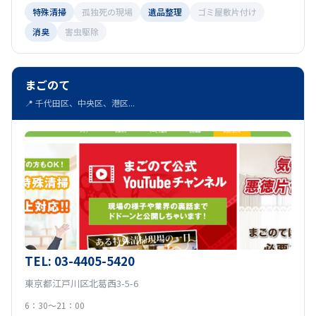
特殊清掃
孤独死の現場
遺品整理
ゴミ屋敷片付け
消臭
害虫駆除
まごのて
📍 千代田区、中央区、港区...
TEL: 03-4405-5420
東京都江戸川区北葛西3-5-6
6：30～21：00