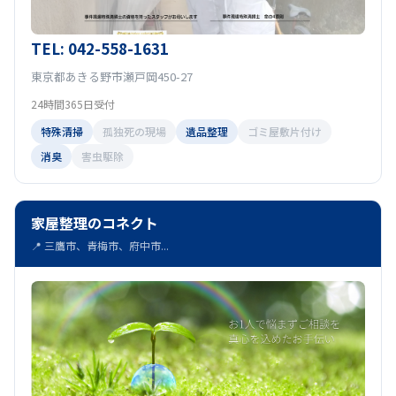
TEL: 042-558-1631
東京都あきる野市瀬戸岡450-27
24時間365日受付
特殊清掃
孤独死の現場
遺品整理
ゴミ屋敷片付け
消臭
害虫駆除
家屋整理のコネクト
📍 三鷹市、青梅市、府中市...