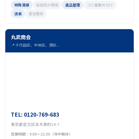
特殊清掃
孤独死の現場
遺品整理
ゴミ屋敷片付け
消臭
害虫駆除
丸武商会
📍 千代田区、中央区、港区...
TEL: 0120-769-683
東京都足立区本木東町14-7
営業時間：9:00〜21:00（年中無休）