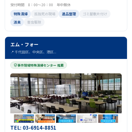
受付時間 8：00～20：00 年中無休
特殊清掃
孤独死の現場
遺品整理
ゴミ屋敷片付け
消臭
害虫駆除
エム・フォー
📍 千代田区、中央区、港区...
事件現場特殊清掃センター 推薦
TEL: 03-6914-8851