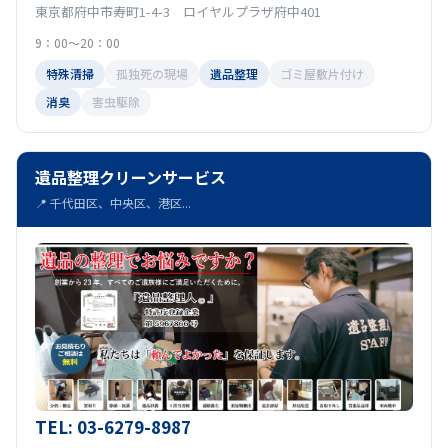
東京都府中市寿町1-4-3 ロイヤルプラザ府中401
9：00～20：00
特殊清掃
孤独死の現場
遺品整理
ゴミ屋敷片付け
消臭
害虫駆除
遺品整理クリーンサービス
📍 千代田区、中央区、港区...
TEL: 03-6279-8987