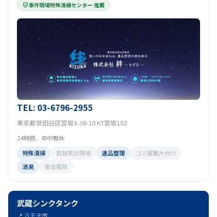
事件現場特殊清掃センター 推薦
TEL: 03-6796-2955
東京都世田谷区宮坂3-38-10 KT宮坂102
24時間、年中無休
特殊清掃
孤独死の現場
遺品整理
ゴミ屋敷片付け
消臭
害虫駆除
武蔵シンクタンク
📍 八王子市