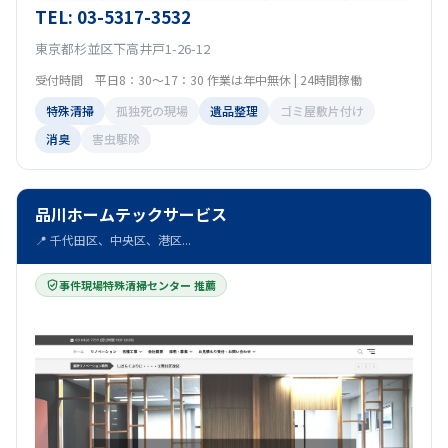
TEL: 03-5317-3532
東京都杉並区下高井戸1-26-12
受付時間 平日8：30～17：30 作業は年中無休 | 24時間稼働
特殊清掃
孤独死の現場
遺品整理
ゴミ屋敷片付け
消臭
害虫駆除
品川ホームテックサービス
📍 千代田区、中央区、港区...
事件現場特殊清掃センター 推薦