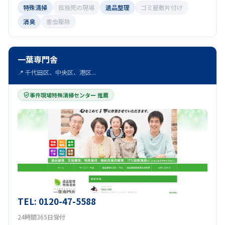
特殊清掃
孤独死の現場
遺品整理
ゴミ屋敷片付け
消臭
害虫駆除
一葉専門舎
📍 千代田区、中央区、港区...
事件現場特殊清掃センター 推薦
TEL: 0120-47-5588
24時間365日受付