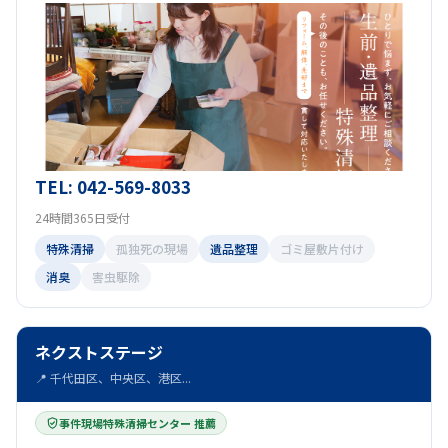
TEL: 042-569-8033
24時間365日受付
特殊清掃
孤独死の現場
遺品整理
ゴミ屋敷片付け
消臭
害虫駆除
ネクストステージ
📍 千代田区、中央区、港区...
事件現場特殊清掃センター 推薦