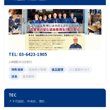
TEL: 03-6423-1905
24時間365日受付
特殊清掃
孤独死の現場
遺品整理
ゴミ屋敷片付け
消臭
害虫駆除
TEC
📍 千代田区、中央区、港区...