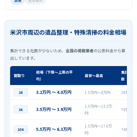
消臭
害虫駆除
米沢市周辺の遺品整理・特殊清掃の料金相場
集計できる社数が少ないため、
全国の掲載業者
の公表料金から算
出しています。
相場（下限〜上限の平
集計社
間取り
最安〜最高
均）
数
3.2万円 〜 4.0万円
1.5万円〜8万円
20社
1R
1.5万円〜13.2万
3.5万円 〜 3.9万円
70社
1K
円
1.5万円〜17.6万
5.5万円 〜 6.3万円
74社
1DK
円