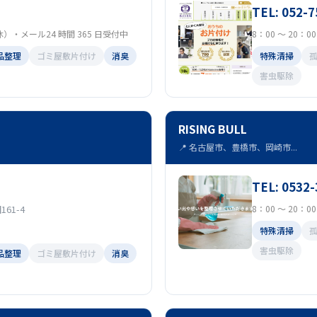
TEL: 052-7
定休）・メール24 時間 365 日受付中
8：00 ～ 20：
品整理
ゴミ屋敷片付け
消臭
特殊清掃
害虫駆除
RISING BULL
📍 名古屋市、豊橋市、岡崎市...
TEL: 0532-
61-4
8：00 ～ 20：
特殊清掃
害虫駆除
品整理
ゴミ屋敷片付け
消臭