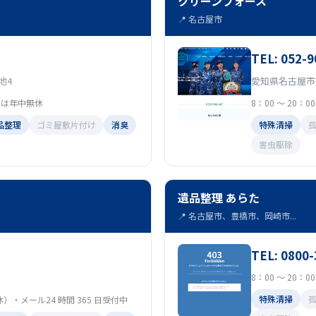
クリーンフォース
📍 名古屋市
TEL: 052-9
地4
愛知県名古屋市
合せは年中無休
8：00 ～ 20：
品整理
ゴミ屋敷片付け
消臭
特殊清掃
害虫駆除
遺品整理 あらた
📍 名古屋市、豊橋市、岡崎市...
TEL: 0800
8：00 ～ 20：
特殊清掃
定休）・メール24 時間 365 日受付中