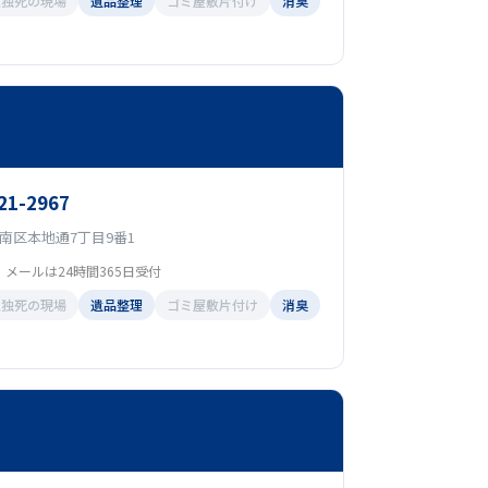
孤独死の現場
遺品整理
ゴミ屋敷片付け
消臭
21-2967
南区本地通7丁目9番1
0 メールは24時間365日受付
孤独死の現場
遺品整理
ゴミ屋敷片付け
消臭