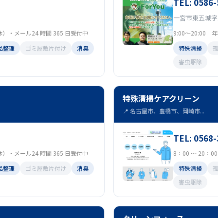
TEL: 0586-
一宮市東五城字
定休）・メール24 時間 365 日受付中
9:00～20:00
品整理
ゴミ屋敷片付け
消臭
特殊清掃
害虫駆除
特殊清掃ケアクリーン
📍 名古屋市、豊橋市、岡崎市...
TEL: 0568-
定休）・メール24 時間 365 日受付中
8：00 ～ 20：
品整理
ゴミ屋敷片付け
消臭
特殊清掃
害虫駆除