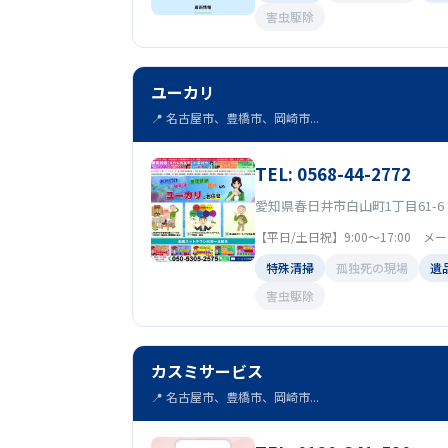
害虫駆除
ユーカリ
📍 名古屋市、豊橋市、岡崎市...
TEL: 0568-44-2772
愛知県春日井市白山町1丁目61-6
【平日/土日祝】9:00～17:00 
特殊清掃
孤独死の現場
遺
害虫駆除
カスミサービス
📍 名古屋市、豊橋市、岡崎市...