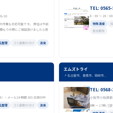
TEL: 0565-
-30
8：00 ～ 20：
特殊清掃
の作業も対応可能です。 弊社は午前
積もりの際にご相談頂けましたら夜
害虫駆除
品整理
ゴミ屋敷片付け
消臭
エムズトライ
📍 名古屋市、豊橋市、岡崎市...
TEL: 0568-
定休）・メール24 時間 365 日受付中
小牧市小牧原新田
品整理
ゴミ屋敷片付け
消臭
9時 〜 17時 / 