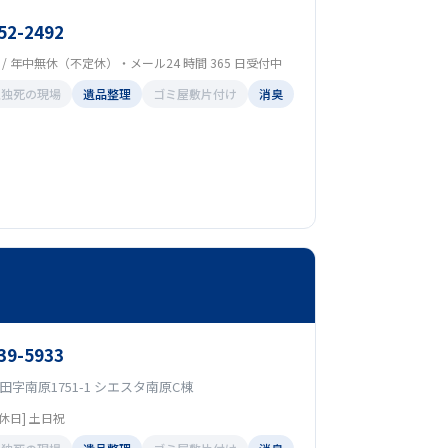
52-2492
00 / 年中無休（不定休）・メール24 時間 365 日受付中
孤独死の現場
遺品整理
ゴミ屋敷片付け
消臭
39-5933
字南原1751-1 シエスタ南原C棟
[定休日] 土日祝