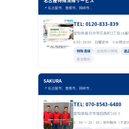
名古屋特殊清掃サービス
📍 名古屋市、豊橋市、岡崎市...
TEL: 0120-833-839
愛知県春日井市花長町2丁目16番
8:00~20:00 日曜定休 ※お問
特殊清掃
孤独死の現場
遺
害虫駆除
SAKURA
📍 名古屋市、豊橋市、岡崎市...
TEL: 070-8543-6480
愛知県稲沢市増田西町165-5
8：00 ～ 20：00 / 年中無休（不