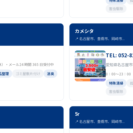
特殊清掃
害虫駆除
カメシタ
📍 名古屋市、豊橋市、岡崎市...
TEL: 052-8
定休）・メール24 時間 365 日受付中
愛知県名古屋市
品整理
ゴミ屋敷片付け
消臭
8：00～23：0
特殊清掃
害虫駆除
5r
📍 名古屋市、豊橋市、岡崎市...