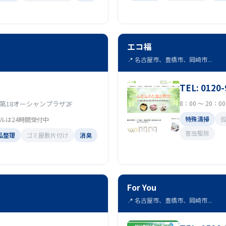
エコ福
📍 名古屋市、豊橋市、岡崎市...
TEL: 0120-
 第18オーシャンプラザ2F
8：00 ～ 20：
特殊清掃
メールは24時間受付中
害虫駆除
品整理
ゴミ屋敷片付け
消臭
For You
📍 名古屋市、豊橋市、岡崎市...