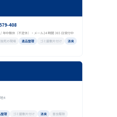
579-408
00 / 年中無休（不定休）・メール24 時間 365 日受付中
孤独死の現場
遺品整理
ゴミ屋敷片付け
消臭
地4
品整理
ゴミ屋敷片付け
消臭
害虫駆除