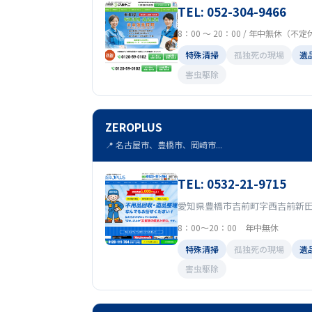
TEL: 052-304-9466
8：00 ～ 20：00 / 年中無休（不
特殊清掃
孤独死の現場
遺
害虫駆除
ZEROPLUS
📍 名古屋市、豊橋市、岡崎市...
TEL: 0532-21-9715
愛知県豊橋市吉前町字西吉前新田1
8：00～20：00 年中無休
特殊清掃
孤独死の現場
遺
害虫駆除