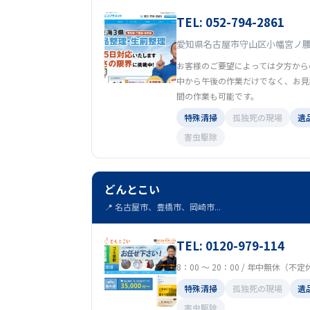
TEL: 052-794-2861
愛知県名古屋市守山区小幡宮ノ腰6
お客様のご要望によっては夕方から
中から午後の作業だけでなく、お見
間の作業も可能です。
特殊清掃
孤独死の現場
遺
害虫駆除
どんとこい
📍 名古屋市、豊橋市、岡崎市...
TEL: 0120-979-114
8：00 ～ 20：00 / 年中無休（不
特殊清掃
孤独死の現場
遺
害虫駆除