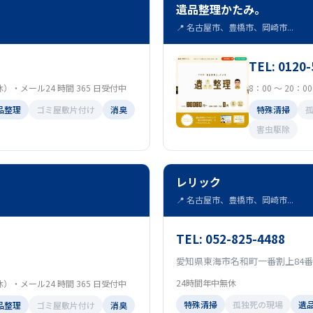
遺品整理かたみ。
📍 名古屋市、豊橋市、岡崎市...
TEL: 0120-
定休）・メール24 時間 365 日受付中
8：00 ～ 20：
品整理
ゴミ屋敷片付け
消臭
特殊清掃
害虫駆除
レリック
📍 名古屋市、豊橋市、岡崎市...
TEL: 052-825-4488
愛知県東海市名和町一番割上84番
24時間年中無休
定休）・メール24 時間 365 日受付中
特殊清掃
孤独死の現場
遺
品整理
ゴミ屋敷片付け
消臭