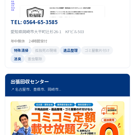
TEL: 0564-65-3585
愛知県岡崎市大平町辻杉26-1 KFビル503
年中無休 24時間受付
特殊清掃
孤独死の現場
遺品整理
ゴミ屋敷片付け
消臭
害虫駆除
出張回収センター
📍 名古屋市、豊橋市、岡崎市...