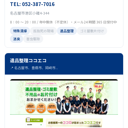
TEL: 052-387-7016
名古屋市港区小碓4-344
8：00 ～ 20：00 / 年中無休（不定休）・メール24 時間 365 日受付中
特殊清掃
孤独死の現場
遺品整理
ゴミ屋敷片付け
消臭
害虫駆除
遺品整理ココエコ
📍 名古屋市、豊橋市、岡崎市...