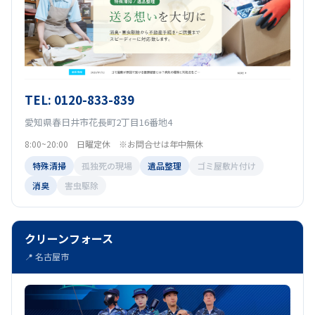
TEL: 0120-833-839
愛知県春日井市花長町2丁目16番地4
8:00~20:00 日曜定休 ※お問合せは年中無休
特殊清掃
孤独死の現場
遺品整理
ゴミ屋敷片付け
消臭
害虫駆除
クリーンフォース
📍 名古屋市