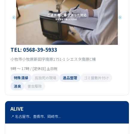
TEL: 0568-39-5933
小牧市小牧原新田字南原1751-1 シエスタ南原C棟
9時 〜 17時 / [定休日] 土日祝
特殊清掃
孤独死の現場
遺品整理
ゴミ屋敷片付け
消臭
害虫駆除
ALIVE
📍 名古屋市、豊橋市、岡崎市...