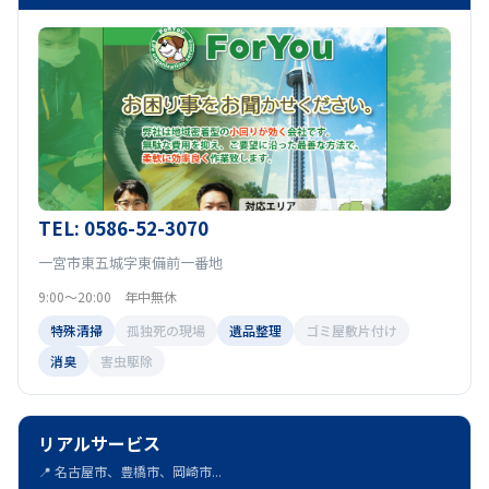
TEL: 0586-52-3070
一宮市東五城字東備前一番地
9:00～20:00 年中無休
特殊清掃
孤独死の現場
遺品整理
ゴミ屋敷片付け
消臭
害虫駆除
リアルサービス
📍 名古屋市、豊橋市、岡崎市...