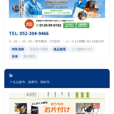
TEL: 052-304-9466
8：00 ～ 20：00 / 年中無休（不定休）・メール24 時間 365 日受付中
特殊清掃
孤独死の現場
遺品整理
ゴミ屋敷片付け
消臭
害虫駆除
5r
📍 名古屋市、豊橋市、岡崎市...