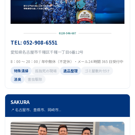
TEL: 052-908-6551
愛知県名古屋市千種区千種一丁目6番12号
8：00 ～ 20：00 / 年中無休（不定休）・メール24 時間 365 日受付中
特殊清掃
孤独死の現場
遺品整理
ゴミ屋敷片付け
消臭
害虫駆除
SAKURA
📍 名古屋市、豊橋市、岡崎市...