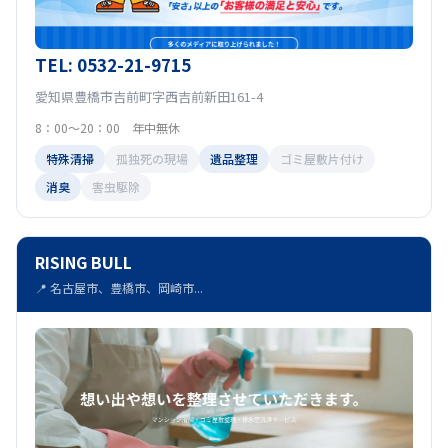
TEL: 0532-21-9715
愛知県豊橋市吉前町字西吉前新田161-4
8：00～20：00 年中無休
特殊清掃
孤独死の現場
遺品整理
ゴミ屋敷片付け
消臭
害虫駆除
RISING BULL
📍 名古屋市、豊橋市、岡崎市...