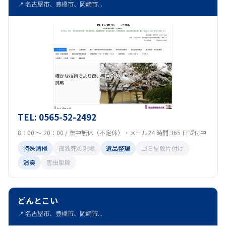
📍 名古屋市、豊橋市、岡崎市...
TEL: 0565-52-2492
8：00 ～ 20：00 / 年中無休（不定休）・メール24 時間 365 日受付中
特殊清掃
孤独死の現場
遺品整理
ゴミ屋敷片付け
消臭
害虫駆除
どんとこい
📍 名古屋市、豊橋市、岡崎市...