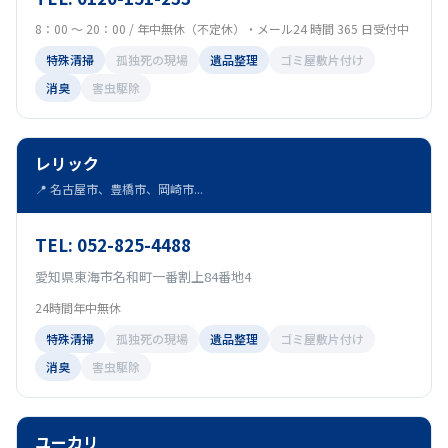
8：00 ～ 20：00 / 年中無休（不定休）・メール24 時間 365 日受付中
特殊清掃
孤独死の現場
遺品整理
ゴミ屋敷片付け
消臭
害虫駆除
レリック
📍 名古屋市、豊橋市、岡崎市...
TEL: 052-825-4488
愛知県東海市名和町一番割上84番地4
24時間年中無休
特殊清掃
孤独死の現場
遺品整理
ゴミ屋敷片付け
消臭
害虫駆除
ユーカリ