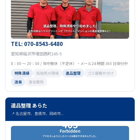
TEL: 070-8543-6480
愛知県稲沢市増田西町165-5
8：00 ～ 20：00 / 年中無休（不定休）・メール24 時間 365 日受付中
特殊清掃
孤独死の現場
遺品整理
ゴミ屋敷片付け
消臭
害虫駆除
遺品整理 あらた
📍 名古屋市、豊橋市、岡崎市...