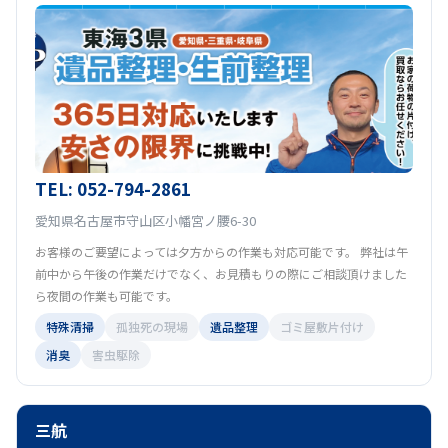
TEL: 052-794-2861
愛知県名古屋市守山区小幡宮ノ腰6-30
お客様のご要望によっては夕方からの作業も対応可能です。 弊社は午
前中から午後の作業だけでなく、お見積もりの際にご相談頂けました
ら夜間の作業も可能です。
特殊清掃
孤独死の現場
遺品整理
ゴミ屋敷片付け
消臭
害虫駆除
三航