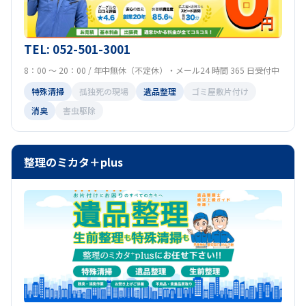
TEL: 052-501-3001
8：00 ～ 20：00 / 年中無休（不定休）・メール24 時間 365 日受付中
特殊清掃
孤独死の現場
遺品整理
ゴミ屋敷片付け
消臭
害虫駆除
整理のミカタ＋plus