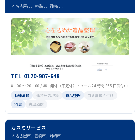
📍 名古屋市、豊橋市、岡崎市...
TEL: 0120-907-648
8：00 ～ 20：00 / 年中無休（不定休）・メール24 時間 365 日受付中
特殊清掃
孤独死の現場
遺品整理
ゴミ屋敷片付け
消臭
害虫駆除
カスミサービス
📍 名古屋市、豊橋市、岡崎市...