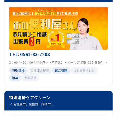
TEL: 0561-83-7208
8：00 ～ 20：00 / 年中無休（不定休）・メール24 時間 365 日受付中
特殊清掃
孤独死の現場
遺品整理
ゴミ屋敷片付け
消臭
害虫駆除
特殊清掃ケアクリーン
📍 名古屋市、豊橋市、岡崎市...