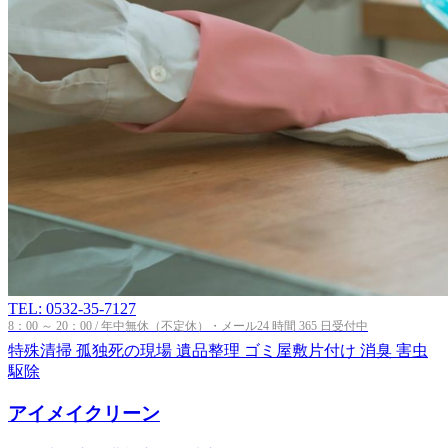
TEL: 0532-35-7127
8：00 ～ 20：00 / 年中無休（不定休）・メール24 時間 365 日受付中
特殊清掃
孤独死の現場
遺品整理
ゴミ屋敷片付け
消臭
害虫
駆除
アイメイクリーン