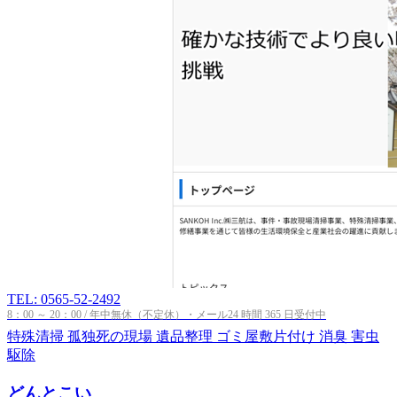
TEL: 0565-52-2492
8：00 ～ 20：00 / 年中無休（不定休）・メール24 時間 365 日受付中
特殊清掃
孤独死の現場
遺品整理
ゴミ屋敷片付け
消臭
害虫
駆除
どんとこい