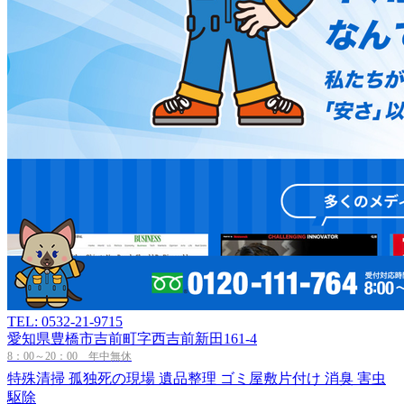
TEL: 0532-21-9715
愛知県豊橋市吉前町字西吉前新田161-4
8：00～20：00 年中無休
特殊清掃
孤独死の現場
遺品整理
ゴミ屋敷片付け
消臭
害虫
駆除