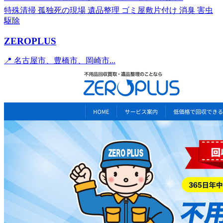
特殊清掃
孤独死の現場
遺品整理
ゴミ屋敷片付け
消臭
害虫
駆除
ZEROPLUS
📍 名古屋市、豊橋市、岡崎市...