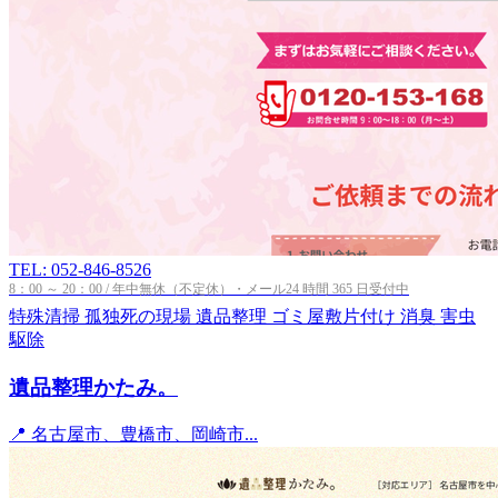
TEL: 052-846-8526
8：00 ～ 20：00 / 年中無休（不定休）・メール24 時間 365 日受付中
特殊清掃
孤独死の現場
遺品整理
ゴミ屋敷片付け
消臭
害虫
駆除
遺品整理かたみ。
📍 名古屋市、豊橋市、岡崎市...