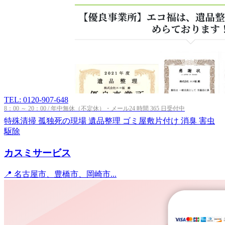
TEL: 0120-907-648
8：00 ～ 20：00 / 年中無休（不定休）・メール24 時間 365 日受付中
特殊清掃
孤独死の現場
遺品整理
ゴミ屋敷片付け
消臭
害虫
駆除
カスミサービス
📍 名古屋市、豊橋市、岡崎市...