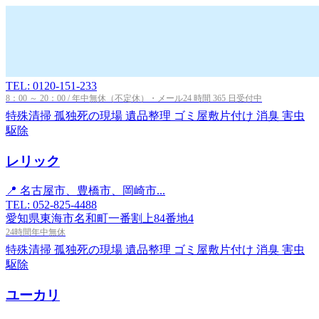
TEL: 0120-151-233
8：00 ～ 20：00 / 年中無休（不定休）・メール24 時間 365 日受付中
特殊清掃
孤独死の現場
遺品整理
ゴミ屋敷片付け
消臭
害虫
駆除
レリック
📍 名古屋市、豊橋市、岡崎市...
TEL: 052-825-4488
愛知県東海市名和町一番割上84番地4
24時間年中無休
特殊清掃
孤独死の現場
遺品整理
ゴミ屋敷片付け
消臭
害虫
駆除
ユーカリ