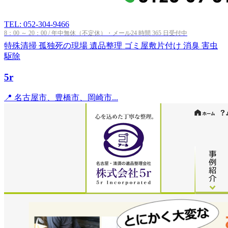
TEL: 052-304-9466
8：00 ～ 20：00 / 年中無休（不定休）・メール24 時間 365 日受付中
特殊清掃
孤独死の現場
遺品整理
ゴミ屋敷片付け
消臭
害虫
駆除
5r
📍 名古屋市、豊橋市、岡崎市...