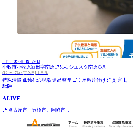
TEL: 0568-39-5933
小牧市小牧原新田字南原1751-1 シエスタ南原C棟
9時 〜 17時 / [定休日] 土日祝
特殊清掃
孤独死の現場
遺品整理
ゴミ屋敷片付け
消臭
害虫
駆除
ALIVE
📍 名古屋市、豊橋市、岡崎市...