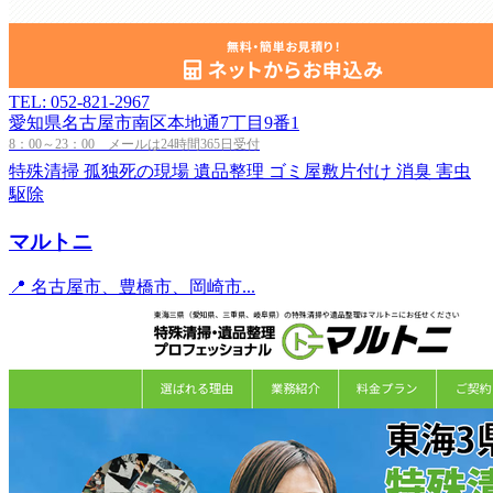
TEL: 052-821-2967
愛知県名古屋市南区本地通7丁目9番1
8：00～23：00 メールは24時間365日受付
特殊清掃
孤独死の現場
遺品整理
ゴミ屋敷片付け
消臭
害虫
駆除
マルトニ
📍 名古屋市、豊橋市、岡崎市...