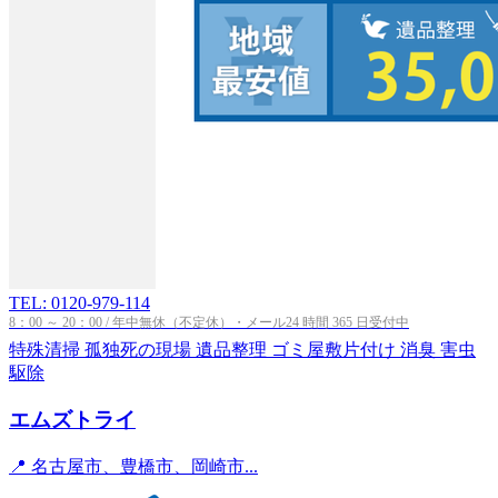
TEL: 0120-979-114
8：00 ～ 20：00 / 年中無休（不定休）・メール24 時間 365 日受付中
特殊清掃
孤独死の現場
遺品整理
ゴミ屋敷片付け
消臭
害虫
駆除
エムズトライ
📍 名古屋市、豊橋市、岡崎市...