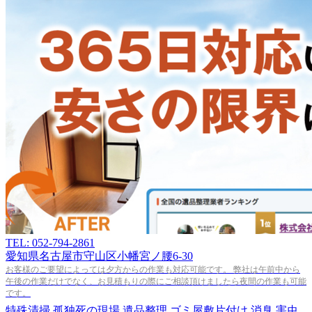
TEL: 052-794-2861
愛知県名古屋市守山区小幡宮ノ腰6-30
お客様のご要望によっては夕方からの作業も対応可能です。 弊社は午前中から
午後の作業だけでなく、お見積もりの際にご相談頂けましたら夜間の作業も可能
です。
特殊清掃
孤独死の現場
遺品整理
ゴミ屋敷片付け
消臭
害虫