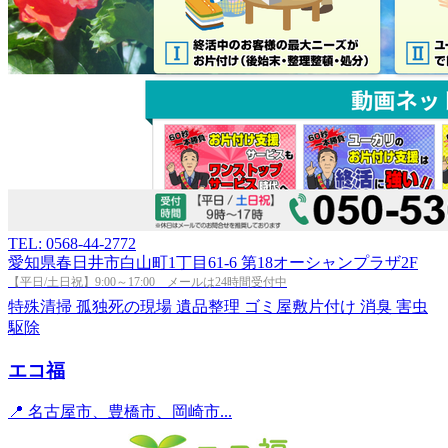
TEL: 0568-44-2772
愛知県春日井市白山町1丁目61-6 第18オーシャンプラザ2F
【平日/土日祝】9:00～17:00 メールは24時間受付中
特殊清掃
孤独死の現場
遺品整理
ゴミ屋敷片付け
消臭
害虫
駆除
エコ福
📍 名古屋市、豊橋市、岡崎市...