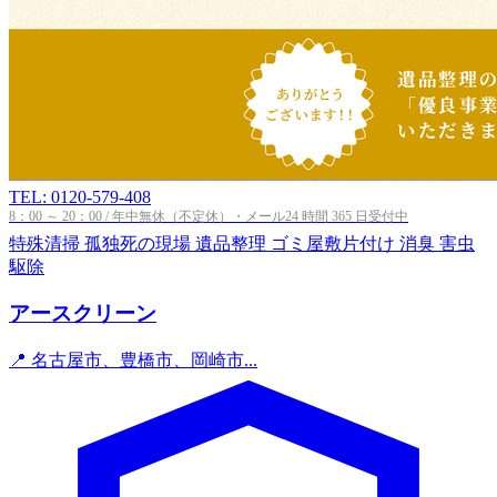
TEL: 0120-579-408
8：00 ～ 20：00 / 年中無休（不定休）・メール24 時間 365 日受付中
特殊清掃
孤独死の現場
遺品整理
ゴミ屋敷片付け
消臭
害虫
駆除
アースクリーン
📍 名古屋市、豊橋市、岡崎市...