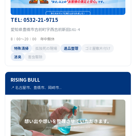
TEL: 0532-21-9715
愛知県豊橋市吉前町字西吉前新田161-4
8：00～20：00 年中無休
特殊清掃
孤独死の現場
遺品整理
ゴミ屋敷片付け
消臭
害虫駆除
RISING BULL
📍 名古屋市、豊橋市、岡崎市...