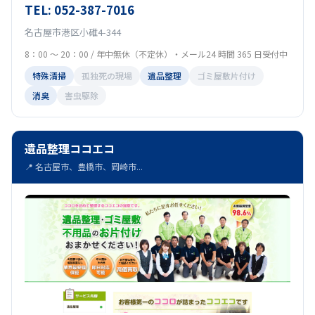
TEL: 052-387-7016
名古屋市港区小碓4-344
8：00 ～ 20：00 / 年中無休（不定休）・メール24 時間 365 日受付中
特殊清掃
孤独死の現場
遺品整理
ゴミ屋敷片付け
消臭
害虫駆除
遺品整理ココエコ
📍 名古屋市、豊橋市、岡崎市...