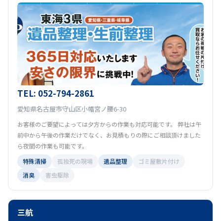
TEL: 052-794-2861
愛知県名古屋市守山区小幡宮ノ腰6-30
お客様のご要望によっては夕方からの作業も対応可能です。 弊社は午
前中から午後の作業だけでなく、お見積もりの際にご相談頂けました
ら夜間の作業も可能です。
特殊清掃
孤独死の現場
遺品整理
ゴミ屋敷片付け
消臭
害虫駆除
三航