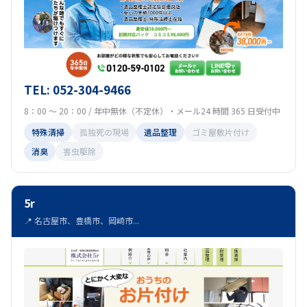
TEL: 052-304-9466
8：00 ～ 20：00 / 年中無休（不定休）・メール24 時間 365 日受付中
特殊清掃
孤独死の現場
遺品整理
ゴミ屋敷片付け
消臭
害虫駆除
5r
📍 名古屋市、豊橋市、岡崎市...