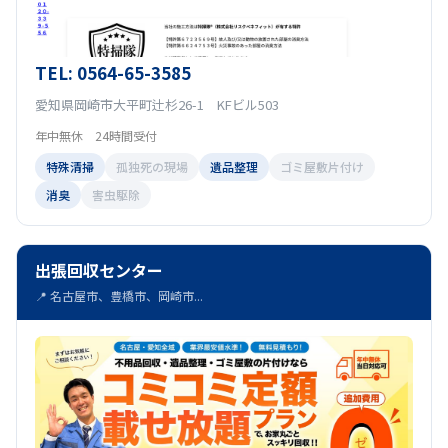
TEL: 0564-65-3585
愛知県岡崎市大平町辻杉26-1 KFビル503
年中無休 24時間受付
特殊清掃
孤独死の現場
遺品整理
ゴミ屋敷片付け
消臭
害虫駆除
出張回収センター
📍 名古屋市、豊橋市、岡崎市...