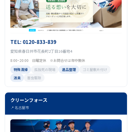
TEL: 0120-833-839
愛知県春日井市花長町2丁目16番地4
8:00~20:00 日曜定休 ※お問合せは年中無休
特殊清掃
孤独死の現場
遺品整理
ゴミ屋敷片付け
消臭
害虫駆除
クリーンフォース
📍 名古屋市