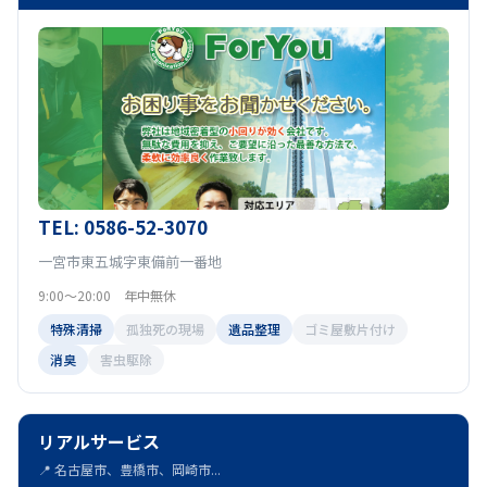
TEL: 0586-52-3070
一宮市東五城字東備前一番地
9:00～20:00 年中無休
特殊清掃
孤独死の現場
遺品整理
ゴミ屋敷片付け
消臭
害虫駆除
リアルサービス
📍 名古屋市、豊橋市、岡崎市...