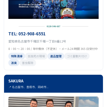
TEL: 052-908-6551
愛知県名古屋市千種区千種一丁目6番12号
8：00 ～ 20：00 / 年中無休（不定休）・メール24 時間 365 日受付中
特殊清掃
孤独死の現場
遺品整理
ゴミ屋敷片付け
消臭
害虫駆除
SAKURA
📍 名古屋市、豊橋市、岡崎市...