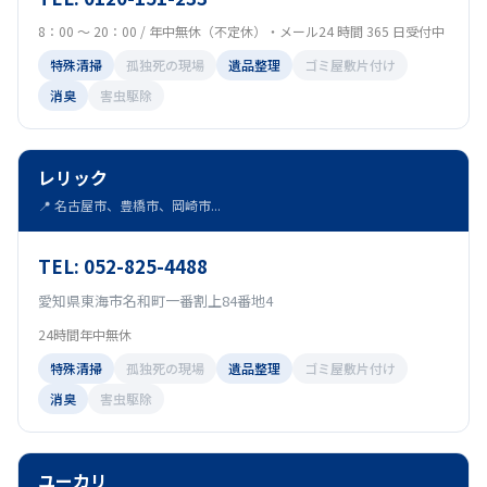
8：00 ～ 20：00 / 年中無休（不定休）・メール24 時間 365 日受付中
特殊清掃
孤独死の現場
遺品整理
ゴミ屋敷片付け
消臭
害虫駆除
レリック
📍 名古屋市、豊橋市、岡崎市...
TEL: 052-825-4488
愛知県東海市名和町一番割上84番地4
24時間年中無休
特殊清掃
孤独死の現場
遺品整理
ゴミ屋敷片付け
消臭
害虫駆除
ユーカリ