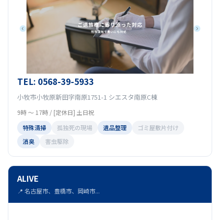
TEL: 0568-39-5933
小牧市小牧原新田字南原1751-1 シエスタ南原C棟
9時 〜 17時 / [定休日] 土日祝
特殊清掃
孤独死の現場
遺品整理
ゴミ屋敷片付け
消臭
害虫駆除
ALIVE
📍 名古屋市、豊橋市、岡崎市...