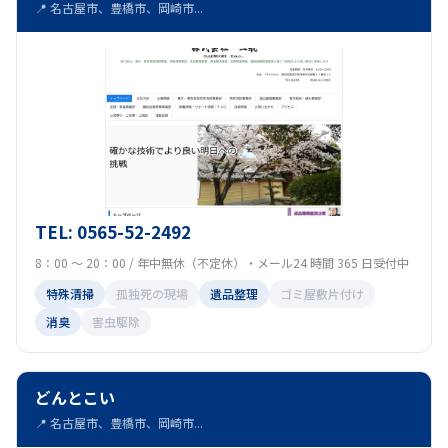
📍 名古屋市、豊橋市、岡崎市...
TEL: 0565-52-2492
8：00 ～ 20：00 / 年中無休（不定休）・メール24 時間 365 日受付中
特殊清掃
孤独死の現場
遺品整理
ゴミ屋敷片付け
消臭
害虫駆除
どんとこい
📍 名古屋市、豊橋市、岡崎市...