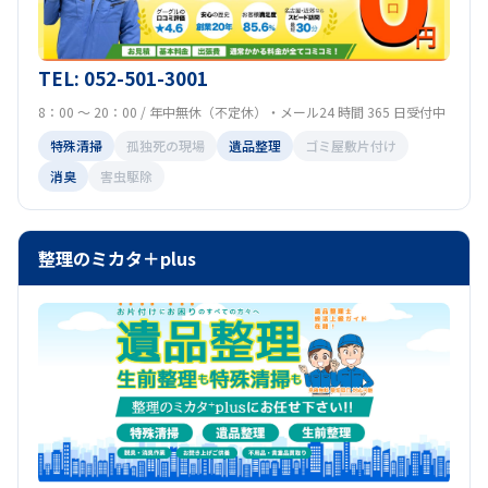
TEL: 052-501-3001
8：00 ～ 20：00 / 年中無休（不定休）・メール24 時間 365 日受付中
特殊清掃
孤独死の現場
遺品整理
ゴミ屋敷片付け
消臭
害虫駆除
整理のミカタ＋plus