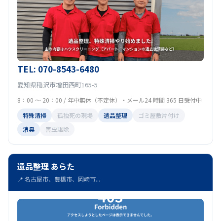
TEL: 070-8543-6480
愛知県稲沢市増田西町165-5
8：00 ～ 20：00 / 年中無休（不定休）・メール24 時間 365 日受付中
特殊清掃
孤独死の現場
遺品整理
ゴミ屋敷片付け
消臭
害虫駆除
遺品整理 あらた
📍 名古屋市、豊橋市、岡崎市...