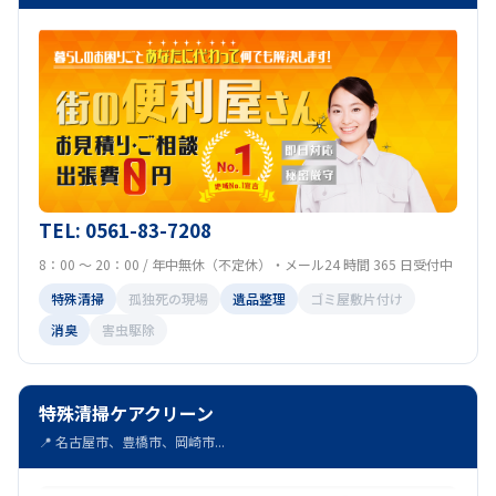
TEL: 0561-83-7208
8：00 ～ 20：00 / 年中無休（不定休）・メール24 時間 365 日受付中
特殊清掃
孤独死の現場
遺品整理
ゴミ屋敷片付け
消臭
害虫駆除
特殊清掃ケアクリーン
📍 名古屋市、豊橋市、岡崎市...