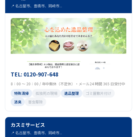
📍 名古屋市、豊橋市、岡崎市...
TEL: 0120-907-648
8：00 ～ 20：00 / 年中無休（不定休）・メール24 時間 365 日受付中
特殊清掃
孤独死の現場
遺品整理
ゴミ屋敷片付け
消臭
害虫駆除
カスミサービス
📍 名古屋市、豊橋市、岡崎市...