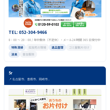
TEL: 052-304-9466
8：00 ～ 20：00 / 年中無休（不定休）・メール24 時間 365 日受付中
特殊清掃
孤独死の現場
遺品整理
ゴミ屋敷片付け
消臭
害虫駆除
5r
📍 名古屋市、豊橋市、岡崎市...