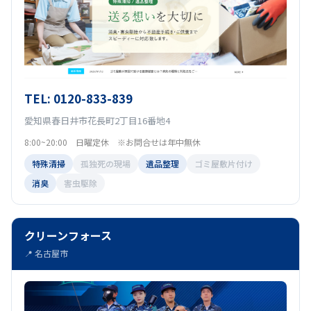
TEL: 0120-833-839
愛知県春日井市花長町2丁目16番地4
8:00~20:00 日曜定休 ※お問合せは年中無休
特殊清掃
孤独死の現場
遺品整理
ゴミ屋敷片付け
消臭
害虫駆除
クリーンフォース
📍 名古屋市