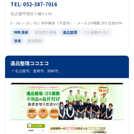
TEL: 052-387-7016
名古屋市港区小碓4-344
8：00 ～ 20：00 / 年中無休（不定休）・メール24 時間 365 日受付中
特殊清掃
孤独死の現場
遺品整理
ゴミ屋敷片付け
消臭
害虫駆除
遺品整理ココエコ
📍 名古屋市、豊橋市、岡崎市...