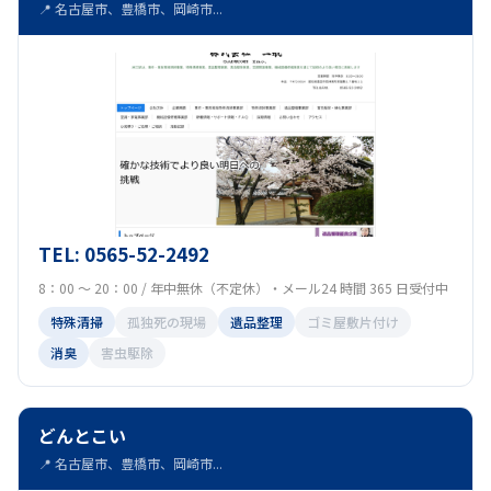
📍 名古屋市、豊橋市、岡崎市...
TEL: 0565-52-2492
8：00 ～ 20：00 / 年中無休（不定休）・メール24 時間 365 日受付中
特殊清掃
孤独死の現場
遺品整理
ゴミ屋敷片付け
消臭
害虫駆除
どんとこい
📍 名古屋市、豊橋市、岡崎市...