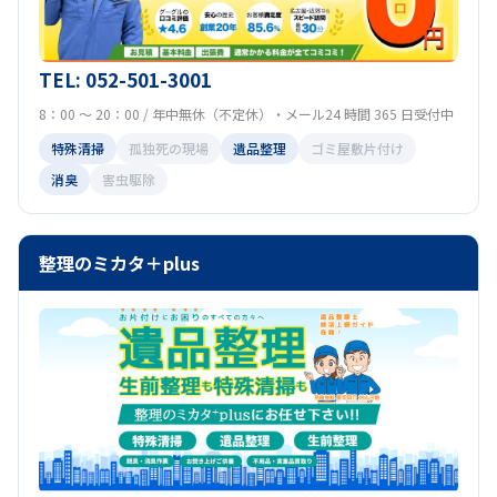
TEL: 052-501-3001
8：00 ～ 20：00 / 年中無休（不定休）・メール24 時間 365 日受付中
特殊清掃
孤独死の現場
遺品整理
ゴミ屋敷片付け
消臭
害虫駆除
整理のミカタ＋plus