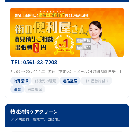
TEL: 0561-83-7208
8：00 ～ 20：00 / 年中無休（不定休）・メール24 時間 365 日受付中
特殊清掃
孤独死の現場
遺品整理
ゴミ屋敷片付け
消臭
害虫駆除
特殊清掃ケアクリーン
📍 名古屋市、豊橋市、岡崎市...