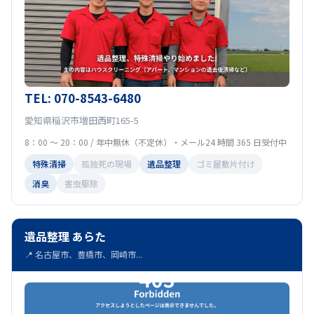
TEL: 070-8543-6480
愛知県稲沢市増田西町165-5
8：00 ～ 20：00 / 年中無休（不定休）・メール24 時間 365 日受付中
特殊清掃
孤独死の現場
遺品整理
ゴミ屋敷片付け
消臭
害虫駆除
遺品整理 あらた
📍 名古屋市、豊橋市、岡崎市...