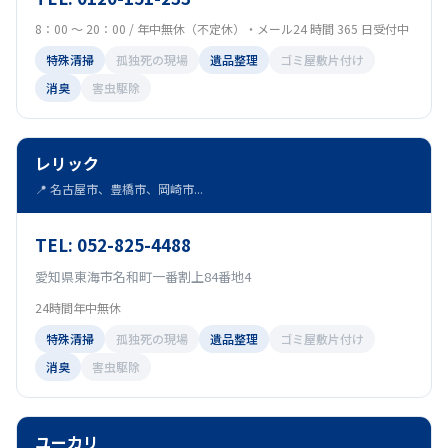
8：00 ～ 20：00 / 年中無休（不定休）・メール24 時間 365 日受付中
特殊清掃
孤独死の現場
遺品整理
ゴミ屋敷片付け
消臭
害虫駆除
レリック
📍 名古屋市、豊橋市、岡崎市...
TEL: 052-825-4488
愛知県東海市名和町一番割上84番地4
24時間年中無休
特殊清掃
孤独死の現場
遺品整理
ゴミ屋敷片付け
消臭
害虫駆除
ユーカリ