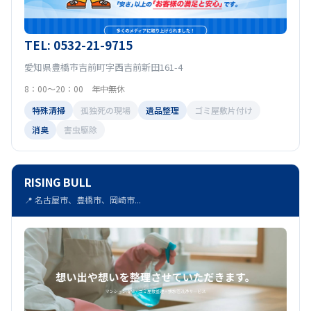
TEL: 0532-21-9715
愛知県豊橋市吉前町字西吉前新田161-4
8：00～20：00 年中無休
特殊清掃
孤独死の現場
遺品整理
ゴミ屋敷片付け
消臭
害虫駆除
RISING BULL
📍 名古屋市、豊橋市、岡崎市...