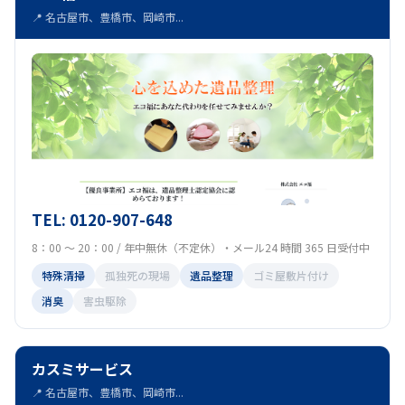
📍 名古屋市、豊橋市、岡崎市...
TEL: 0120-907-648
8：00 ～ 20：00 / 年中無休（不定休）・メール24 時間 365 日受付中
特殊清掃
孤独死の現場
遺品整理
ゴミ屋敷片付け
消臭
害虫駆除
カスミサービス
📍 名古屋市、豊橋市、岡崎市...