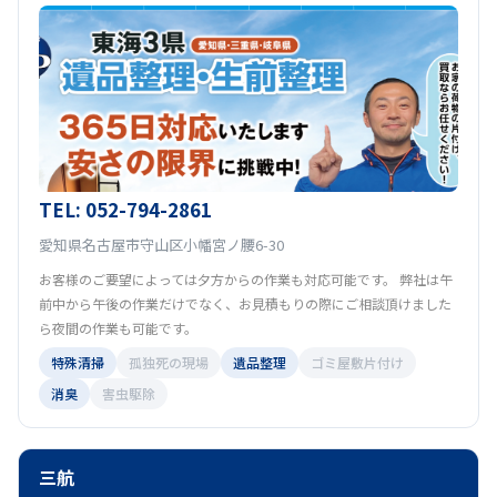
TEL: 052-794-2861
愛知県名古屋市守山区小幡宮ノ腰6-30
お客様のご要望によっては夕方からの作業も対応可能です。 弊社は午
前中から午後の作業だけでなく、お見積もりの際にご相談頂けました
ら夜間の作業も可能です。
特殊清掃
孤独死の現場
遺品整理
ゴミ屋敷片付け
消臭
害虫駆除
三航