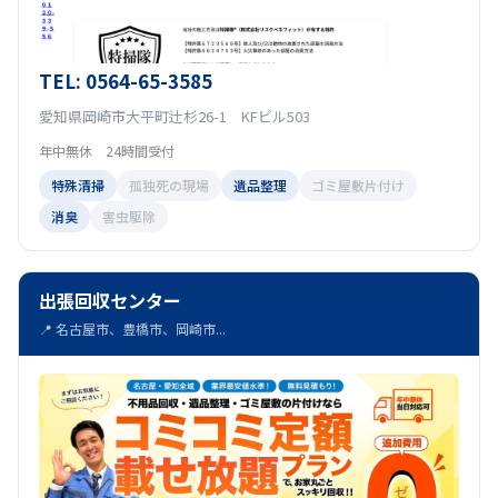
TEL: 0564-65-3585
愛知県岡崎市大平町辻杉26-1 KFビル503
年中無休 24時間受付
特殊清掃
孤独死の現場
遺品整理
ゴミ屋敷片付け
消臭
害虫駆除
出張回収センター
📍 名古屋市、豊橋市、岡崎市...