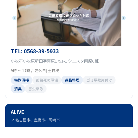
TEL: 0568-39-5933
小牧市小牧原新田字南原1751-1 シエスタ南原C棟
9時 〜 17時 / [定休日] 土日祝
特殊清掃
孤独死の現場
遺品整理
ゴミ屋敷片付け
消臭
害虫駆除
ALIVE
📍 名古屋市、豊橋市、岡崎市...