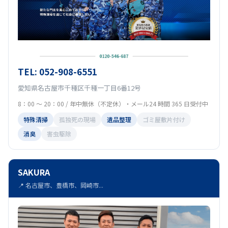
TEL: 052-908-6551
愛知県名古屋市千種区千種一丁目6番12号
8：00 ～ 20：00 / 年中無休（不定休）・メール24 時間 365 日受付中
特殊清掃
孤独死の現場
遺品整理
ゴミ屋敷片付け
消臭
害虫駆除
SAKURA
📍 名古屋市、豊橋市、岡崎市...