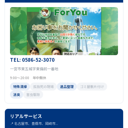
TEL: 0586-52-3070
一宮市東五城字東備前一番地
9:00～20:00 年中無休
特殊清掃
孤独死の現場
遺品整理
ゴミ屋敷片付け
消臭
害虫駆除
リアルサービス
📍 名古屋市、豊橋市、岡崎市...