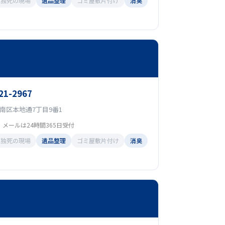
孤独死の現場
遺品整理
ゴミ屋敷片付け
消臭
21-2967
南区本地通7丁目9番1
0 メールは24時間365日受付
孤独死の現場
遺品整理
ゴミ屋敷片付け
消臭