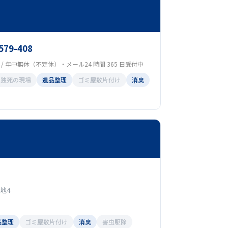
579-408
00 / 年中無休（不定休）・メール24 時間 365 日受付中
孤独死の現場
遺品整理
ゴミ屋敷片付け
消臭
地4
品整理
ゴミ屋敷片付け
消臭
害虫駆除