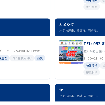
特殊清掃
害虫駆除
カメシタ
📍 名古屋市、豊橋市、岡崎市...
TEL: 052-8
定休）・メール24 時間 365 日受付中
愛知県名古屋市
品整理
ゴミ屋敷片付け
消臭
8：00～23：0
特殊清掃
害虫駆除
5r
📍 名古屋市、豊橋市、岡崎市...