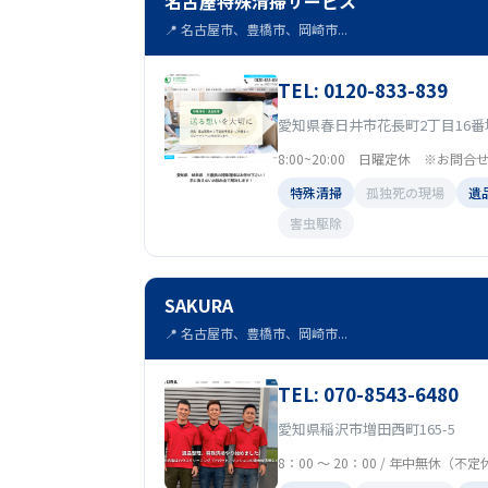
名古屋特殊清掃サービス
📍 名古屋市、豊橋市、岡崎市...
TEL: 0120-833-839
愛知県春日井市花長町2丁目16番
8:00~20:00 日曜定休 ※お問
特殊清掃
孤独死の現場
遺
害虫駆除
SAKURA
📍 名古屋市、豊橋市、岡崎市...
TEL: 070-8543-6480
愛知県稲沢市増田西町165-5
8：00 ～ 20：00 / 年中無休（不