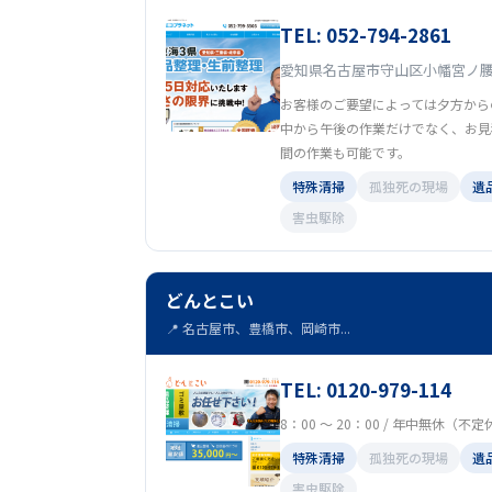
TEL: 052-794-2861
愛知県名古屋市守山区小幡宮ノ腰6
お客様のご要望によっては夕方から
中から午後の作業だけでなく、お見
間の作業も可能です。
特殊清掃
孤独死の現場
遺
害虫駆除
どんとこい
📍 名古屋市、豊橋市、岡崎市...
TEL: 0120-979-114
8：00 ～ 20：00 / 年中無休（不
特殊清掃
孤独死の現場
遺
害虫駆除