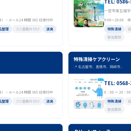
TEL: 0586-
一宮市東五城字
定休）・メール24 時間 365 日受付中
9:00～20:00
品整理
ゴミ屋敷片付け
消臭
特殊清掃
害虫駆除
特殊清掃ケアクリーン
📍 名古屋市、豊橋市、岡崎市...
TEL: 0568-
定休）・メール24 時間 365 日受付中
8：00 ～ 20：
品整理
ゴミ屋敷片付け
消臭
特殊清掃
害虫駆除