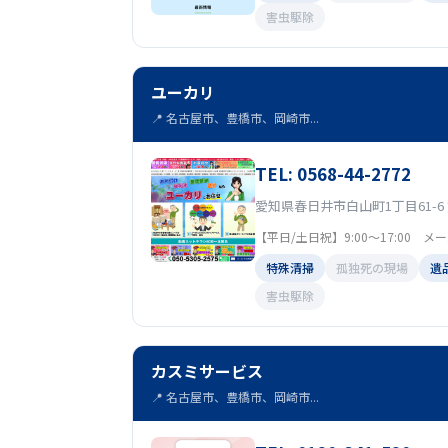
害虫駆除
ユーカリ
📍 名古屋市、豊橋市、岡崎市...
TEL: 0568-44-2772
愛知県春日井市白山町1丁目61-6
【平日/土日祝】9:00～17:00 
特殊清掃
孤独死の現場
遺
害虫駆除
カスミサービス
📍 名古屋市、豊橋市、岡崎市...