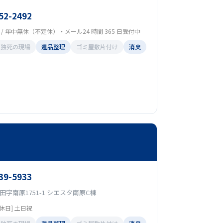
52-2492
00 / 年中無休（不定休）・メール24 時間 365 日受付中
孤独死の現場
遺品整理
ゴミ屋敷片付け
消臭
39-5933
字南原1751-1 シエスタ南原C棟
[定休日] 土日祝