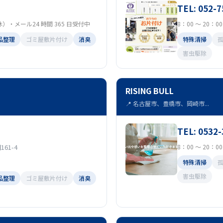
TEL: 052-7
定休）・メール24 時間 365 日受付中
8：00 ～ 20：
品整理
ゴミ屋敷片付け
消臭
特殊清掃
害虫駆除
RISING BULL
📍 名古屋市、豊橋市、岡崎市...
TEL: 0532-
61-4
8：00 ～ 20：
特殊清掃
害虫駆除
品整理
ゴミ屋敷片付け
消臭