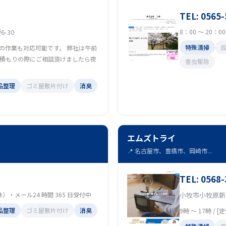
TEL: 0565-
-30
8：00 ～ 20：
特殊清掃
の作業も対応可能です。 弊社は午前
積もりの際にご相談頂けましたら夜
害虫駆除
品整理
ゴミ屋敷片付け
消臭
エムズトライ
📍 名古屋市、豊橋市、岡崎市...
TEL: 0568-
定休）・メール24 時間 365 日受付中
小牧市小牧原新田
品整理
ゴミ屋敷片付け
消臭
9時 〜 17時 / 