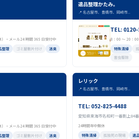
遺品整理かたみ。
📍 名古屋市、豊橋市、岡崎市...
TEL: 0120-
定休）・メール24 時間 365 日受付中
8：00 ～ 20：
品整理
ゴミ屋敷片付け
消臭
特殊清掃
害虫駆除
レリック
📍 名古屋市、豊橋市、岡崎市...
TEL: 052-825-4488
愛知県東海市名和町一番割上84番
24時間年中無休
定休）・メール24 時間 365 日受付中
特殊清掃
孤独死の現場
遺
品整理
ゴミ屋敷片付け
消臭