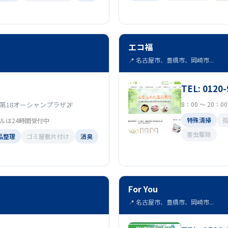
エコ福
📍 名古屋市、豊橋市、岡崎市...
TEL: 0120-
 第18オーシャンプラザ2F
8：00 ～ 20：
特殊清掃
メールは24時間受付中
害虫駆除
品整理
ゴミ屋敷片付け
消臭
For You
📍 名古屋市、豊橋市、岡崎市...