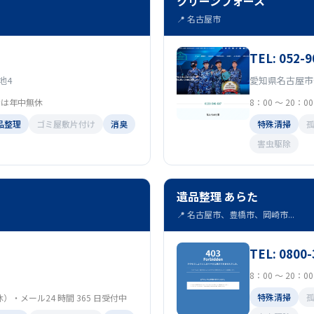
クリーンフォース
📍 名古屋市
TEL: 052-9
地4
愛知県名古屋市
合せは年中無休
8：00 ～ 20：
品整理
ゴミ屋敷片付け
消臭
特殊清掃
害虫駆除
遺品整理 あらた
📍 名古屋市、豊橋市、岡崎市...
TEL: 0800
8：00 ～ 20：
特殊清掃
定休）・メール24 時間 365 日受付中