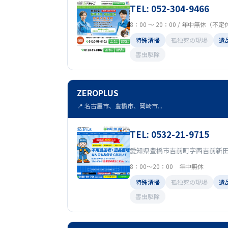
TEL: 052-304-9466
8：00 ～ 20：00 / 年中無休（不
特殊清掃
孤独死の現場
遺
害虫駆除
ZEROPLUS
📍 名古屋市、豊橋市、岡崎市...
TEL: 0532-21-9715
愛知県豊橋市吉前町字西吉前新田1
8：00～20：00 年中無休
特殊清掃
孤独死の現場
遺
害虫駆除