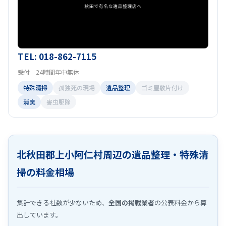
TEL: 018-862-7115
受付 24時間年中無休
特殊清掃
孤独死の現場
遺品整理
ゴミ屋敷片付け
消臭
害虫駆除
北秋田郡上小阿仁村周辺の遺品整理・特殊清
掃の料金相場
集計できる社数が少ないため、
全国の掲載業者
の公表料金から算
出しています。