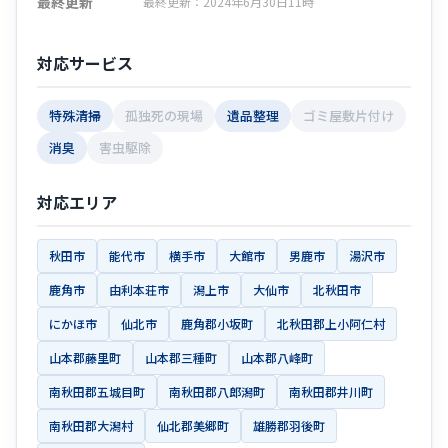
最終更新
最終更新：2024年6月30日11時
対応サービス
特殊清掃
孤独死の現場
遺品整理
ゴミ屋敷片付け
消臭
害虫駆除
対応エリア
秋田市
能代市
横手市
大館市
男鹿市
湯沢市
鹿角市
由利本荘市
潟上市
大仙市
北秋田市
にかほ市
仙北市
鹿角郡小坂町
北秋田郡上小阿仁村
山本郡藤里町
山本郡三種町
山本郡八峰町
南秋田郡五城目町
南秋田郡八郎潟町
南秋田郡井川町
南秋田郡大潟村
仙北郡美郷町
雄勝郡羽後町