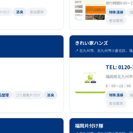
受付時間8:00～21
片付け
消臭
害虫駆除
特殊清掃
害虫駆除
きれい家ハンズ
📍 北九州市、北九州市小倉北区、福岡
TEL: 0120-
福岡県北九州市小
8：00～18：0
品整理
ゴミ屋敷片付け
消臭
特殊清掃
害虫駆除
福岡片付け隊