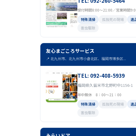
TEL: 092-260-5464
受付時間8:00～21:00／営業時間9:00 
特殊清掃
孤独死の現場
遺
害虫駆除
友心まごころサービス
📍 北九州市、北九州市小倉北区、福岡市博多区...
TEL: 092-408-5939
福岡県久留米市北野町中1156-1
年中無休 8：00～21：00
特殊清掃
孤独死の現場
遺
害虫駆除
みらいドア