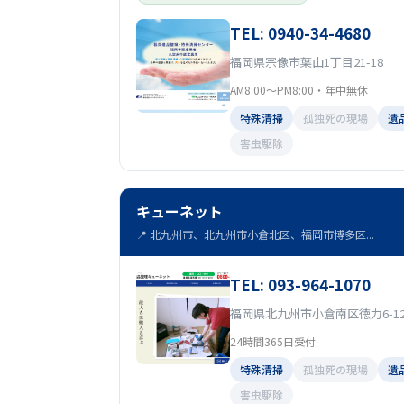
TEL: 0940-34-4680
福岡県宗像市葉山1丁目21-18
AM8:00～PM8:00・年中無休
特殊清掃
孤独死の現場
遺
害虫駆除
キューネット
📍 北九州市、北九州市小倉北区、福岡市博多区...
TEL: 093-964-1070
福岡県北九州市小倉南区徳力6-12-
24時間365日受付
特殊清掃
孤独死の現場
遺
害虫駆除