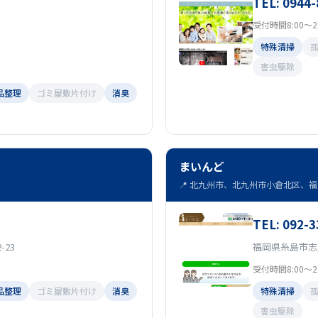
TEL: 0944-
受付時間8:00～21
特殊清掃
害虫駆除
品整理
ゴミ屋敷片付け
消臭
まいんど
📍 北九州市、北九州市小倉北区、福岡
TEL: 092-3
23
福岡県糸島市志摩
受付時間8:00～21
品整理
ゴミ屋敷片付け
消臭
特殊清掃
害虫駆除