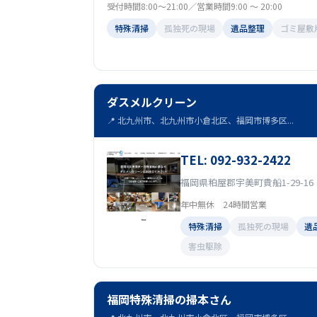
受付時間8:00～21:00／営業時間9:00 ～ 20:00
特殊清掃
孤独死の現場
遺品整理
ゴミ屋敷
ダスメルクリーン
📍 北九州市、北九州市小倉北区、福岡市博多区...
TEL: 092-932-2422
福岡県粕屋郡宇美町貴船1-29-16
年中無休 24時間営業
特殊清掃
孤独死の現場
遺
害虫駆除
福岡特殊清掃の掃本さん