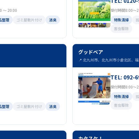
TEL: 0120-
～ 20:00
受付時間8:00～21
品整理
ゴミ屋敷片付け
消臭
特殊清掃
害虫駆除
グッドベア
📍 北九州市、北九州市小倉北区、福岡
TEL: 092-6
受付時間8:00～21
特殊清掃
害虫駆除
品整理
ゴミ屋敷片付け
消臭
カタスケ！