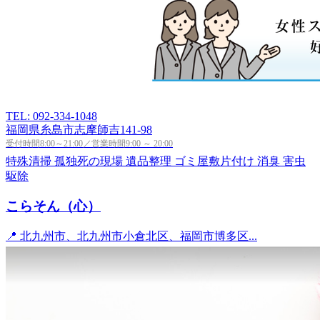
TEL: 092-334-1048
福岡県糸島市志摩師吉141-98
受付時間8:00～21:00／営業時間9:00 ～ 20:00
特殊清掃
孤独死の現場
遺品整理
ゴミ屋敷片付け
消臭
害虫
駆除
こらそん（心）
📍 北九州市、北九州市小倉北区、福岡市博多区...