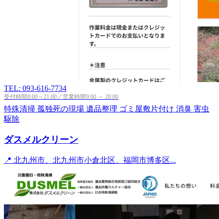
TEL: 093-616-7734
受付時間8:00～21:00／営業時間9:00 ～ 20:00
特殊清掃
孤独死の現場
遺品整理
ゴミ屋敷片付け
消臭
害虫
駆除
ダスメルクリーン
📍 北九州市、北九州市小倉北区、福岡市博多区...