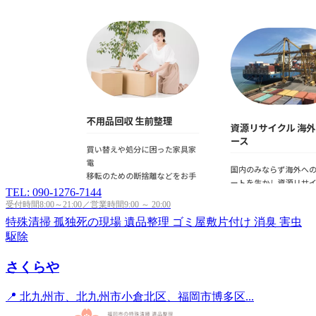
TEL: 090-1276-7144
受付時間8:00～21:00／営業時間9:00 ～ 20:00
特殊清掃
孤独死の現場
遺品整理
ゴミ屋敷片付け
消臭
害虫
駆除
さくらや
📍 北九州市、北九州市小倉北区、福岡市博多区...