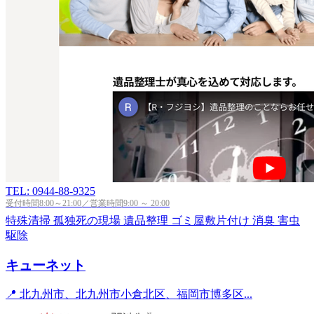
TEL: 0944-88-9325
受付時間8:00～21:00／営業時間9:00 ～ 20:00
特殊清掃
孤独死の現場
遺品整理
ゴミ屋敷片付け
消臭
害虫
駆除
キューネット
📍 北九州市、北九州市小倉北区、福岡市博多区...