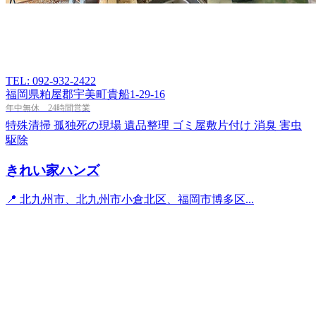
TEL: 092-932-2422
福岡県粕屋郡宇美町貴船1-29-16
年中無休 24時間営業
特殊清掃
孤独死の現場
遺品整理
ゴミ屋敷片付け
消臭
害虫
駆除
きれい家ハンズ
📍 北九州市、北九州市小倉北区、福岡市博多区...