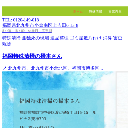
TEL: 0120-149-018
福岡県北九州市小倉南区上吉田6-13-8
8：00～18：00 休業日：不定期
特殊清掃
孤独死の現場
遺品整理
ゴミ屋敷片付け
消臭
害虫
駆除
福岡特殊清掃の掃本さん
📍 北九州市、北九州市小倉北区、福岡市博多区...