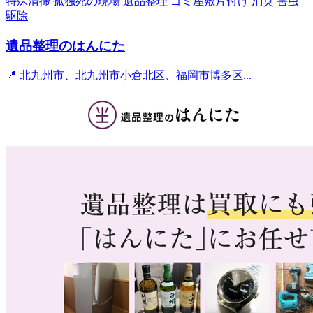
特殊清掃
孤独死の現場
遺品整理
ゴミ屋敷片付け
消臭
害虫
駆除
遺品整理のはんにた
📍 北九州市、北九州市小倉北区、福岡市博多区...