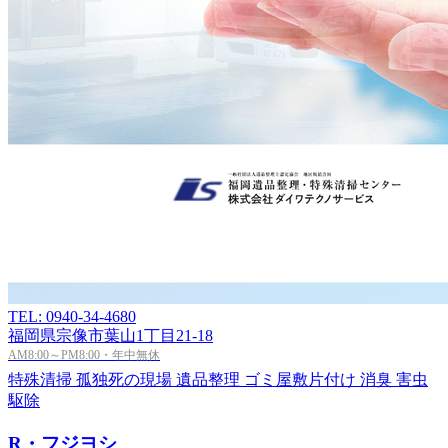
TEL: 0940-34-4680
福岡県宗像市葉山1丁目21-18
AM8:00～PM8:00・年中無休
特殊清掃
孤独死の現場
遺品整理
ゴミ屋敷片付け
消臭
害虫
駆除
R・フジヨシ