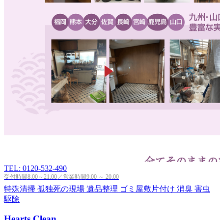
TEL: 0120-532-490
受付時間8:00～21:00／営業時間9:00 ～ 20:00
特殊清掃
孤独死の現場
遺品整理
ゴミ屋敷片付け
消臭
害虫
駆除
Hearts Clean