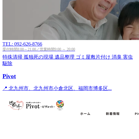
TEL: 092-626-8766
受付時間8:00～21:00／営業時間9:00 ～ 20:00
特殊清掃
孤独死の現場
遺品整理
ゴミ屋敷片付け
消臭
害虫
駆除
Pivot
📍 北九州市、北九州市小倉北区、福岡市博多区...