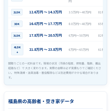
円
12.6万円 〜 14.3万円
3.5万円〜40万円
81社
2LDK
16.0万円 〜 17.7万円
8.0万円〜40万円
65社
3DK
17.8万円 〜 20.5万円
6万円〜50万円
82社
3LDK
4LDK
21.8万円 〜 23.8万円
6万円〜65万円
61社
+
間取りごとの一式料金です。現場の状況（汚損の程度、荷物量、階数、搬出
経路など）で 大きく変わります。実際の金額は必ず見積もりでご確認くださ
い。 特殊清掃・消臭消毒・害虫駆除などは別途費用がかかる場合がありま
す。
福島県の高齢者・空き家データ