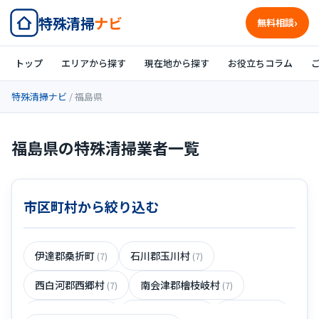
特殊清掃
ナビ
無料相談
トップ
エリアから探す
現在地から探す
お役立ちコラム
特殊清掃ナビ
/ 福島県
福島県の特殊清掃業者一覧
市区町村から絞り込む
伊達郡桑折町
石川郡玉川村
(7)
(7)
西白河郡西郷村
南会津郡檜枝岐村
(7)
(7)
双葉郡葛尾村
伊達郡川俣町
いわき市
(7)
(7)
(7)