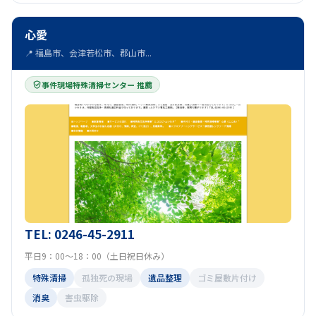
心愛
📍 福島市、会津若松市、郡山市...
事件現場特殊清掃センター 推薦
TEL: 0246-45-2911
平日9：00～18：00（土日祝日休み）
特殊清掃
孤独死の現場
遺品整理
ゴミ屋敷片付け
消臭
害虫駆除