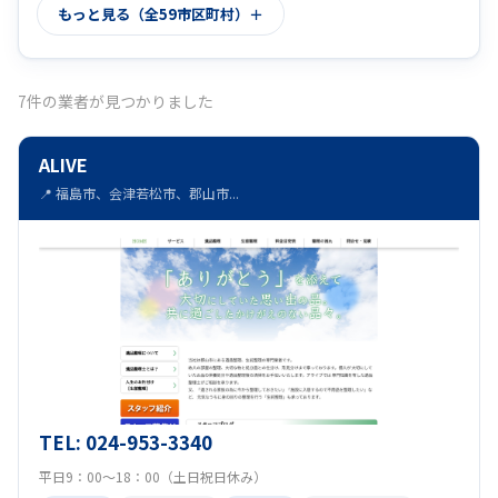
もっと見る（全59市区町村）
耶麻郡磐梯町
福島市
安達郡大玉村
(7)
(7)
(7)
相馬市
岩瀬郡天栄村
(7)
(7)
7件の業者が見つかりました
南会津郡南会津町
白河市
(7)
(7)
ALIVE
東白川郡矢祭町
会津若松市
須賀川市
(7)
(7)
(7)
📍 福島市、会津若松市、郡山市...
石川郡浅川町
耶麻郡北塩原村
伊達市
(7)
(7)
(7)
双葉郡富岡町
岩瀬郡鏡石町
(7)
(7)
田村郡小野町
大沼郡三島町
郡山市
(7)
(7)
(7)
河沼郡会津坂下町
双葉郡大熊町
(7)
(7)
耶麻郡猪苗代町
大沼郡会津美里町
(7)
(7)
TEL: 024-953-3340
西白河郡中島村
相馬郡飯舘村
田村市
(7)
(7)
(7)
平日9：00～18：00（土日祝日休み）
河沼郡柳津町
双葉郡楢葉町
(7)
(7)