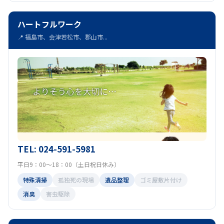
ハートフルワーク
📍 福島市、会津若松市、郡山市...
TEL: 024-591-5981
平日9：00～18：00（土日祝日休み）
特殊清掃
孤独死の現場
遺品整理
ゴミ屋敷片付け
消臭
害虫駆除