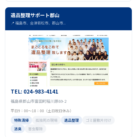
遺品整理サポート郡山
📍 福島市、会津若松市、郡山市...
TEL: 024-983-4141
福島県郡山市富田町稲川原69-2
平日9：00～18：00（土日祝日休み）
特殊清掃
孤独死の現場
遺品整理
ゴミ屋敷片付け
消臭
害虫駆除