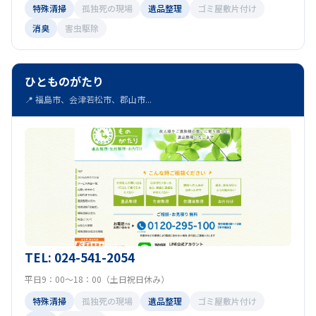
特殊清掃
孤独死の現場
遺品整理
ゴミ屋敷片付け
相馬郡新地町
本宮市
南会津郡下郷町
(7)
(7)
(7)
消臭
害虫駆除
南相馬市
喜多方市
双葉郡双葉町
(7)
(7)
(7)
ひとものがたり
東白川郡塙町
西白河郡矢吹町
(7)
(7)
📍 福島市、会津若松市、郡山市...
石川郡平田村
伊達郡国見町
(7)
(7)
大沼郡金山町
河沼郡湯川村
(7)
(7)
東白川郡鮫川村
石川郡石川町
(7)
(7)
東白川郡棚倉町
双葉郡浪江町
(7)
(7)
双葉郡川内村
二本松市
石川郡古殿町
(7)
(7)
(7)
TEL: 024-541-2054
南会津郡只見町
西白河郡泉崎村
(7)
(7)
平日9：00～18：00（土日祝日休み）
双葉郡広野町
大沼郡昭和村
(7)
(7)
特殊清掃
孤独死の現場
遺品整理
ゴミ屋敷片付け
耶麻郡西会津町
田村郡三春町
(7)
(7)