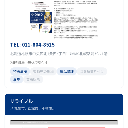
TEL: 011-804-8515
北海道札幌市中央区北4条西4丁目1-7MMS札幌駅前ビル1階
24時間年中無休で受付中
特殊清掃
孤独死の現場
遺品整理
ゴミ屋敷片付け
消臭
害虫駆除
リライブル
📍 札幌市、函館市、小樽市...