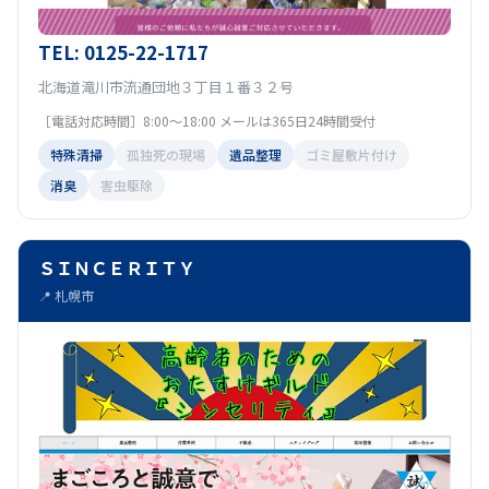
TEL: 0125-22-1717
北海道滝川市流通団地３丁目１番３２号
［電話対応時間］8:00〜18:00 メールは365日24時間受付
特殊清掃
孤独死の現場
遺品整理
ゴミ屋敷片付け
消臭
害虫駆除
ＳＩＮＣＥＲＩＴＹ
📍 札幌市