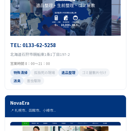
TEL: 0133-62-5258
北海道石狩市親船東1条1丁目197-2
営業時間 8：00〜21：00
特殊清掃
孤独死の現場
遺品整理
ゴミ屋敷片付け
消臭
害虫駆除
NovaEra
📍 札幌市、函館市、小樽市...