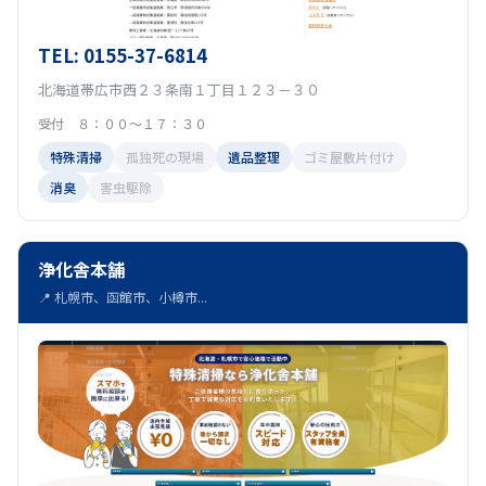
TEL: 0155-37-6814
北海道帯広市西２３条南１丁目１２３－３０
受付 ８：００～１７：３０
特殊清掃
孤独死の現場
遺品整理
ゴミ屋敷片付け
消臭
害虫駆除
浄化舎本舗
📍 札幌市、函館市、小樽市...