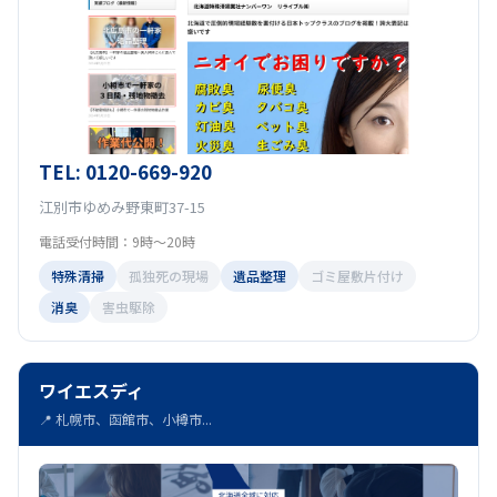
TEL: 0120-669-920
江別市ゆめみ野東町37-15
電話受付時間：9時～20時
特殊清掃
孤独死の現場
遺品整理
ゴミ屋敷片付け
消臭
害虫駆除
ワイエスディ
📍 札幌市、函館市、小樽市...