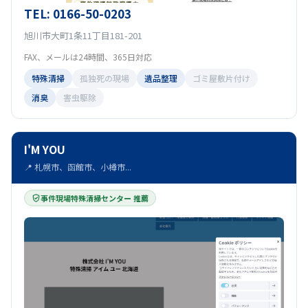
TEL: 0166-50-0203
旭川市大町1条11丁目181-201
FAX、メールは24時間、365日対応
特殊清掃
孤独死の現場
遺品整理
ゴミ屋敷片付け
消臭
害虫駆除
I'M YOU
📍 札幌市、函館市、小樽市...
事件現場特殊清掃センター 推薦