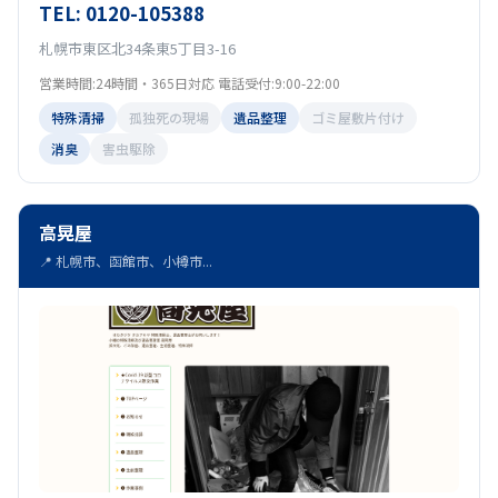
TEL: 0120-105388
札幌市東区北34条東5丁目3-16
営業時間:24時間・365日対応 電話受付:9:00-22:00
特殊清掃
孤独死の現場
遺品整理
ゴミ屋敷片付け
消臭
害虫駆除
高晃屋
📍 札幌市、函館市、小樽市...