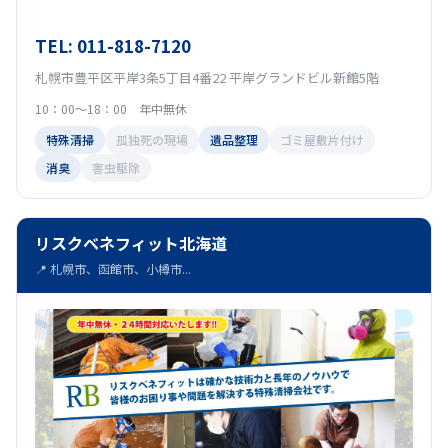
TEL: 011-818-7120
札幌市豊平区平岸3条5丁目4番22 平岸グランドビル新館5階
10：00～18：00 年中無休
特殊清掃
孤独死の現場
遺品整理
ゴミ屋敷片付け
消臭
害虫駆除
リスクベネフィット北海道
📍 札幌市、函館市、小樽市...