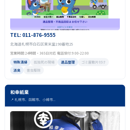
TEL: 011-876-9555
北海道札幌市白石区東米里198番地25
営業時間:24時間・365日対応 電話受付:9:00-22:00
特殊清掃
孤独死の現場
遺品整理
ゴミ屋敷片付け
消臭
害虫駆除
和幸紙業
📍 札幌市、函館市、小樽市...