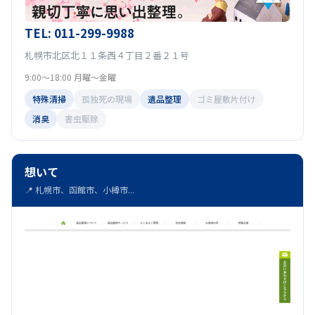
TEL: 011-299-9988
札幌市北区北１１条西４丁目２番２１号
9:00～18:00 月曜～金曜
特殊清掃
孤独死の現場
遺品整理
ゴミ屋敷片付け
消臭
害虫駆除
想いて
📍 札幌市、函館市、小樽市...