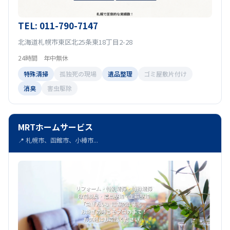
TEL: 011-790-7147
北海道札幌市東区北25条東18丁目2-28
24時間 年中無休
特殊清掃
孤独死の現場
遺品整理
ゴミ屋敷片付け
消臭
害虫駆除
MRTホームサービス
📍 札幌市、函館市、小樽市...