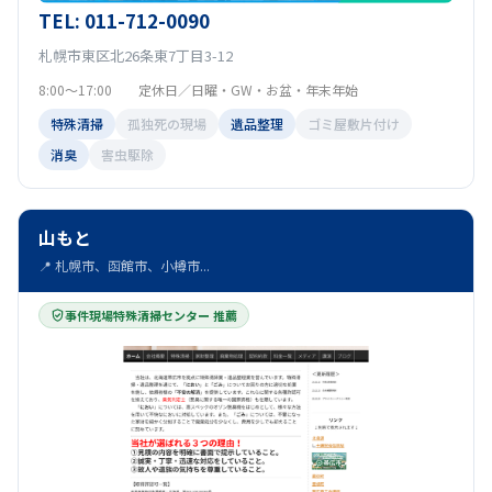
TEL: 011-712-0090
札幌市東区北26条東7丁目3-12
8:00～17:00 定休日／日曜・GW・お盆・年末年始
特殊清掃
孤独死の現場
遺品整理
ゴミ屋敷片付け
消臭
害虫駆除
山もと
📍 札幌市、函館市、小樽市...
事件現場特殊清掃センター 推薦