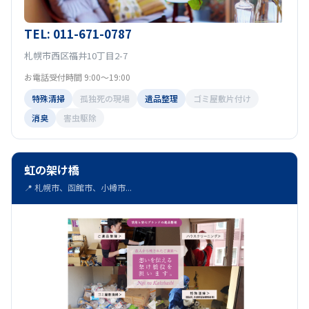
TEL: 011-671-0787
札幌市西区福井10丁目2-7
お電話受付時間 9:00～19:00
特殊清掃
孤独死の現場
遺品整理
ゴミ屋敷片付け
消臭
害虫駆除
虹の架け橋
📍 札幌市、函館市、小樽市...