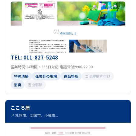
TEL: 011-827-5248
営業時間:24時間・365日対応 電話受付:9:00-22:00
特殊清掃
孤独死の現場
遺品整理
ゴミ屋敷片付け
消臭
害虫駆除
こころ屋
📍 札幌市、函館市、小樽市...