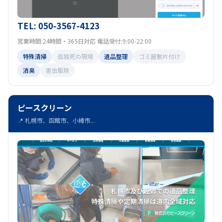
TEL: 050-3567-4123
営業時間:24時間・365日対応 電話受付:9:00-22:00
特殊清掃
孤独死の現場
遺品整理
ゴミ屋敷片付け
消臭
害虫駆除
ピースクリーン
📍 札幌市、函館市、小樽市...