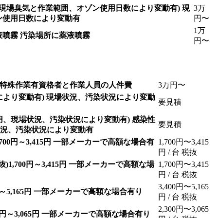
 現場臭気と作業範囲、オゾン使用日数により変動有)
現
3万
ン使用日数により変動有
円〜
1万
液噴霧
汚染場所に薬液噴霧
円〜
特殊作業有資格者と作業人員の人件費
3万円〜
により変動有)
現場状況、汚染状況により変動
要見積
用、現場状況、汚染状況により変動有)
感染性
要見積
況、汚染状況により変動有
0円～3,415円
一部メーカーで高額な場合有
1,700円〜3,415
円
/ 台
税抜
700円～3,415円
一部メーカーで高額な場
1,700円〜3,415
円
/ 台
税抜
3,400円〜5,165
5,165円
一部メーカーで高額な場合有り
円
/ 台
税抜
2,300円〜3,065
～3,065円
一部メーカーで高額な場合有り