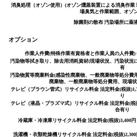
消臭処理（オゾン使用）(オゾン燻蒸装置による消臭作業
場臭気と作業範囲、オゾ
除菌剤の散布 汚染場所に薬
オプション
作業人件費(特殊作業有資格者と作業人員の人件費)
汚染物等拭き取り、除去用消耗資材(現場状況、汚染状況
有
汚染物質等廃棄料金(感染性廃棄物、一般廃棄物等処分費
廃棄物、一般廃棄物等処分費用、現場状
テレビ（ブラウン管式）リサイクル料金 法定料金(税抜)1,70
り
テレビ（液晶・プラズマ式）リサイクル料金 法定料金(税抜)1,
合有り
冷蔵庫・冷凍庫リサイクル料金 法定料金(税抜)3,400円～
洗濯機・衣類乾燥機リサイクル料金 法定料金(税抜)2,300円