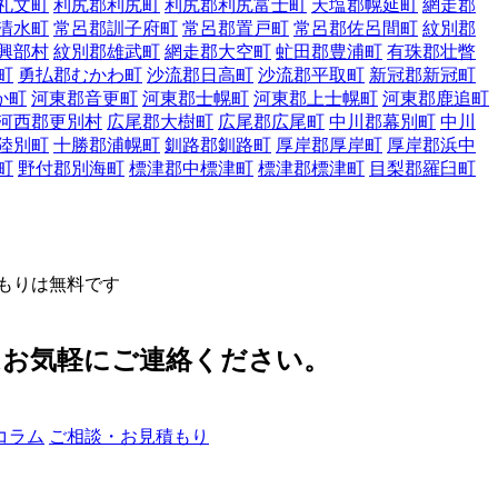
礼文町
利尻郡利尻町
利尻郡利尻富士町
天塩郡幌延町
網走郡
清水町
常呂郡訓子府町
常呂郡置戸町
常呂郡佐呂間町
紋別郡
興部村
紋別郡雄武町
網走郡大空町
虻田郡豊浦町
有珠郡壮瞥
町
勇払郡むかわ町
沙流郡日高町
沙流郡平取町
新冠郡新冠町
か町
河東郡音更町
河東郡士幌町
河東郡上士幌町
河東郡鹿追町
河西郡更別村
広尾郡大樹町
広尾郡広尾町
中川郡幕別町
中川
陸別町
十勝郡浦幌町
釧路郡釧路町
厚岸郡厚岸町
厚岸郡浜中
町
野付郡別海町
標津郡中標津町
標津郡標津町
目梨郡羅臼町
もりは無料です
はお気軽にご連絡ください。
コラム
ご相談・お見積もり