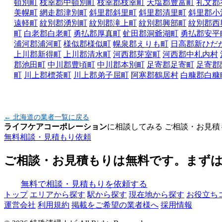
頓別町
枝幸郡中頓別町
枝幸郡枝幸町
天塩郡豊富町
礼文郡
美幌町
網走郡津別町
斜里郡斜里町
斜里郡清里町
斜里郡小
遠軽町
紋別郡湧別町
紋別郡滝上町
紋別郡興部町
紋別郡西
町
白老郡白老町
勇払郡厚真町
虻田郡洞爺湖町
勇払郡安平
浦河郡浦河町
様似郡様似町
幌泉郡えりも町
日高郡新ひだ
上川郡新得町
上川郡清水町
河西郡芽室町
河西郡中札内村
郡池田町
中川郡豊頃町
中川郡本別町
足寄郡足寄町
足寄郡
町
川上郡標茶町
川上郡弟子屈町
阿寒郡鶴居村
白糠郡白糠
← 北海道の業者一覧に戻る
ライフケアコーポレーション
に相談してみる
ご相談・お見積
無料相談・見積もり依頼
ご相談・お見積もりは無料です。まず
無料で相談・見積もりを依頼する
トップ
エリアから探す
駅から探す
現在地から探す
お役立ち
運営会社
利用規約
掲載をご希望の業者様へ
採用情報