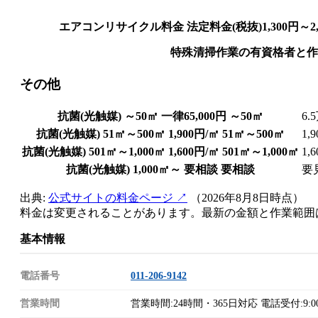
エアコンリサイクル料金 法定料金(税抜)1,300円～2,
特殊清掃作業の有資格者と作
その他
抗菌(光触媒) ～50㎡ 一律65,000円
～50㎡
6.
抗菌(光触媒) 51㎡～500㎡ 1,900円/㎡
51㎡～500㎡
1,
抗菌(光触媒) 501㎡～1,000㎡ 1,600円/㎡
501㎡～1,000㎡
1,
抗菌(光触媒) 1,000㎡～ 要相談
要相談
要
出典:
公式サイトの料金ページ ↗
（2026年8月8日時点）
料金は変更されることがあります。最新の金額と作業範囲
基本情報
電話番号
011-206-9142
営業時間
営業時間:24時間・365日対応 電話受付:9:00-