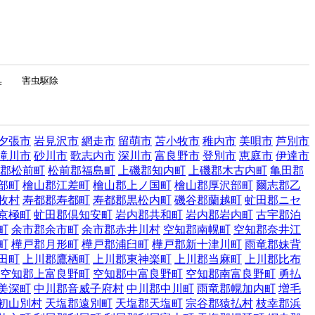
臭
害虫駆除
夕張市
岩見沢市
網走市
留萌市
苫小牧市
稚内市
美唄市
芦別市
滝川市
砂川市
歌志内市
深川市
富良野市
登別市
恵庭市
伊達市
郡松前町
松前郡福島町
上磯郡知内町
上磯郡木古内町
亀田郡
部町
檜山郡江差町
檜山郡上ノ国町
檜山郡厚沢部町
爾志郡乙
牧村
寿都郡寿都町
寿都郡黒松内町
磯谷郡蘭越町
虻田郡ニセ
京極町
虻田郡倶知安町
岩内郡共和町
岩内郡岩内町
古宇郡泊
町
余市郡余市町
余市郡赤井川村
空知郡南幌町
空知郡奈井江
町
樺戸郡月形町
樺戸郡浦臼町
樺戸郡新十津川町
雨竜郡妹背
田町
上川郡鷹栖町
上川郡東神楽町
上川郡当麻町
上川郡比布
空知郡上富良野町
空知郡中富良野町
空知郡南富良野町
勇払
美深町
中川郡音威子府村
中川郡中川町
雨竜郡幌加内町
増毛
初山別村
天塩郡遠別町
天塩郡天塩町
宗谷郡猿払村
枝幸郡浜