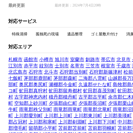
最終更新
最終更新：2024年7月4日20時
対応サービス
特殊清掃
孤独死の現場
遺品整理
ゴミ屋敷片付け
消
対応エリア
札幌市
函館市
小樽市
旭川市
室蘭市
釧路市
帯広市
北見市
江別市
赤平市
紋別市
士別市
名寄市
三笠市
根室市
千歳市
北広島市
石狩市
北斗市
石狩郡当別町
石狩郡新篠津村
松前
七飯町
茅部郡鹿部町
茅部郡森町
二海郡八雲町
山越郡長万
部町
奥尻郡奥尻町
瀬棚郡今金町
久遠郡せたな町
島牧郡島
コ町
虻田郡真狩村
虻田郡留寿都村
虻田郡喜茂別町
虻田郡
村
古宇郡神恵内村
積丹郡積丹町
古平郡古平町
余市郡仁木
町
空知郡上砂川町
夕張郡由仁町
夕張郡長沼町
夕張郡栗山
牛町
雨竜郡秩父別町
雨竜郡雨竜町
雨竜郡北竜町
雨竜郡沼
町
上川郡愛別町
上川郡上川町
上川郡東川町
上川郡美瑛町
郡占冠村
上川郡和寒町
上川郡剣淵町
上川郡下川町
中川郡
郡増毛町
留萌郡小平町
苫前郡苫前町
苫前郡羽幌町
苫前郡