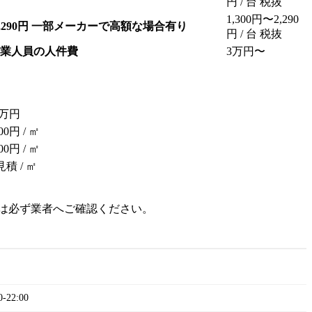
円
/ 台
税抜
1,300円〜2,290
290円
一部メーカーで高額な場合有り
円
/ 台
税抜
業人員の人件費
3万円〜
5万円
900円
/ ㎡
600円
/ ㎡
見積
/ ㎡
は必ず業者へご確認ください。
22:00