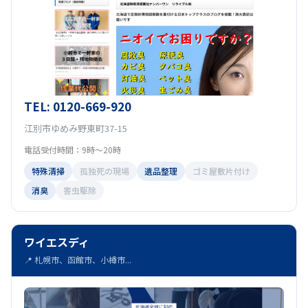
TEL: 0120-669-920
江別市ゆめみ野東町37-15
電話受付時間：9時～20時
特殊清掃
孤独死の現場
遺品整理
ゴミ屋敷片付け
消臭
害虫駆除
ワイエスディ
📍 札幌市、函館市、小樽市...