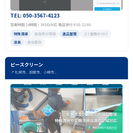
TEL: 050-3567-4123
営業時間:24時間・365日対応 電話受付:9:00-22:00
特殊清掃
孤独死の現場
遺品整理
ゴミ屋敷片付け
消臭
害虫駆除
ピースクリーン
📍 札幌市、函館市、小樽市...