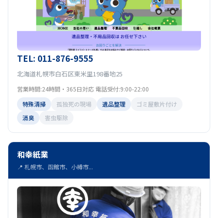
TEL: 011-876-9555
北海道札幌市白石区東米里198番地25
営業時間:24時間・365日対応 電話受付:9:00-22:00
特殊清掃
孤独死の現場
遺品整理
ゴミ屋敷片付け
消臭
害虫駆除
和幸紙業
📍 札幌市、函館市、小樽市...