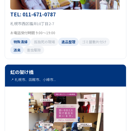
TEL: 011-671-0787
札幌市西区福井10丁目2-7
お電話受付時間 9:00～19:00
特殊清掃
孤独死の現場
遺品整理
ゴミ屋敷片付け
消臭
害虫駆除
虹の架け橋
📍 札幌市、函館市、小樽市...