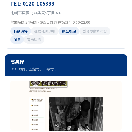
TEL: 0120-105388
札幌市東区北34条東5丁目3-16
営業時間:24時間・365日対応 電話受付:9:00-22:00
特殊清掃
孤独死の現場
遺品整理
ゴミ屋敷片付け
消臭
害虫駆除
高晃屋
📍 札幌市、函館市、小樽市...