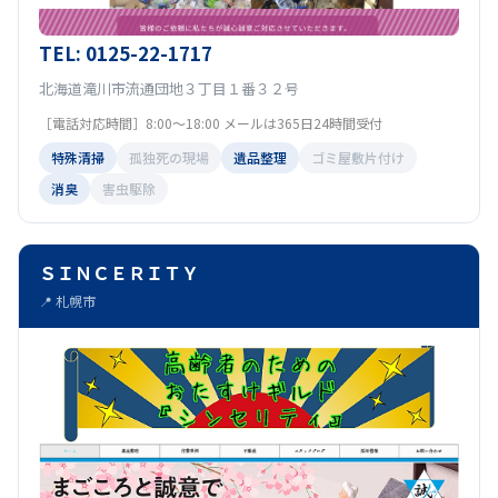
TEL: 0125-22-1717
北海道滝川市流通団地３丁目１番３２号
［電話対応時間］8:00〜18:00 メールは365日24時間受付
特殊清掃
孤独死の現場
遺品整理
ゴミ屋敷片付け
消臭
害虫駆除
ＳＩＮＣＥＲＩＴＹ
📍 札幌市