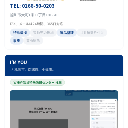
TEL: 0166-50-0203
旭川市大町1条11丁目181-201
FAX、メールは24時間、365日対応
特殊清掃
孤独死の現場
遺品整理
ゴミ屋敷片付け
消臭
害虫駆除
I'M YOU
📍 札幌市、函館市、小樽市...
事件現場特殊清掃センター 推薦