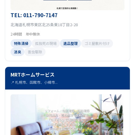
TEL: 011-790-7147
北海道札幌市東区北25条東18丁目2-28
24時間 年中無休
特殊清掃
孤独死の現場
遺品整理
ゴミ屋敷片付け
消臭
害虫駆除
MRTホームサービス
📍 札幌市、函館市、小樽市...