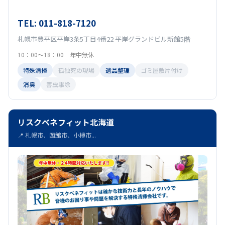
TEL: 011-818-7120
札幌市豊平区平岸3条5丁目4番22 平岸グランドビル新館5階
10：00～18：00 年中無休
特殊清掃
孤独死の現場
遺品整理
ゴミ屋敷片付け
消臭
害虫駆除
リスクベネフィット北海道
📍 札幌市、函館市、小樽市...