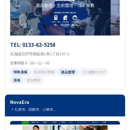
TEL: 0133-62-5258
北海道石狩市親船東1条1丁目197-2
営業時間 8：00〜21：00
特殊清掃
孤独死の現場
遺品整理
ゴミ屋敷片付け
消臭
害虫駆除
NovaEra
📍 札幌市、函館市、小樽市...