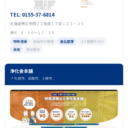
TEL: 0155-37-6814
北海道帯広市西２３条南１丁目１２３－３０
受付 ８：００～１７：３０
特殊清掃
孤独死の現場
遺品整理
ゴミ屋敷片付け
消臭
害虫駆除
浄化舎本舗
📍 札幌市、函館市、小樽市...