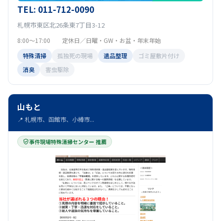
TEL: 011-712-0090
札幌市東区北26条東7丁目3-12
8:00～17:00 定休日／日曜・GW・お盆・年末年始
特殊清掃
孤独死の現場
遺品整理
ゴミ屋敷片付け
消臭
害虫駆除
山もと
📍 札幌市、函館市、小樽市...
事件現場特殊清掃センター 推薦