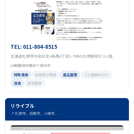
TEL: 011-804-8515
北海道札幌市中央区北4条西4丁目1-7MMS札幌駅前ビル1階
24時間年中無休で受付中
特殊清掃
孤独死の現場
遺品整理
ゴミ屋敷片付け
消臭
害虫駆除
リライブル
📍 札幌市、函館市、小樽市...