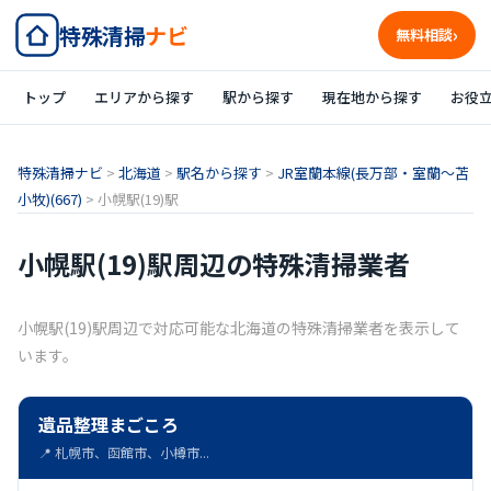
特殊清掃
ナビ
無料相談
トップ
エリアから探す
駅から探す
現在地から探す
お役
特殊清掃ナビ
>
北海道
>
駅名から探す
>
JR室蘭本線(長万部・室蘭～苫
小牧)(667)
>
小幌駅(19)駅
小幌駅(19)駅周辺の特殊清掃業者
小幌駅(19)駅周辺で対応可能な北海道の特殊清掃業者を表示して
います。
遺品整理まごころ
📍 札幌市、函館市、小樽市...