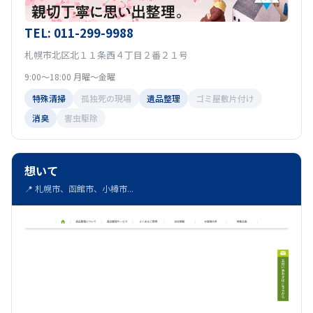
TEL: 011-299-9988
札幌市北区北１１条西４丁目２番２１号
9:00～18:00 月曜～金曜
特殊清掃
孤独死の現場
遺品整理
ゴミ屋敷片付け
消臭
害虫駆除
想いて
📍 札幌市、函館市、小樽市...