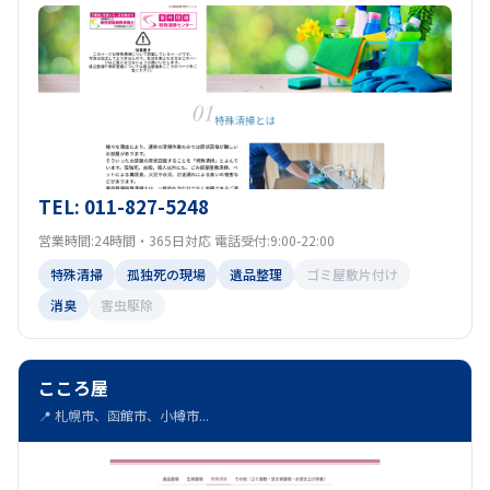
TEL: 011-827-5248
営業時間:24時間・365日対応 電話受付:9:00-22:00
特殊清掃
孤独死の現場
遺品整理
ゴミ屋敷片付け
消臭
害虫駆除
こころ屋
📍 札幌市、函館市、小樽市...