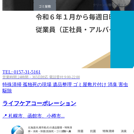
TEL: 0157-31-5161
営業時間:24時間・365日対応 電話受付:9:00-22:00
特殊清掃
孤独死の現場
遺品整理
ゴミ屋敷片付け
消臭
害虫
駆除
ライフケアコーポレーション
📍 札幌市、函館市、小樽市...