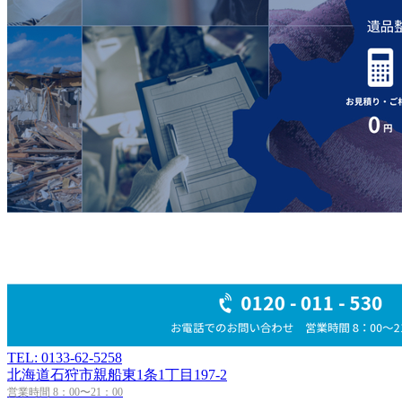
TEL: 0133-62-5258
北海道石狩市親船東1条1丁目197-2
営業時間 8：00〜21：00