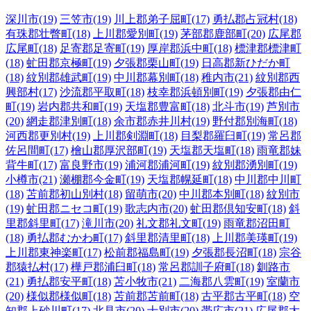
深川市
(19)
三笠市
(19)
川上郡弟子屈町
(17)
勇払郡占冠村
(18)
有珠郡壮瞥町
(18)
上川郡愛別町
(19)
茅部郡鹿部町
(20)
広尾郡
広尾町
(18)
足寄郡足寄町
(19)
厚岸郡浜中町
(18)
標津郡標津町
(18)
虻田郡京極町
(19)
夕張郡栗山町
(19)
日高郡新ひだか町
(18)
紋別郡雄武町
(19)
中川郡幕別町
(18)
稚内市
(21)
紋別郡西
興部村
(17)
沙流郡平取町
(18)
枝幸郡浜頓別町
(19)
夕張郡由仁
町
(19)
岩内郡共和町
(19)
天塩郡豊富町
(18)
北斗市
(19)
芦別市
(20)
網走郡津別町
(18)
余市郡赤井川村
(19)
野付郡別海町
(18)
河西郡更別村
(19)
上川郡剣淵町
(18)
目梨郡羅臼町
(19)
常呂郡
佐呂間町
(17)
檜山郡厚沢部町
(19)
天塩郡天塩町
(18)
雨竜郡妹
背牛町
(17)
富良野市
(19)
浦河郡浦河町
(19)
紋別郡湧別町
(19)
小樽市
(21)
瀬棚郡今金町
(19)
天塩郡幌延町
(18)
中川郡中川町
(18)
苫前郡初山別村
(18)
留萌市
(20)
中川郡本別町
(18)
紋別市
(19)
虻田郡ニセコ町
(19)
歌志内市
(20)
虻田郡倶知安町
(18)
斜
里郡斜里町
(17)
滝川市
(20)
礼文郡礼文町
(19)
雨竜郡沼田町
(18)
勇払郡むかわ町
(17)
斜里郡清里町
(18)
上川郡美瑛町
(19)
上川郡東神楽町
(17)
松前郡福島町
(19)
夕張郡長沼町
(18)
宗谷
郡猿払村
(17)
樺戸郡浦臼町
(18)
常呂郡訓子府町
(18)
釧路市
(21)
勇払郡安平町
(18)
苫小牧市
(21)
二海郡八雲町
(19)
室蘭市
(20)
様似郡様似町
(18)
苫前郡苫前町
(18)
古平郡古平町
(18)
空
知郡上砂川町
(17)
北見市
(20)
士別市
(20)
帯広市
(21)
広尾郡大