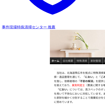
事件現場特殊清掃センター 推薦