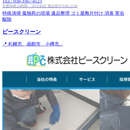
TEL: 050-3567-4123
営業時間:24時間・365日対応 電話受付:9:00-22:00
特殊清掃
孤独死の現場
遺品整理
ゴミ屋敷片付け
消臭
害虫
駆除
ピースクリーン
📍 札幌市、函館市、小樽市...