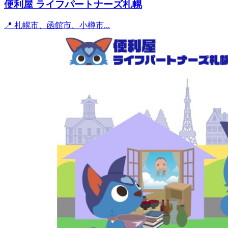
便利屋 ライフパートナーズ札幌
📍 札幌市、函館市、小樽市...