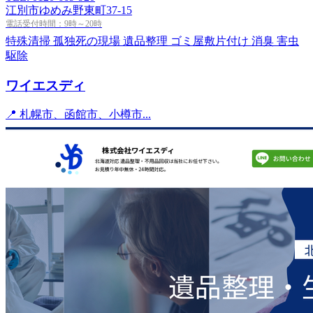
江別市ゆめみ野東町37-15
電話受付時間：9時～20時
特殊清掃
孤独死の現場
遺品整理
ゴミ屋敷片付け
消臭
害虫
駆除
ワイエスディ
📍 札幌市、函館市、小樽市...