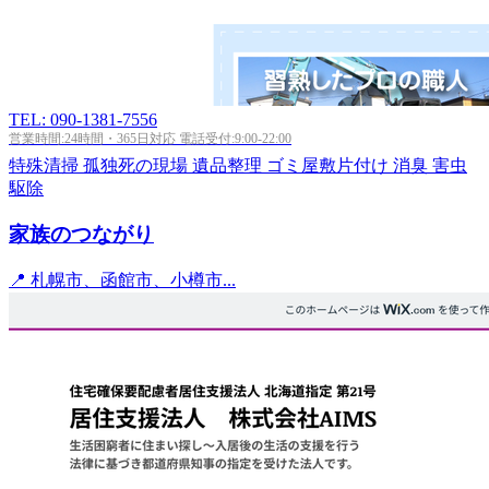
TEL: 090-1381-7556
営業時間:24時間・365日対応 電話受付:9:00-22:00
特殊清掃
孤独死の現場
遺品整理
ゴミ屋敷片付け
消臭
害虫
駆除
家族のつながり
📍 札幌市、函館市、小樽市...