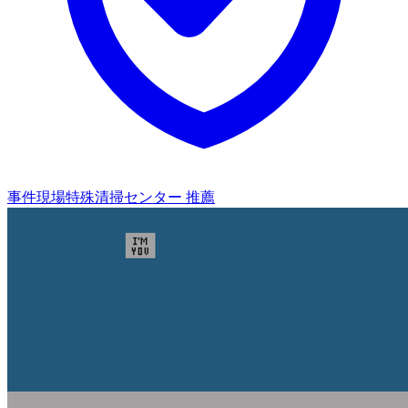
事件現場特殊清掃センター 推薦