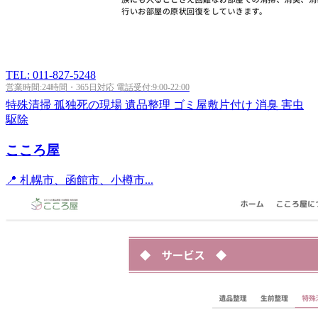
TEL: 011-827-5248
営業時間:24時間・365日対応 電話受付:9:00-22:00
特殊清掃
孤独死の現場
遺品整理
ゴミ屋敷片付け
消臭
害虫
駆除
こころ屋
📍 札幌市、函館市、小樽市...