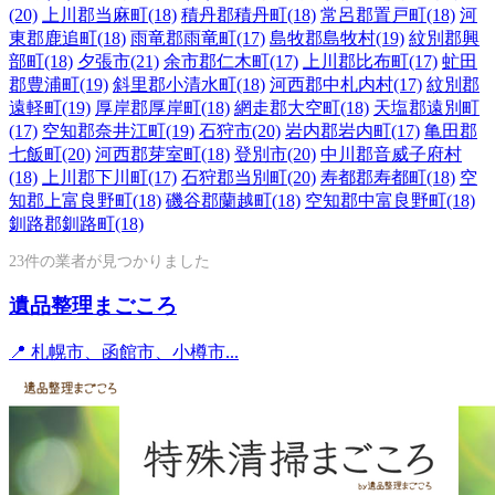
(20)
上川郡当麻町
(18)
積丹郡積丹町
(18)
常呂郡置戸町
(18)
河
東郡鹿追町
(18)
雨竜郡雨竜町
(17)
島牧郡島牧村
(19)
紋別郡興
部町
(18)
夕張市
(21)
余市郡仁木町
(17)
上川郡比布町
(17)
虻田
郡豊浦町
(19)
斜里郡小清水町
(18)
河西郡中札内村
(17)
紋別郡
遠軽町
(19)
厚岸郡厚岸町
(18)
網走郡大空町
(18)
天塩郡遠別町
(17)
空知郡奈井江町
(19)
石狩市
(20)
岩内郡岩内町
(17)
亀田郡
七飯町
(20)
河西郡芽室町
(18)
登別市
(20)
中川郡音威子府村
(18)
上川郡下川町
(17)
石狩郡当別町
(20)
寿都郡寿都町
(18)
空
知郡上富良野町
(18)
磯谷郡蘭越町
(18)
空知郡中富良野町
(18)
釧路郡釧路町
(18)
23件の業者が見つかりました
遺品整理まごころ
📍 札幌市、函館市、小樽市...