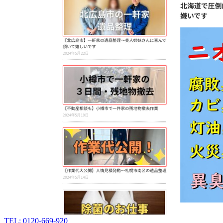
TEL: 0120-669-920