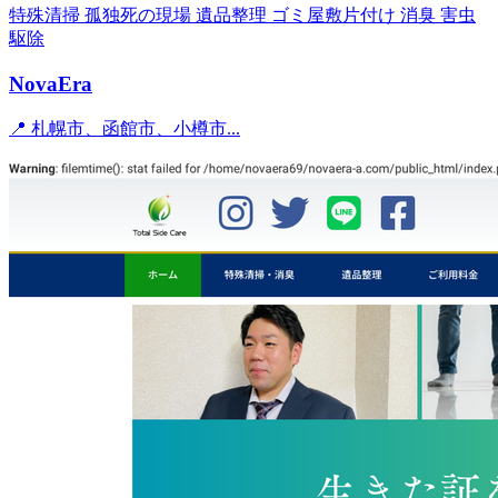
特殊清掃
孤独死の現場
遺品整理
ゴミ屋敷片付け
消臭
害虫
駆除
NovaEra
📍 札幌市、函館市、小樽市...