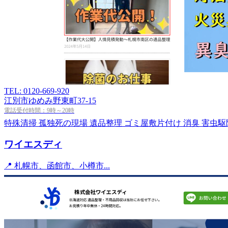
TEL: 0120-669-920
江別市ゆめみ野東町37-15
電話受付時間：9時～20時
特殊清掃
孤独死の現場
遺品整理
ゴミ屋敷片付け
消臭
害虫駆
ワイエスディ
📍 札幌市、函館市、小樽市...