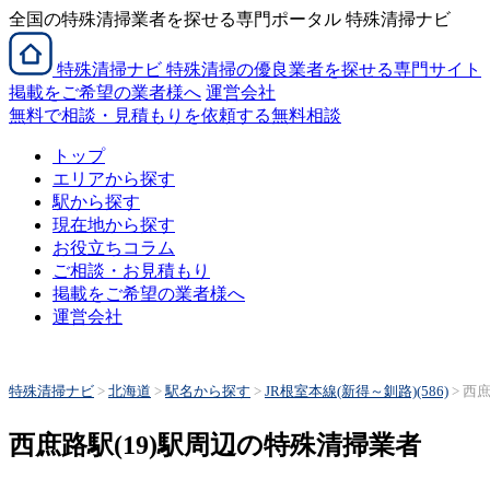
全国の特殊清掃業者を探せる専門ポータル 特殊清掃ナビ
特殊清掃
ナビ
特殊清掃の優良業者を探せる専門サイト
掲載をご希望の業者様へ
運営会社
無料で相談・見積もりを依頼する
無料相談
トップ
エリアから探す
駅から探す
現在地から探す
お役立ちコラム
ご相談・お見積もり
掲載をご希望の業者様へ
運営会社
特殊清掃ナビ
>
北海道
>
駅名から探す
>
JR根室本線(新得～釧路)(586)
>
西庶
西庶路駅(19)駅周辺の特殊清掃業者