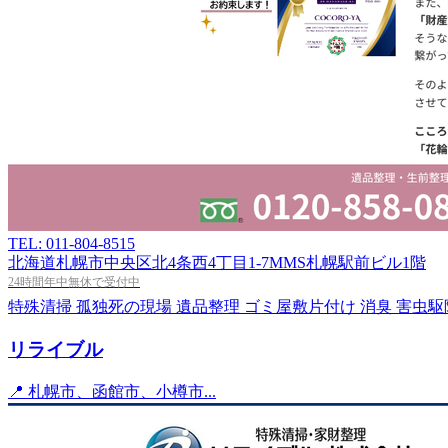
TEL: 011-804-8515
北海道札幌市中央区北4条西4丁目1-7MMS札幌駅前ビル1階
24時間年中無休で受付中
特殊清掃
孤独死の現場
遺品整理
ゴミ屋敷片付け
消臭
害虫駆
リライブル
📍 札幌市、函館市、小樽市...