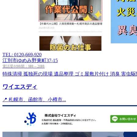
TEL: 0120-669-920
江別市ゆめみ野東町37-15
電話受付時間：9時～20時
特殊清掃
孤独死の現場
遺品整理
ゴミ屋敷片付け
消臭
害虫駆
ワイエスディ
📍 札幌市、函館市、小樽市...