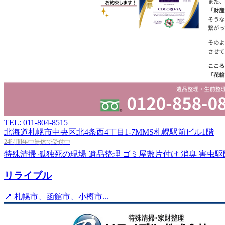
TEL: 011-804-8515
北海道札幌市中央区北4条西4丁目1-7MMS札幌駅前ビル1階
24時間年中無休で受付中
特殊清掃
孤独死の現場
遺品整理
ゴミ屋敷片付け
消臭
害虫駆
リライブル
📍 札幌市、函館市、小樽市...