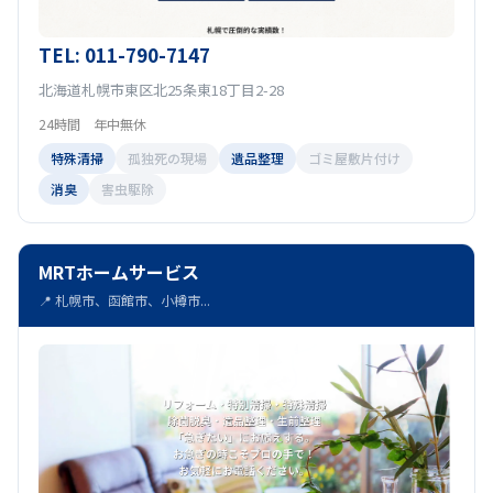
TEL: 011-790-7147
北海道札幌市東区北25条東18丁目2-28
24時間 年中無休
特殊清掃
孤独死の現場
遺品整理
ゴミ屋敷片付け
消臭
害虫駆除
MRTホームサービス
📍 札幌市、函館市、小樽市...