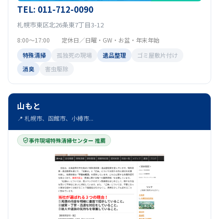
TEL: 011-712-0090
札幌市東区北26条東7丁目3-12
8:00～17:00 定休日／日曜・GW・お盆・年末年始
特殊清掃
孤独死の現場
遺品整理
ゴミ屋敷片付け
消臭
害虫駆除
山もと
📍 札幌市、函館市、小樽市...
事件現場特殊清掃センター 推薦