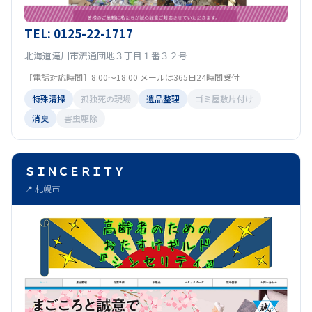
TEL: 0125-22-1717
北海道滝川市流通団地３丁目１番３２号
［電話対応時間］8:00〜18:00 メールは365日24時間受付
特殊清掃
孤独死の現場
遺品整理
ゴミ屋敷片付け
消臭
害虫駆除
ＳＩＮＣＥＲＩＴＹ
📍 札幌市