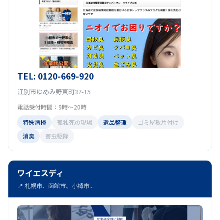
TEL: 0120-669-920
江別市ゆめみ野東町37-15
電話受付時間：9時～20時
特殊清掃
孤独死の現場
遺品整理
ゴミ屋敷片付け
消臭
害虫駆除
ワイエスディ
📍 札幌市、函館市、小樽市...