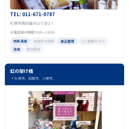
TEL: 011-671-0787
札幌市西区福井10丁目2-7
お電話受付時間 9:00～19:00
特殊清掃
孤独死の現場
遺品整理
ゴミ屋敷片付け
消臭
害虫駆除
虹の架け橋
📍 札幌市、函館市、小樽市...