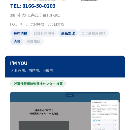
TEL: 0166-50-0203
旭川市大町1条11丁目181-201
FAX、メールは24時間、365日対応
特殊清掃
孤独死の現場
遺品整理
ゴミ屋敷片付け
消臭
害虫駆除
I'M YOU
📍 札幌市、函館市、小樽市...
事件現場特殊清掃センター 推薦