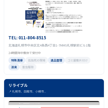
TEL: 011-804-8515
北海道札幌市中央区北4条西4丁目1-7MMS札幌駅前ビル1階
24時間年中無休で受付中
特殊清掃
孤独死の現場
遺品整理
ゴミ屋敷片付け
消臭
害虫駆除
リライブル
📍 札幌市、函館市、小樽市...