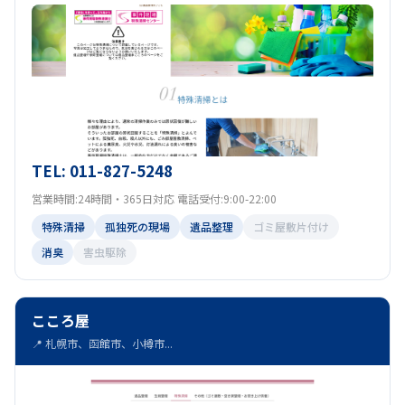
TEL: 011-827-5248
営業時間:24時間・365日対応 電話受付:9:00-22:00
特殊清掃
孤独死の現場
遺品整理
ゴミ屋敷片付け
消臭
害虫駆除
こころ屋
📍 札幌市、函館市、小樽市...