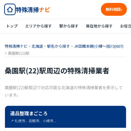
特殊清掃
ナビ
無料相談
トップ
エリアから探す
駅から探す
現在地から探す
お役
特殊清掃ナビ
>
北海道
>
駅名から探す
>
JR函館本線(小樽～旭川)(607)
>
桑園駅(22)駅
桑園駅(22)駅周辺の特殊清掃業者
桑園駅(22)駅周辺で対応可能な北海道の特殊清掃業者を表示して
います。
遺品整理まごころ
📍 札幌市、函館市、小樽市...