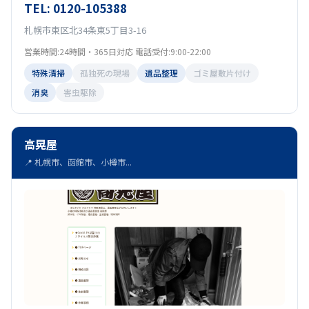
TEL: 0120-105388
札幌市東区北34条東5丁目3-16
営業時間:24時間・365日対応 電話受付:9:00-22:00
特殊清掃
孤独死の現場
遺品整理
ゴミ屋敷片付け
消臭
害虫駆除
高晃屋
📍 札幌市、函館市、小樽市...