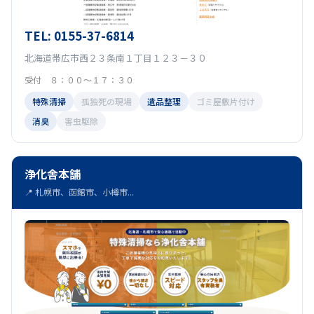
TEL: 0155-37-6814
北海道帯広市西２３条南１丁目１２３－３０
受付 ８：００～１７：３０
特殊清掃
孤独死の現場
遺品整理
ゴミ屋敷片付け
消臭
害虫駆除
浄化舎本舗
📍 札幌市、函館市、小樽市...