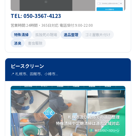
TEL: 050-3567-4123
営業時間:24時間・365日対応 電話受付:9:00-22:00
特殊清掃
孤独死の現場
遺品整理
ゴミ屋敷片付け
消臭
害虫駆除
ピースクリーン
📍 札幌市、函館市、小樽市...