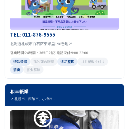
TEL: 011-876-9555
北海道札幌市白石区東米里198番地25
営業時間:24時間・365日対応 電話受付:9:00-22:00
特殊清掃
孤独死の現場
遺品整理
ゴミ屋敷片付け
消臭
害虫駆除
和幸紙業
📍 札幌市、函館市、小樽市...