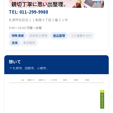
TEL: 011-299-9988
札幌市北区北１１条西４丁目２番２１号
9:00～18:00 月曜～金曜
特殊清掃
孤独死の現場
遺品整理
ゴミ屋敷片付け
消臭
害虫駆除
想いて
📍 札幌市、函館市、小樽市...