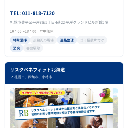
TEL: 011-818-7120
札幌市豊平区平岸3条5丁目4番22 平岸グランドビル新館5階
10：00～18：00 年中無休
特殊清掃
孤独死の現場
遺品整理
ゴミ屋敷片付け
消臭
害虫駆除
リスクベネフィット北海道
📍 札幌市、函館市、小樽市...