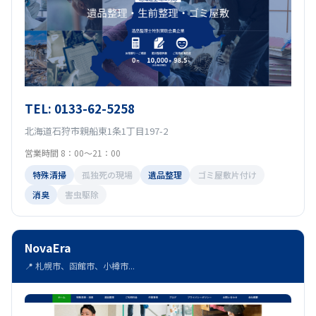
TEL: 0133-62-5258
北海道石狩市親船東1条1丁目197-2
営業時間 8：00〜21：00
特殊清掃
孤独死の現場
遺品整理
ゴミ屋敷片付け
消臭
害虫駆除
NovaEra
📍 札幌市、函館市、小樽市...