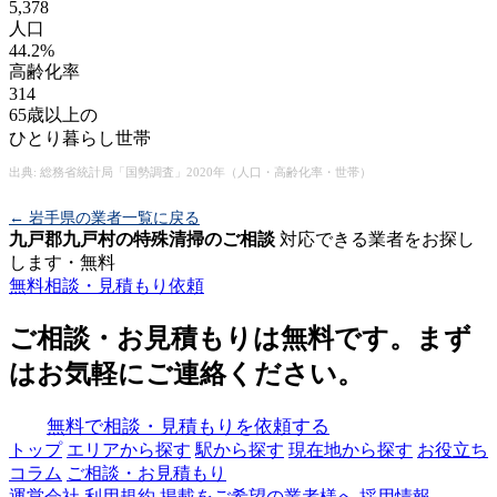
5,378
人口
44.2%
高齢化率
314
65歳以上の
ひとり暮らし世帯
出典: 総務省統計局「国勢調査」2020年（人口・高齢化率・世帯）
← 岩手県の業者一覧に戻る
九戸郡九戸村の特殊清掃のご相談
対応できる業者をお探し
します・無料
無料相談・見積もり依頼
ご相談・お見積もりは無料です。まず
はお気軽にご連絡ください。
無料で相談・見積もりを依頼する
トップ
エリアから探す
駅から探す
現在地から探す
お役立ち
コラム
ご相談・お見積もり
運営会社
利用規約
掲載をご希望の業者様へ
採用情報