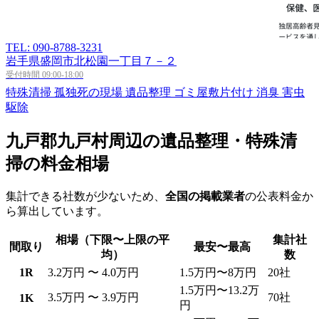
TEL: 090-8788-3231
岩手県盛岡市北松園一丁目７－２
受付時間 09:00-18:00
特殊清掃
孤独死の現場
遺品整理
ゴミ屋敷片付け
消臭
害虫
駆除
九戸郡九戸村周辺の遺品整理・特殊清
掃の料金相場
集計できる社数が少ないため、
全国の掲載業者
の公表料金か
ら算出しています。
相場（下限〜上限の平
集計社
間取り
最安〜最高
均）
数
1R
3.2万円 〜 4.0万円
1.5万円〜8万円
20社
1.5万円〜13.2万
3.5万円 〜 3.9万円
70社
1K
円