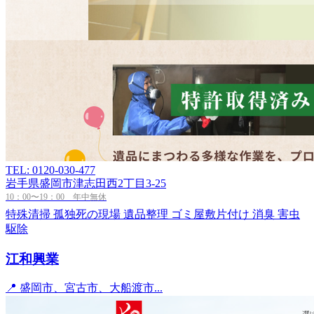
TEL: 0120-030-477
岩手県盛岡市津志田西2丁目3-25
10：00〜19：00 年中無休
特殊清掃
孤独死の現場
遺品整理
ゴミ屋敷片付け
消臭
害虫
駆除
江和興業
📍 盛岡市、宮古市、大船渡市...