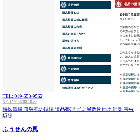
TEL: 019-658-9562
受付時間 09:00-18:00
特殊清掃
孤独死の現場
遺品整理
ゴミ屋敷片付け
消臭
害虫
駆除
ふうせんの風