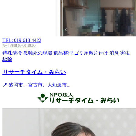
TEL: 019-613-4422
受付時間 09:00-18:00
特殊清掃
孤独死の現場
遺品整理
ゴミ屋敷片付け
消臭
害虫
駆除
リサーチタイム・みらい
📍 盛岡市、宮古市、大船渡市...