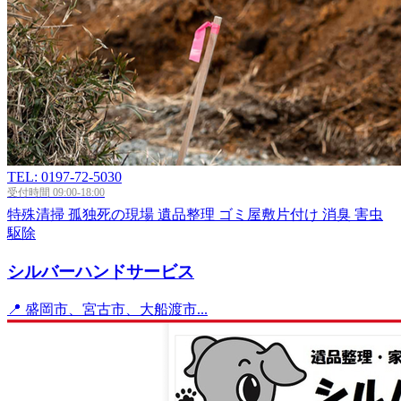
TEL: 0197-72-5030
受付時間 09:00-18:00
特殊清掃
孤独死の現場
遺品整理
ゴミ屋敷片付け
消臭
害虫
駆除
シルバーハンドサービス
📍 盛岡市、宮古市、大船渡市...