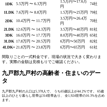
1.5万円〜17.6万
5.5万円 〜 6.3万円
74社
1DK
円
1LDK
7.6万円 〜 8.8万円
1.5万円〜25万円
79社
3.5万円〜26.4万
10.4万円 〜 11.7万円
70社
2DK
円
2LDK
12.6万円 〜 14.3万円
3.5万円〜40万円
81社
3DK
16.0万円 〜 17.7万円
8.0万円〜40万円
65社
3LDK
17.8万円 〜 20.5万円
6万円〜50万円
82社
4LDK+
21.8万円 〜 23.8万円
6万円〜65万円
61社
間取りごとの一式料金です。現場の状況で大きく変わりま
す。実際の金額は見積もりでご確認ください。
九戸郡九戸村の高齢者・住まいのデー
タ
九戸郡九戸村の人口は5,378人で、 うち65歳以上が44.2%です。 65歳
以上のひとり暮らし世帯は314世帯あり、 全1,924世帯の16.3%を占め
ます。