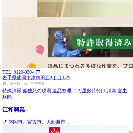
TEL: 0120-030-477
岩手県盛岡市津志田西2丁目3-25
10：00〜19：00 年中無休
特殊清掃
孤独死の現場
遺品整理
ゴミ屋敷片付け
消臭
害虫
駆除
江和興業
📍 盛岡市、宮古市、大船渡市...