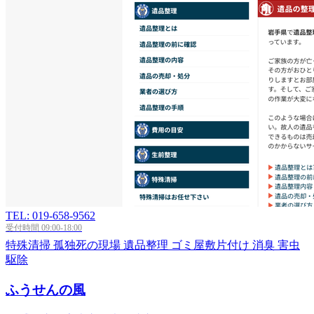
TEL: 019-658-9562
受付時間 09:00-18:00
特殊清掃
孤独死の現場
遺品整理
ゴミ屋敷片付け
消臭
害虫
駆除
ふうせんの風