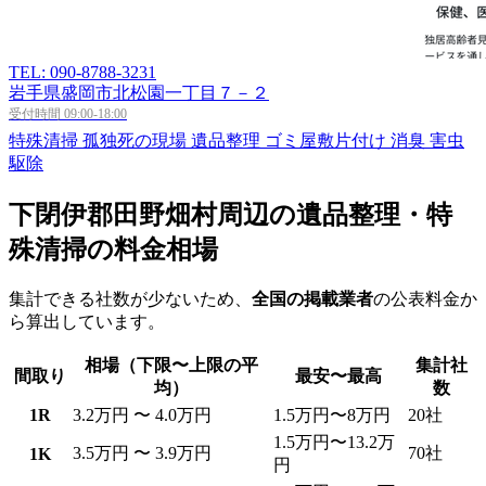
TEL: 090-8788-3231
岩手県盛岡市北松園一丁目７－２
受付時間 09:00-18:00
特殊清掃
孤独死の現場
遺品整理
ゴミ屋敷片付け
消臭
害虫
駆除
下閉伊郡田野畑村周辺の遺品整理・特
殊清掃の料金相場
集計できる社数が少ないため、
全国の掲載業者
の公表料金か
ら算出しています。
相場（下限〜上限の平
集計社
間取り
最安〜最高
均）
数
1R
3.2万円 〜 4.0万円
1.5万円〜8万円
20社
1.5万円〜13.2万
3.5万円 〜 3.9万円
70社
1K
円