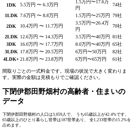
1.5万円〜17.6万
5.5万円 〜 6.3万円
74社
1DK
円
1LDK
7.6万円 〜 8.8万円
1.5万円〜25万円
79社
3.5万円〜26.4万
10.4万円 〜 11.7万円
70社
2DK
円
2LDK
12.6万円 〜 14.3万円
3.5万円〜40万円
81社
3DK
16.0万円 〜 17.7万円
8.0万円〜40万円
65社
3LDK
17.8万円 〜 20.5万円
6万円〜50万円
82社
4LDK+
21.8万円 〜 23.8万円
6万円〜65万円
61社
間取りごとの一式料金です。現場の状況で大きく変わりま
す。実際の金額は見積もりでご確認ください。
下閉伊郡田野畑村の高齢者・住まいの
データ
下閉伊郡田野畑村の人口は3,059人で、 うち65歳以上が42.4%です。
65歳以上のひとり暮らし世帯は187世帯あり、 全1,233世帯の15.2%を
占めます。