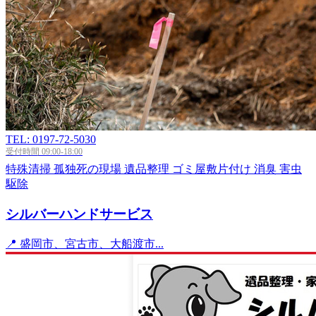
TEL: 0197-72-5030
受付時間 09:00-18:00
特殊清掃
孤独死の現場
遺品整理
ゴミ屋敷片付け
消臭
害虫
駆除
シルバーハンドサービス
📍 盛岡市、宮古市、大船渡市...