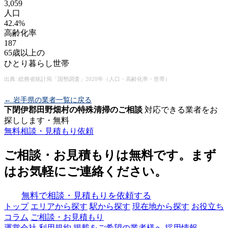
3,059
人口
42.4%
高齢化率
187
65歳以上の
ひとり暮らし世帯
出典: 総務省統計局「国勢調査」2020年（人口・高齢化率・世帯）
← 岩手県の業者一覧に戻る
下閉伊郡田野畑村の特殊清掃のご相談
対応できる業者をお
探しします・無料
無料相談・見積もり依頼
ご相談・お見積もりは無料です。まず
はお気軽にご連絡ください。
無料で相談・見積もりを依頼する
トップ
エリアから探す
駅から探す
現在地から探す
お役立ち
コラム
ご相談・お見積もり
運営会社
利用規約
掲載をご希望の業者様へ
採用情報