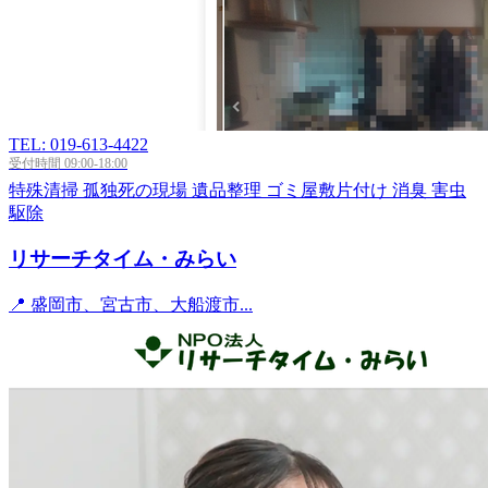
TEL: 019-613-4422
受付時間 09:00-18:00
特殊清掃
孤独死の現場
遺品整理
ゴミ屋敷片付け
消臭
害虫
駆除
リサーチタイム・みらい
📍 盛岡市、宮古市、大船渡市...