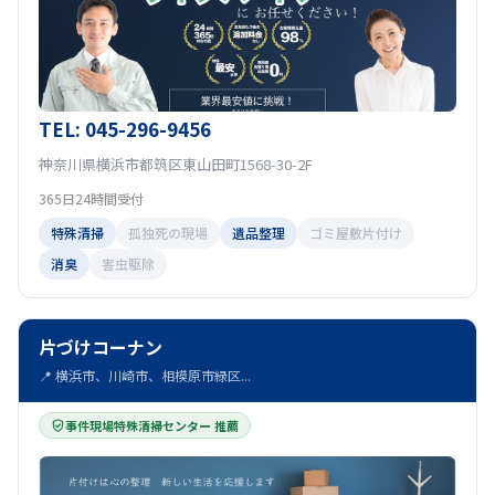
TEL: 045-296-9456
神奈川県横浜市都筑区東山田町1568-30-2F
365日24時間受付
特殊清掃
孤独死の現場
遺品整理
ゴミ屋敷片付け
消臭
害虫駆除
片づけコーナン
📍 横浜市、川崎市、相模原市緑区...
事件現場特殊清掃センター 推薦