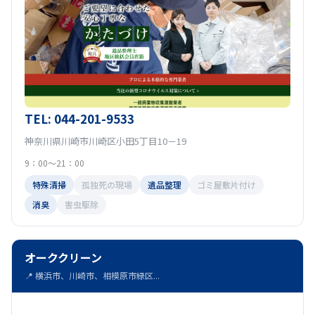
TEL: 044-201-9533
神奈川県川崎市川崎区小田5丁目10－19
9：00～21：00
特殊清掃
孤独死の現場
遺品整理
ゴミ屋敷片付け
消臭
害虫駆除
オーククリーン
📍 横浜市、川崎市、相模原市緑区...