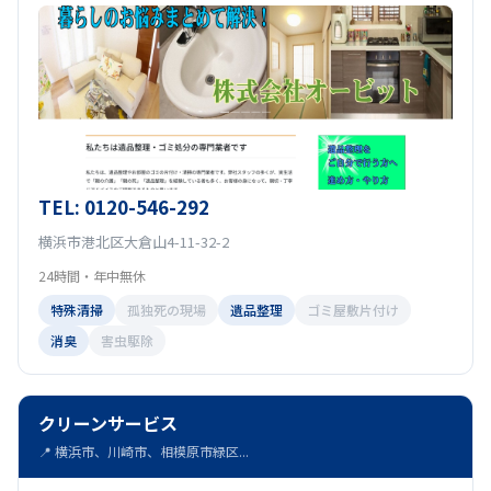
TEL: 0120-546-292
横浜市港北区大倉山4-11-32-2
24時間・年中無休
特殊清掃
孤独死の現場
遺品整理
ゴミ屋敷片付け
消臭
害虫駆除
クリーンサービス
📍 横浜市、川崎市、相模原市緑区...