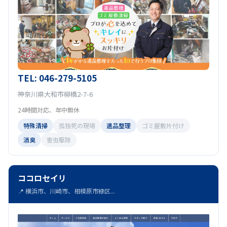
TEL: 046-279-5105
神奈川県大和市柳橋2-7-6
24時間対応、年中無休
特殊清掃
孤独死の現場
遺品整理
ゴミ屋敷片付け
消臭
害虫駆除
ココロセイリ
📍 横浜市、川崎市、相模原市緑区...