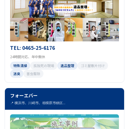
TEL: 0465-25-6176
24時間対応、年中無休
特殊清掃
孤独死の現場
遺品整理
ゴミ屋敷片付け
消臭
害虫駆除
フォーエバー
📍 横浜市、川崎市、相模原市緑区...