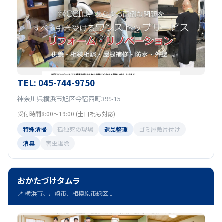
TEL: 045-744-9750
神奈川県横浜市旭区今宿西町399-15
受付時間8:00～19:00 (土日祝も対応)
特殊清掃
孤独死の現場
遺品整理
ゴミ屋敷片付け
消臭
害虫駆除
おかたづけタムラ
📍 横浜市、川崎市、相模原市緑区...