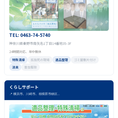
TEL: 0463-74-5740
神奈川県秦野市南矢名1丁目14番地35-3F
24時間対応、年中無休
特殊清掃
孤独死の現場
遺品整理
ゴミ屋敷片付け
消臭
害虫駆除
くらしサポート
📍 横浜市、川崎市、相模原市緑区...