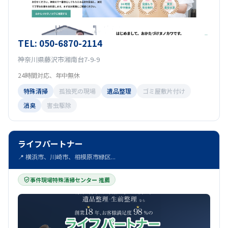
TEL: 050-6870-2114
神奈川県藤沢市湘南台7-9-9
24時間対応、年中無休
特殊清掃
孤独死の現場
遺品整理
ゴミ屋敷片付け
消臭
害虫駆除
ライフパートナー
📍 横浜市、川崎市、相模原市緑区...
事件現場特殊清掃センター 推薦