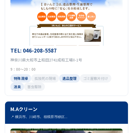
TEL: 046-208-5587
神奈川県大和市上和田2741成和工場Ⅱ-1号
9：00～20：00
特殊清掃
孤独死の現場
遺品整理
ゴミ屋敷片付け
消臭
害虫駆除
M.Aクリーン
📍 横浜市、川崎市、相模原市緑区...