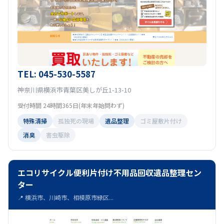
TEL: 045-530-5587
神奈川県横浜市青葉区美しが丘1-13-10
受付時間 24時間365日(年末年始問わず)
特殊清掃
孤独死の現場
遺品整理
ゴミ屋敷片付け
消臭
害虫駆除
エコリサイクル便利片付け不用品回収遺品整理セン
ター
📍 横浜市、川崎市、相模原市緑区...