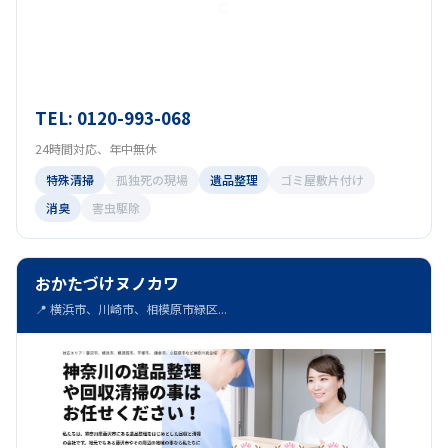
TEL: 0120-993-068
24時間対応、年中無休
特殊清掃
孤独死の現場
遺品整理
ゴミ屋敷片付け
消臭
害虫駆除
おかたづけヌノカワ
📍 横浜市、川崎市、相模原市緑区...