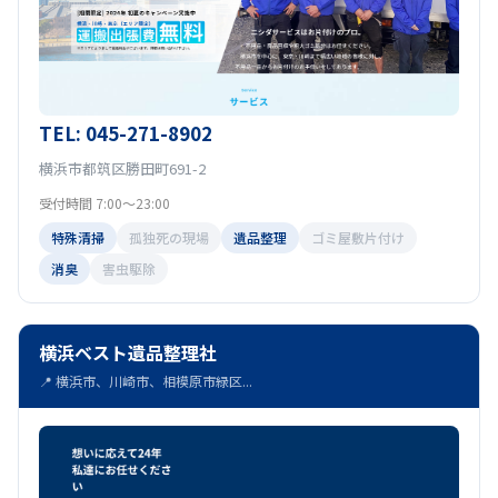
TEL: 045-271-8902
横浜市都筑区勝田町691-2
受付時間 7:00〜23:00
特殊清掃
孤独死の現場
遺品整理
ゴミ屋敷片付け
消臭
害虫駆除
横浜ベスト遺品整理社
📍 横浜市、川崎市、相模原市緑区...