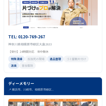
TEL: 0120-769-267
神奈川県相模原市緑区大島2633
【受付】24時間対応 年中無休
特殊清掃
孤独死の現場
遺品整理
ゴミ屋敷片付け
消臭
害虫駆除
ディーメモリー
📍 横浜市、川崎市、相模原市緑区...