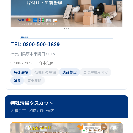
TEL: 0800-500-1689
神奈川県厚木市関口34-15
9：00～20：00 年中無休
特殊清掃
孤独死の現場
遺品整理
ゴミ屋敷片付け
消臭
害虫駆除
特殊清掃タスカット
📍 横浜市、相模原市中央区