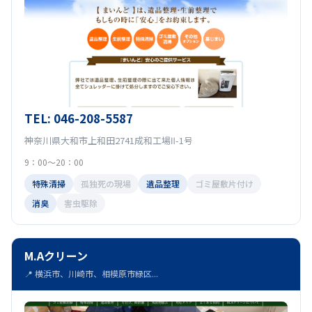
TEL: 046-208-5587
神奈川県大和市上和田2741成和工場Ⅱ-1号
9：00～20：00
特殊清掃
孤独死の現場
遺品整理
ゴミ屋敷片付け
消臭
害虫駆除
M.Aクリーン
📍 横浜市、川崎市、相模原市緑区...