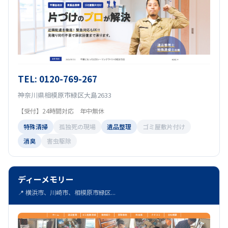
TEL: 0120-769-267
神奈川県相模原市緑区大島2633
【受付】24時間対応 年中無休
特殊清掃
孤独死の現場
遺品整理
ゴミ屋敷片付け
消臭
害虫駆除
ディーメモリー
📍 横浜市、川崎市、相模原市緑区...