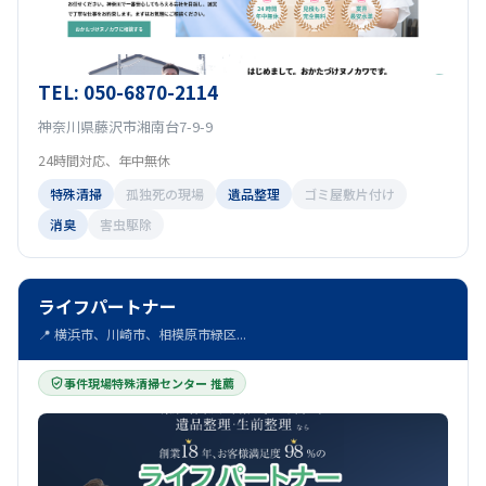
TEL: 050-6870-2114
神奈川県藤沢市湘南台7-9-9
24時間対応、年中無休
特殊清掃
孤独死の現場
遺品整理
ゴミ屋敷片付け
消臭
害虫駆除
ライフパートナー
📍 横浜市、川崎市、相模原市緑区...
事件現場特殊清掃センター 推薦