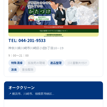
TEL: 044-201-9533
神奈川県川崎市川崎区小田5丁目10－19
9：00～21：00
特殊清掃
孤独死の現場
遺品整理
ゴミ屋敷片付け
消臭
害虫駆除
オーククリーン
📍 横浜市、川崎市、相模原市緑区...