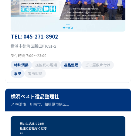
TEL: 045-271-8902
横浜市都筑区勝田町691-2
受付時間 7:00〜23:00
特殊清掃
孤独死の現場
遺品整理
ゴミ屋敷片付け
消臭
害虫駆除
横浜ベスト遺品整理社
📍 横浜市、川崎市、相模原市緑区...