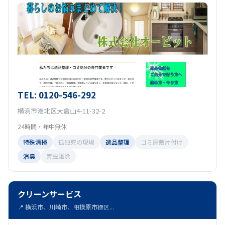
TEL: 0120-546-292
横浜市港北区大倉山4-11-32-2
24時間・年中無休
特殊清掃
孤独死の現場
遺品整理
ゴミ屋敷片付け
消臭
害虫駆除
クリーンサービス
📍 横浜市、川崎市、相模原市緑区...