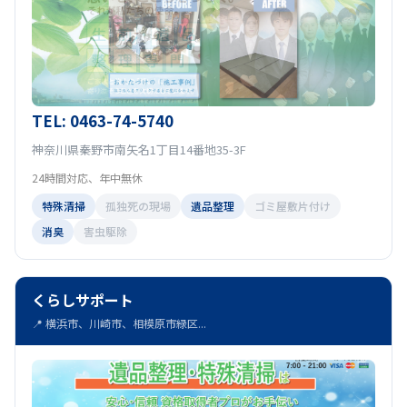
TEL: 0463-74-5740
神奈川県秦野市南矢名1丁目14番地35-3F
24時間対応、年中無休
特殊清掃
孤独死の現場
遺品整理
ゴミ屋敷片付け
消臭
害虫駆除
くらしサポート
📍 横浜市、川崎市、相模原市緑区...