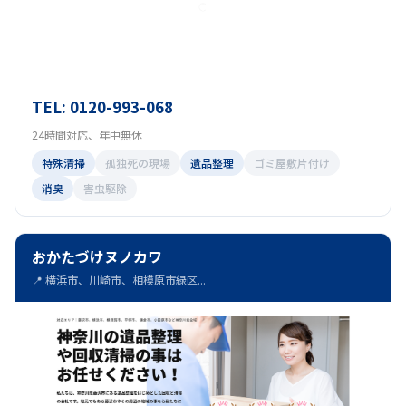
TEL: 0120-993-068
24時間対応、年中無休
特殊清掃
孤独死の現場
遺品整理
ゴミ屋敷片付け
消臭
害虫駆除
おかたづけヌノカワ
📍 横浜市、川崎市、相模原市緑区...