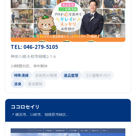
TEL: 046-279-5105
神奈川県大和市柳橋2-7-6
24時間対応、年中無休
特殊清掃
孤独死の現場
遺品整理
ゴミ屋敷片付け
消臭
害虫駆除
ココロセイリ
📍 横浜市、川崎市、相模原市緑区...