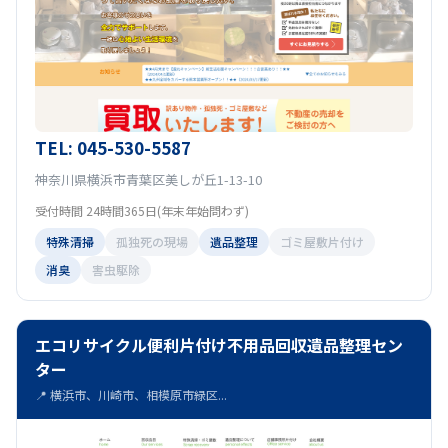
TEL: 045-530-5587
神奈川県横浜市青葉区美しが丘1-13-10
受付時間 24時間365日(年末年始問わず)
特殊清掃
孤独死の現場
遺品整理
ゴミ屋敷片付け
消臭
害虫駆除
エコリサイクル便利片付け不用品回収遺品整理セン
ター
📍 横浜市、川崎市、相模原市緑区...