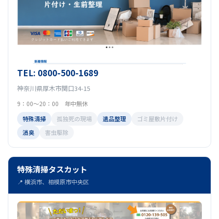
TEL: 0800-500-1689
神奈川県厚木市関口34-15
9：00～20：00 年中無休
特殊清掃
孤独死の現場
遺品整理
ゴミ屋敷片付け
消臭
害虫駆除
特殊清掃タスカット
📍 横浜市、相模原市中央区