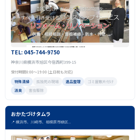
TEL: 045-744-9750
神奈川県横浜市旭区今宿西町399-15
受付時間8:00～19:00 (土日祝も対応)
特殊清掃
孤独死の現場
遺品整理
ゴミ屋敷片付け
消臭
害虫駆除
おかたづけタムラ
📍 横浜市、川崎市、相模原市緑区...