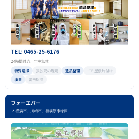
TEL: 0465-25-6176
24時間対応、年中無休
特殊清掃
孤独死の現場
遺品整理
ゴミ屋敷片付け
消臭
害虫駆除
フォーエバー
📍 横浜市、川崎市、相模原市緑区...