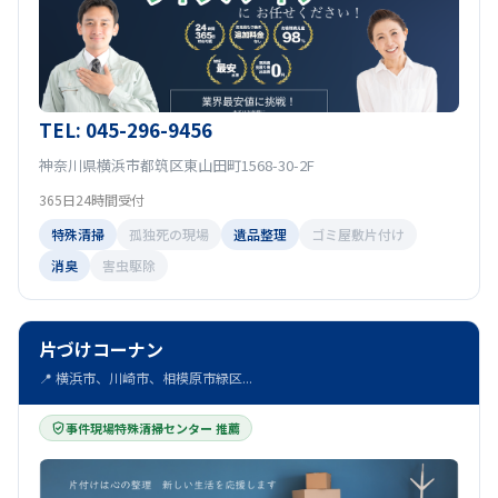
TEL: 045-296-9456
神奈川県横浜市都筑区東山田町1568-30-2F
365日24時間受付
特殊清掃
孤独死の現場
遺品整理
ゴミ屋敷片付け
消臭
害虫駆除
片づけコーナン
📍 横浜市、川崎市、相模原市緑区...
事件現場特殊清掃センター 推薦