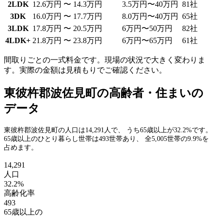
2LDK
12.6万円 〜 14.3万円
3.5万円〜40万円
81社
3DK
16.0万円 〜 17.7万円
8.0万円〜40万円
65社
3LDK
17.8万円 〜 20.5万円
6万円〜50万円
82社
4LDK+
21.8万円 〜 23.8万円
6万円〜65万円
61社
間取りごとの一式料金です。現場の状況で大きく変わりま
す。実際の金額は見積もりでご確認ください。
東彼杵郡波佐見町の高齢者・住まいの
データ
東彼杵郡波佐見町の人口は14,291人で、 うち65歳以上が32.2%です。
65歳以上のひとり暮らし世帯は493世帯あり、 全5,005世帯の9.9%を
占めます。
14,291
人口
32.2%
高齢化率
493
65歳以上の