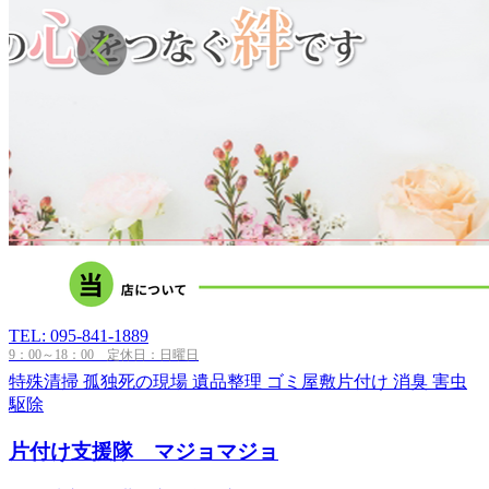
TEL: 095-841-1889
9：00～18：00 定休日：日曜日
特殊清掃
孤独死の現場
遺品整理
ゴミ屋敷片付け
消臭
害虫
駆除
片付け支援隊 マジョマジョ