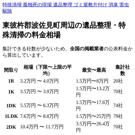
特殊清掃
孤独死の現場
遺品整理
ゴミ屋敷片付け
消臭
害虫
駆除
東彼杵郡波佐見町周辺の遺品整理・特
殊清掃の料金相場
集計できる社数が少ないため、
全国の掲載業者
の公表料金か
ら算出しています。
相場（下限〜上限の平
集計社
間取り
最安〜最高
均）
数
1R
3.2万円 〜 4.0万円
1.5万円〜8万円
20社
1.5万円〜13.2万
3.5万円 〜 3.9万円
70社
1K
円
1.5万円〜17.6万
5.5万円 〜 6.3万円
74社
1DK
円
1LDK
7.6万円 〜 8.8万円
1.5万円〜25万円
79社
3.5万円〜26.4万
10.4万円 〜 11.7万円
70社
2DK
円