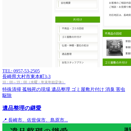
TEL: 0957-53-2505
長崎県大村市東本町3-3
10：00～19：00（水曜・年末年始定休）
特殊清掃
孤独死の現場
遺品整理
ゴミ屋敷片付け
消臭
害虫
駆除
遺品整理の継愛
📍 長崎市、佐世保市、島原市...