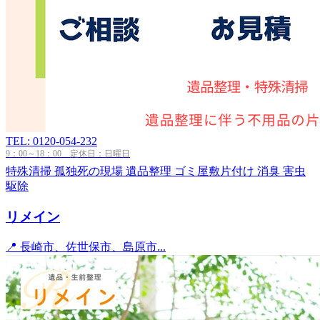
TEL: 0120-054-232
9：00～18：00 定休日：日曜日
特殊清掃
孤独死の現場
遺品整理
ゴミ屋敷片付け
消臭
害虫
駆除
リメイン
📍 長崎市、佐世保市、島原市...