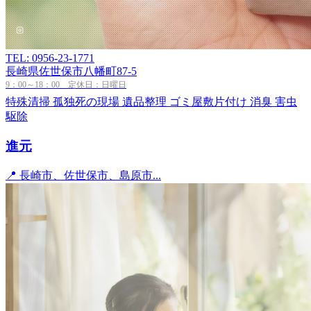
TEL: 0956-23-1771
長崎県佐世保市八幡町87-5
9：00～18：00 定休日：日曜日
特殊清掃
孤独死の現場
遺品整理
ゴミ屋敷片付け
消臭
害虫
駆除
進元
📍 長崎市、佐世保市、島原市...