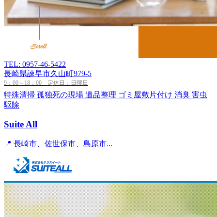
TEL: 0957-46-5422
長崎県諫早市久山町979-5
9：00～18：00 定休日：日曜日
特殊清掃
孤独死の現場
遺品整理
ゴミ屋敷片付け
消臭
害虫
駆除
Suite All
📍 長崎市、佐世保市、島原市...