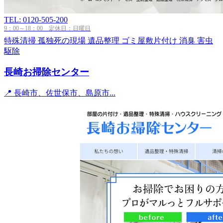
TEL: 0120-505-200
9：00～18：00 定休日：日曜日
特殊清掃
孤独死の現場
遺品整理
ゴミ屋敷片付け
消臭
害虫
駆除
長崎お掃除センター
📍 長崎市、佐世保市、島原市...