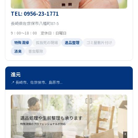
TEL: 0956-23-1771
長崎県佐世保市八幡町87-5
9：00～18：00 定休日：日曜日
特殊清掃
孤独死の現場
遺品整理
ゴミ屋敷片付け
消臭
害虫駆除
進元
📍 長崎市、佐世保市、島原市...