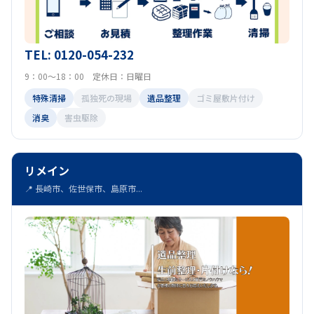
TEL: 0120-054-232
9：00～18：00 定休日：日曜日
特殊清掃
孤独死の現場
遺品整理
ゴミ屋敷片付け
消臭
害虫駆除
リメイン
📍 長崎市、佐世保市、島原市...