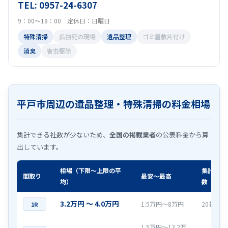
TEL: 0957-24-6307
9：00～18：00 定休日：日曜日
特殊清掃
孤独死の現場
遺品整理
ゴミ屋敷片付け
消臭
害虫駆除
平戸市周辺の遺品整理・特殊清掃の料金相場
集計できる社数が少ないため、
全国の掲載業者
の公表料金から算
出しています。
相場（下限〜上限の平
集計社
間取り
最安〜最高
均）
数
3.2万円 〜 4.0万円
1.5万円〜8万円
20社
1R
1.5万円〜13.2万