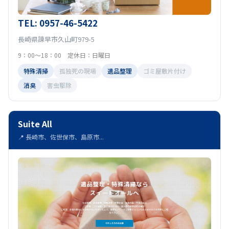
TEL: 0957-46-5422
長崎県諫早市久山町979-5
9：00～18：00 定休日：日曜日
特殊清掃
孤独死の現場
遺品整理
ゴミ屋敷片付け
消臭
害虫駆除
Suite All
📍 長崎市、佐世保市、島原市...