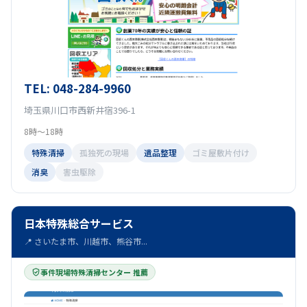
TEL: 048-284-9960
埼玉県川口市西新井宿396-1
8時～18時
特殊清掃
孤独死の現場
遺品整理
ゴミ屋敷片付け
消臭
害虫駆除
日本特殊総合サービス
📍 さいたま市、川越市、熊谷市...
事件現場特殊清掃センター 推薦