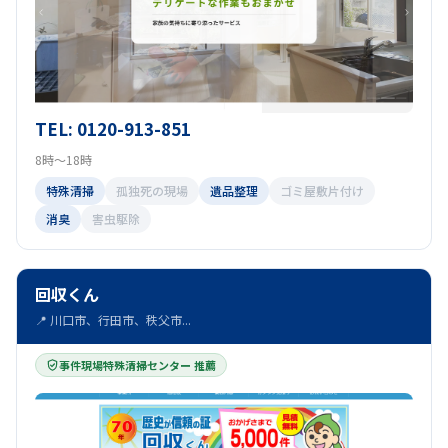
TEL: 0120-913-851
8時～18時
特殊清掃
孤独死の現場
遺品整理
ゴミ屋敷片付け
消臭
害虫駆除
回収くん
📍 川口市、行田市、秩父市...
事件現場特殊清掃センター 推薦