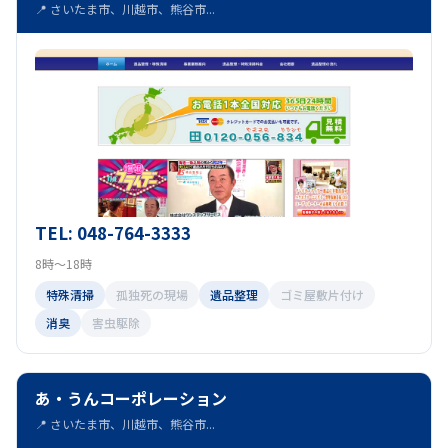
📍 さいたま市、川越市、熊谷市...
TEL: 048-764-3333
8時～18時
特殊清掃
孤独死の現場
遺品整理
ゴミ屋敷片付け
消臭
害虫駆除
あ・うんコーポレーション
📍 さいたま市、川越市、熊谷市...