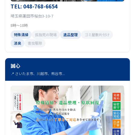
TEL: 048-768-6654
埼玉県蓮田市桜台3-10-7
8時～18時
特殊清掃
孤独死の現場
遺品整理
ゴミ屋敷片付け
消臭
害虫駆除
誠心
📍 さいたま市、川越市、熊谷市...