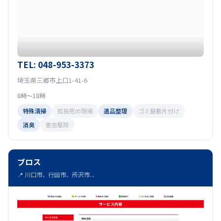
TEL: 048-953-3373
埼玉県三郷市上口1-41-6
8時～18時
特殊清掃
孤独死の現場
遺品整理
ゴミ屋敷片付け
消臭
害虫駆除
ブロス
📍 川口市、行田市、所沢市...