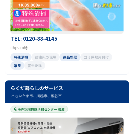
TEL: 0120-88-4145
8時～18時
特殊清掃
孤独死の現場
遺品整理
ゴミ屋敷片付け
消臭
害虫駆除
らくだ暮らしのサービス
📍 さいたま市、川越市、熊谷市...
事件現場特殊清掃センター 推薦