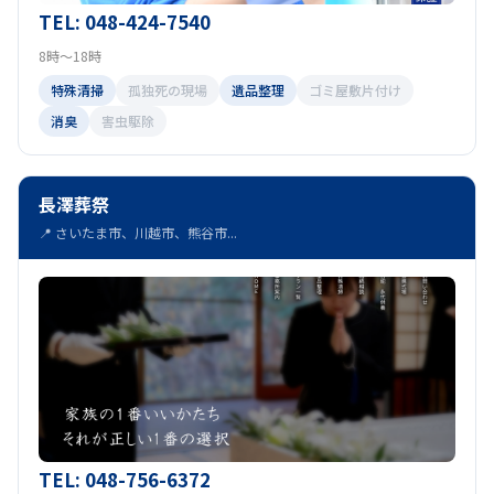
TEL: 048-424-7540
8時～18時
特殊清掃
孤独死の現場
遺品整理
ゴミ屋敷片付け
消臭
害虫駆除
長澤葬祭
📍 さいたま市、川越市、熊谷市...
TEL: 048-756-6372