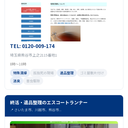
TEL: 0120-009-174
埼玉県熊谷市上之2115番地1
8時～18時
特殊清掃
孤独死の現場
遺品整理
ゴミ屋敷片付け
消臭
害虫駆除
終活・遺品整理のエスコートランナー
📍 さいたま市、川越市、熊谷市...