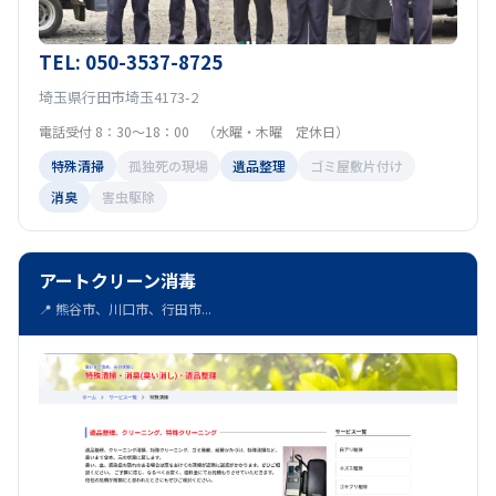
TEL: 050-3537-8725
埼玉県行田市埼玉4173-2
電話受付 8：30～18：00 （水曜・木曜 定休日）
特殊清掃
孤独死の現場
遺品整理
ゴミ屋敷片付け
消臭
害虫駆除
アートクリーン消毒
📍 熊谷市、川口市、行田市...