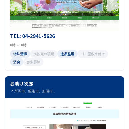
TEL: 04-2941-5626
8時～18時
特殊清掃
孤独死の現場
遺品整理
ゴミ屋敷片付け
消臭
害虫駆除
お助け次郎
📍 所沢市、飯能市、加須市...