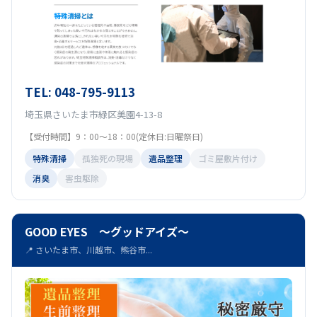
TEL: 048-795-9113
埼玉県さいたま市緑区美園4-13-8
【受付時間】9：00～18：00(定休日:日曜祭日)
特殊清掃
孤独死の現場
遺品整理
ゴミ屋敷片付け
消臭
害虫駆除
GOOD EYES ～グッドアイズ～
📍 さいたま市、川越市、熊谷市...