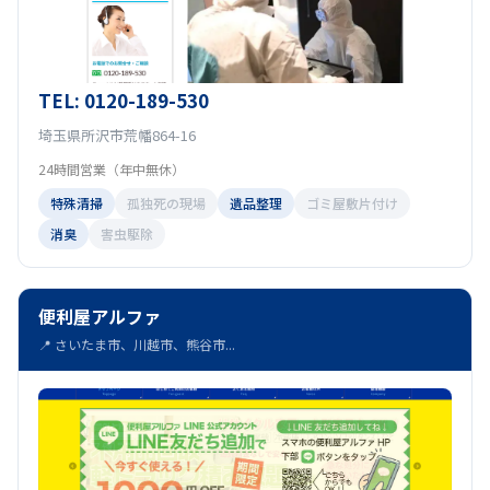
TEL: 0120-189-530
埼玉県所沢市荒幡864-16
24時間営業（年中無休）
特殊清掃
孤独死の現場
遺品整理
ゴミ屋敷片付け
消臭
害虫駆除
便利屋アルファ
📍 さいたま市、川越市、熊谷市...