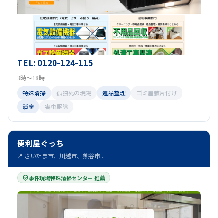
TEL: 0120-124-115
8時～18時
特殊清掃
孤独死の現場
遺品整理
ゴミ屋敷片付け
消臭
害虫駆除
便利屋ぐっち
📍 さいたま市、川越市、熊谷市...
事件現場特殊清掃センター 推薦