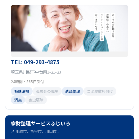
TEL: 049-293-4875
埼玉県川越市中台南1-21-23
24時間・365日受付
特殊清掃
孤独死の現場
遺品整理
ゴミ屋敷片付け
消臭
害虫駆除
家財整理サービスふじいろ
📍 川越市、熊谷市、川口市...