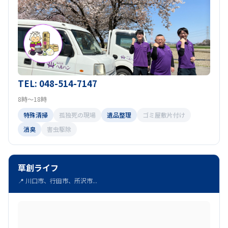
TEL: 048-514-7147
8時～18時
特殊清掃
孤独死の現場
遺品整理
ゴミ屋敷片付け
消臭
害虫駆除
草創ライフ
📍 川口市、行田市、所沢市...