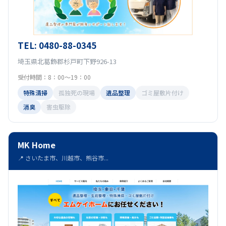
TEL: 0480-88-0345
埼玉県北葛飾郡杉戸町下野926-13
受付時間：8：00〜19：00
特殊清掃
孤独死の現場
遺品整理
ゴミ屋敷片付け
消臭
害虫駆除
MK Home
📍 さいたま市、川越市、熊谷市...