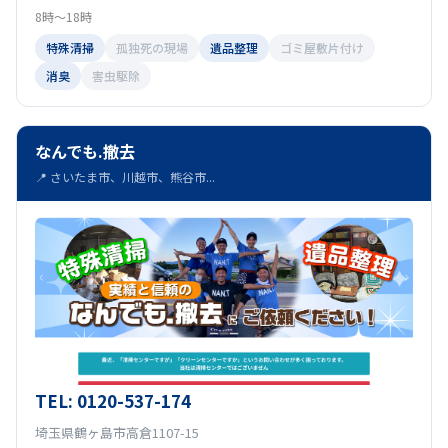
8時～18時
特殊清掃
孤独死の現場
遺品整理
ゴミ屋敷片付け
消臭
害虫駆除
なんでも.撤去
📍 さいたま市、川越市、熊谷市...
TEL: 0120-537-174
埼玉県鶴ヶ島市高倉1107-15