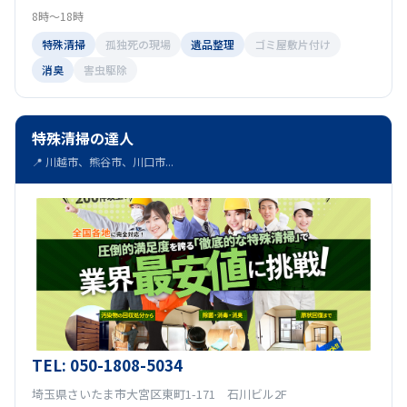
8時～18時
特殊清掃
孤独死の現場
遺品整理
ゴミ屋敷片付け
消臭
害虫駆除
特殊清掃の達人
📍 川越市、熊谷市、川口市...
TEL: 050-1808-5034
埼玉県さいたま市大宮区東町1-171 石川ビル2F