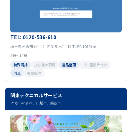
TEL: 0120-536-610
埼玉県所沢市林1丁目213−5 林1丁目工場C 101号室
8時～18時
特殊清掃
孤独死の現場
遺品整理
ゴミ屋敷片付け
消臭
害虫駆除
関東テクニカルサービス
📍 さいたま市、川越市、熊谷市...