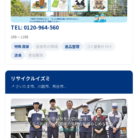
TEL: 0120-964-560
8時～18時
特殊清掃
孤独死の現場
遺品整理
ゴミ屋敷片付け
消臭
害虫駆除
リサイクルイズミ
📍 さいたま市、川越市、熊谷市...