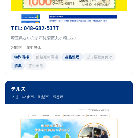
TEL: 048-682-5377
埼玉県さいたま市見沼区丸ヶ崎1220
24時間 年中無休
特殊清掃
孤独死の現場
遺品整理
ゴミ屋敷片付け
消臭
害虫駆除
テルス
📍 さいたま市、川越市、熊谷市...