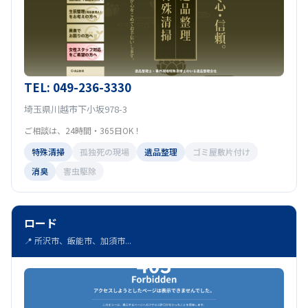
TEL: 049-236-3330
埼玉県川越市下小坂978-3
ご相談は、24時間・365日OK！
特殊清掃
孤独死の現場
遺品整理
ゴミ屋敷片付け
消臭
害虫駆除
ロード
📍 所沢市、飯能市、加須市...