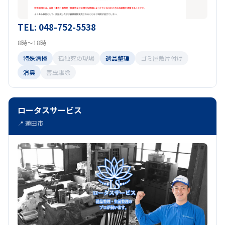
TEL: 048-752-5538
8時～18時
特殊清掃
孤独死の現場
遺品整理
ゴミ屋敷片付け
消臭
害虫駆除
ロータスサービス
📍 蓮田市