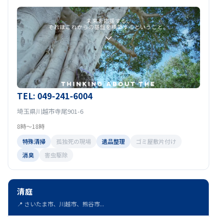
TEL: 049-241-6004
埼玉県川越市寺尾901-6
8時～18時
特殊清掃
孤独死の現場
遺品整理
ゴミ屋敷片付け
消臭
害虫駆除
清庭
📍 さいたま市、川越市、熊谷市...