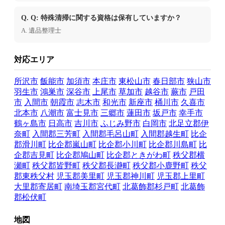
Q. Q: 特殊清掃に関する資格は保有していますか？
A. 遺品整理士
対応エリア
所沢市
飯能市
加須市
本庄市
東松山市
春日部市
狭山市
羽生市
鴻巣市
深谷市
上尾市
草加市
越谷市
蕨市
戸田
市
入間市
朝霞市
志木市
和光市
新座市
桶川市
久喜市
北本市
八潮市
富士見市
三郷市
蓮田市
坂戸市
幸手市
鶴ヶ島市
日高市
吉川市
ふじみ野市
白岡市
北足立郡伊
奈町
入間郡三芳町
入間郡毛呂山町
入間郡越生町
比企
郡滑川町
比企郡嵐山町
比企郡小川町
比企郡川島町
比
企郡吉見町
比企郡鳩山町
比企郡ときがわ町
秩父郡横
瀬町
秩父郡皆野町
秩父郡長瀞町
秩父郡小鹿野町
秩父
郡東秩父村
児玉郡美里町
児玉郡神川町
児玉郡上里町
大里郡寄居町
南埼玉郡宮代町
北葛飾郡杉戸町
北葛飾
郡松伏町
地図