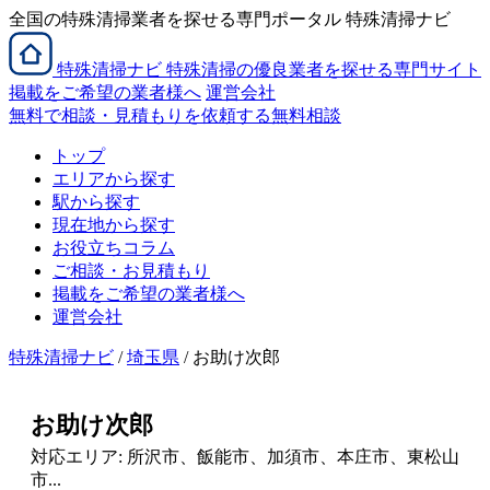
全国の特殊清掃業者を探せる専門ポータル 特殊清掃ナビ
特殊清掃
ナビ
特殊清掃の優良業者を探せる専門サイト
掲載をご希望の業者様へ
運営会社
無料で相談・見積もりを依頼する
無料相談
トップ
エリアから探す
駅から探す
現在地から探す
お役立ちコラム
ご相談・お見積もり
掲載をご希望の業者様へ
運営会社
特殊清掃ナビ
/
埼玉県
/ お助け次郎
お助け次郎
対応エリア: 所沢市、飯能市、加須市、本庄市、東松山
市...