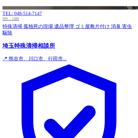
TEL: 048-514-7147
8時～18時
特殊清掃
孤独死の現場
遺品整理
ゴミ屋敷片付け
消臭
害虫
駆除
埼玉特殊清掃相談所
📍 熊谷市、川口市、行田市...