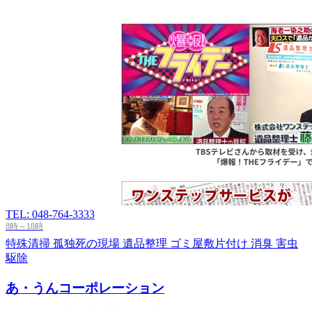
TEL: 048-764-3333
8時～18時
特殊清掃
孤独死の現場
遺品整理
ゴミ屋敷片付け
消臭
害虫
駆除
あ・うんコーポレーション