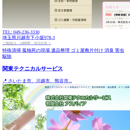
TEL: 049-236-3330
埼玉県川越市下小坂978-3
ご相談は、24時間・365日OK！
特殊清掃
孤独死の現場
遺品整理
ゴミ屋敷片付け
消臭
害虫
駆除
関東テクニカルサービス
📍 さいたま市、川越市、熊谷市...