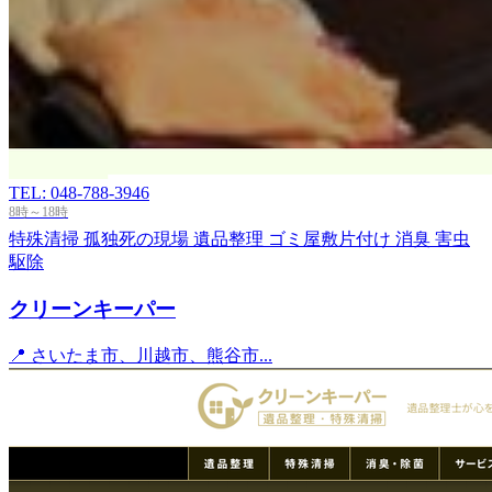
TEL: 048-788-3946
8時～18時
特殊清掃
孤独死の現場
遺品整理
ゴミ屋敷片付け
消臭
害虫
駆除
クリーンキーパー
📍 さいたま市、川越市、熊谷市...