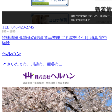
TEL: 048-423-2745
8時～18時
特殊清掃
孤独死の現場
遺品整理
ゴミ屋敷片付け
消臭
害虫
駆除
ヘルハン
📍 さいたま市、川越市、熊谷市...