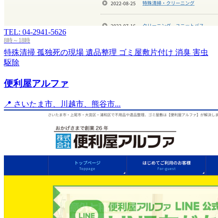
TEL: 04-2941-5626
8時～18時
特殊清掃
孤独死の現場
遺品整理
ゴミ屋敷片付け
消臭
害虫
駆除
便利屋アルファ
📍 さいたま市、川越市、熊谷市...