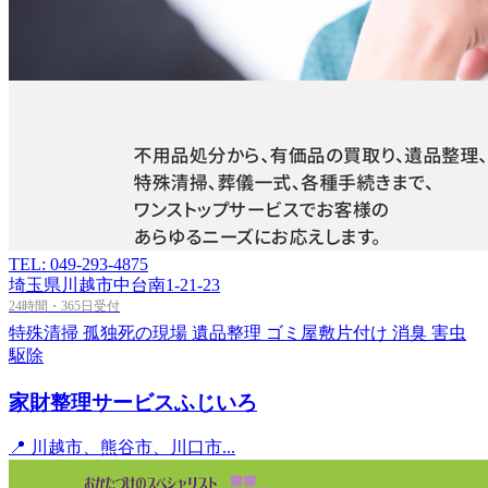
TEL: 049-293-4875
埼玉県川越市中台南1-21-23
24時間・365日受付
特殊清掃
孤独死の現場
遺品整理
ゴミ屋敷片付け
消臭
害虫
駆除
家財整理サービスふじいろ
📍 川越市、熊谷市、川口市...