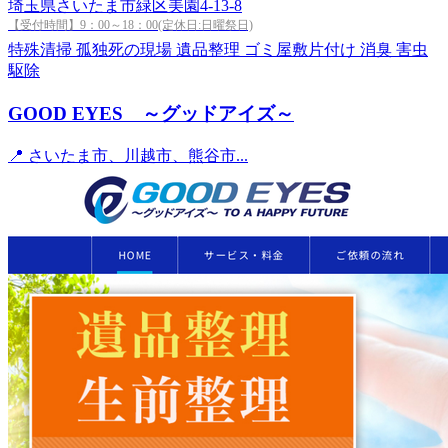
埼玉県さいたま市緑区美園4-13-8
【受付時間】9：00～18：00(定休日:日曜祭日)
特殊清掃
孤独死の現場
遺品整理
ゴミ屋敷片付け
消臭
害虫
駆除
GOOD EYES ～グッドアイズ～
📍 さいたま市、川越市、熊谷市...