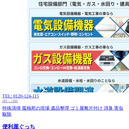
TEL: 0120-124-115
8時～18時
特殊清掃
孤独死の現場
遺品整理
ゴミ屋敷片付け
消臭
害虫
駆除
便利屋ぐっち