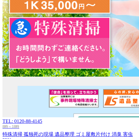
TEL: 0120-88-4145
8時～18時
特殊清掃
孤独死の現場
遺品整理
ゴミ屋敷片付け
消臭
害虫