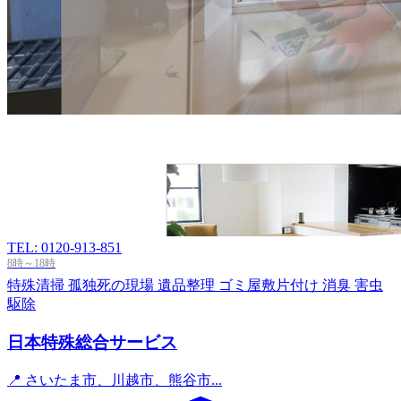
TEL: 0120-913-851
8時～18時
特殊清掃
孤独死の現場
遺品整理
ゴミ屋敷片付け
消臭
害虫
駆除
日本特殊総合サービス
📍 さいたま市、川越市、熊谷市...