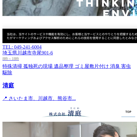
TEL: 049-241-6004
埼玉県川越市寺尾901-6
8時～18時
特殊清掃
孤独死の現場
遺品整理
ゴミ屋敷片付け
消臭
害虫
駆除
清庭
📍 さいたま市、川越市、熊谷市...