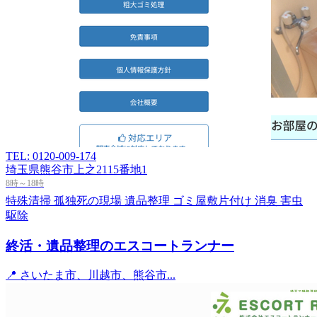
TEL: 0120-009-174
埼玉県熊谷市上之2115番地1
8時～18時
特殊清掃
孤独死の現場
遺品整理
ゴミ屋敷片付け
消臭
害虫
駆除
終活・遺品整理のエスコートランナー
📍 さいたま市、川越市、熊谷市...