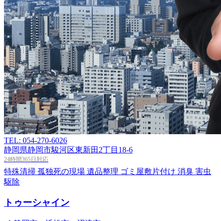
TEL: 054-270-6026
静岡県静岡市駿河区東新田2丁目18-6
24時間365日対応
特殊清掃
孤独死の現場
遺品整理
ゴミ屋敷片付け
消臭
害虫
駆除
トゥーシャイン