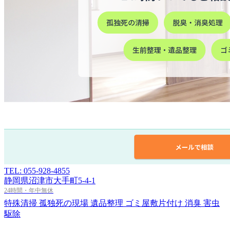
TEL: 055-928-4855
静岡県沼津市大手町5-4-1
24時間・年中無休
特殊清掃
孤独死の現場
遺品整理
ゴミ屋敷片付け
消臭
害虫
駆除