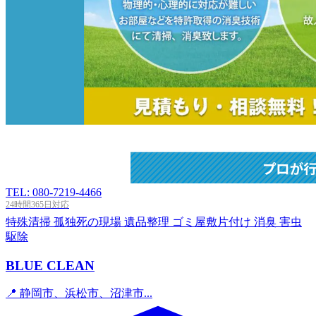
TEL: 080-7219-4466
24時間365日対応
特殊清掃
孤独死の現場
遺品整理
ゴミ屋敷片付け
消臭
害虫
駆除
BLUE CLEAN
📍 静岡市、浜松市、沼津市...