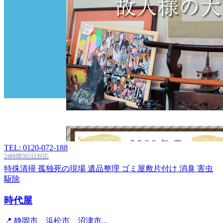
TEL: 0120-072-188
24時間365日対応
特殊清掃
孤独死の現場
遺品整理
ゴミ屋敷片付け
消臭
害虫
駆除
時代屋
📍 静岡市、浜松市、沼津市...