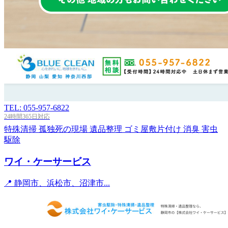
TEL: 055-957-6822
24時間365日対応
特殊清掃
孤独死の現場
遺品整理
ゴミ屋敷片付け
消臭
害虫
駆除
ワイ・ケーサービス
📍 静岡市、浜松市、沼津市...