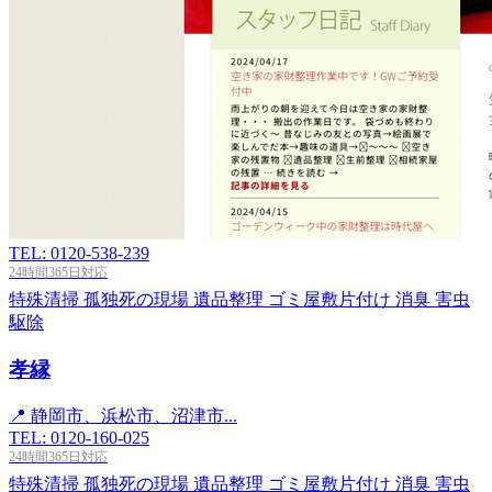
TEL: 0120-538-239
24時間365日対応
特殊清掃
孤独死の現場
遺品整理
ゴミ屋敷片付け
消臭
害虫
駆除
孝縁
📍 静岡市、浜松市、沼津市...
TEL: 0120-160-025
24時間365日対応
特殊清掃
孤独死の現場
遺品整理
ゴミ屋敷片付け
消臭
害虫