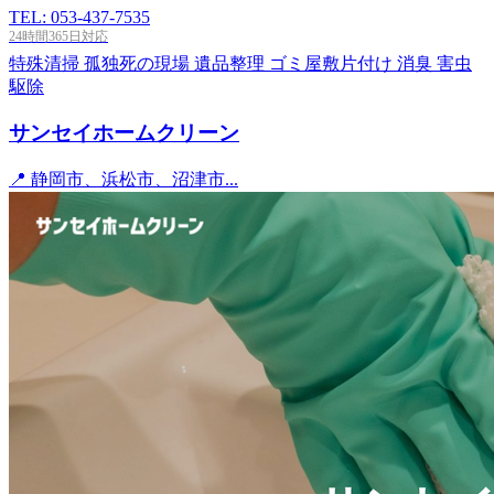
TEL: 053-437-7535
24時間365日対応
特殊清掃
孤独死の現場
遺品整理
ゴミ屋敷片付け
消臭
害虫
駆除
サンセイホームクリーン
📍 静岡市、浜松市、沼津市...