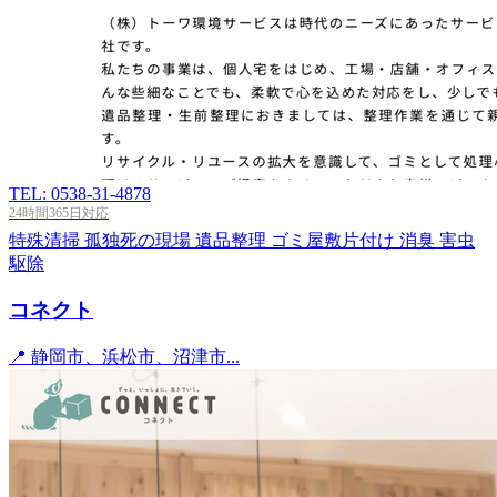
TEL: 0538-31-4878
24時間365日対応
特殊清掃
孤独死の現場
遺品整理
ゴミ屋敷片付け
消臭
害虫
駆除
コネクト
📍 静岡市、浜松市、沼津市...