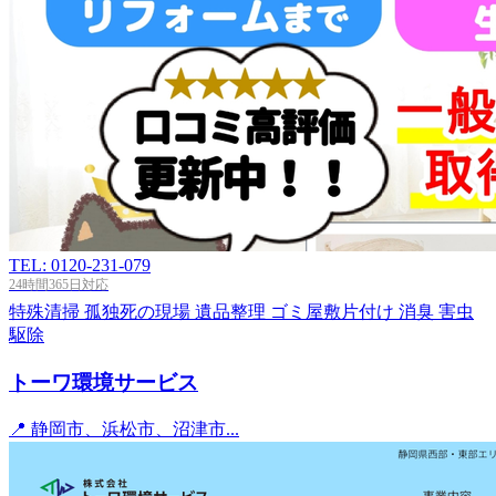
TEL: 0120-231-079
24時間365日対応
特殊清掃
孤独死の現場
遺品整理
ゴミ屋敷片付け
消臭
害虫
駆除
トーワ環境サービス
📍 静岡市、浜松市、沼津市...