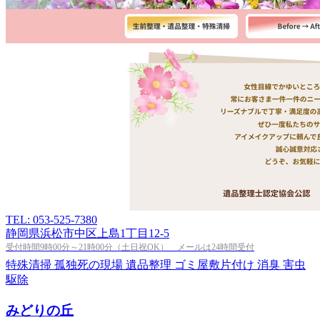
TEL: 053-525-7380
静岡県浜松市中区上島1丁目12-5
受付時間9時00分～21時00分（土日祝OK） メールは24時間受付
特殊清掃
孤独死の現場
遺品整理
ゴミ屋敷片付け
消臭
害虫
駆除
みどりの丘