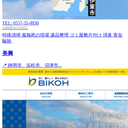
TEL: 0557-35-9930
24時間365日対応
特殊清掃
孤独死の現場
遺品整理
ゴミ屋敷片付け
消臭
害虫
駆除
美興
📍 静岡市、浜松市、沼津市...