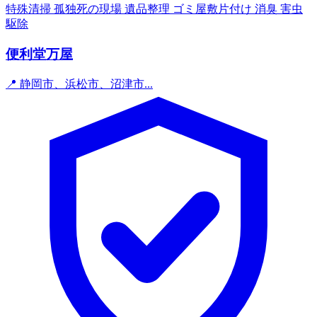
特殊清掃
孤独死の現場
遺品整理
ゴミ屋敷片付け
消臭
害虫
駆除
便利堂万屋
📍 静岡市、浜松市、沼津市...