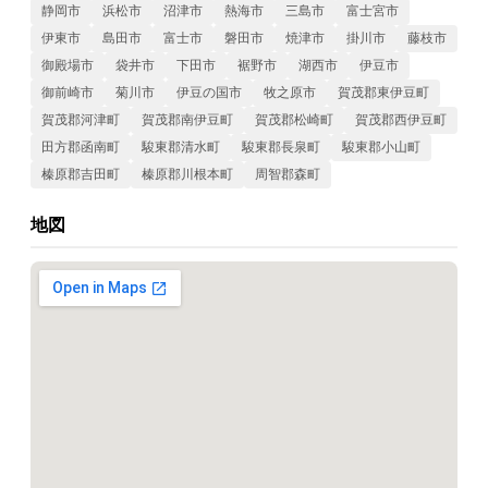
静岡市
浜松市
沼津市
熱海市
三島市
富士宮市
伊東市
島田市
富士市
磐田市
焼津市
掛川市
藤枝市
御殿場市
袋井市
下田市
裾野市
湖西市
伊豆市
御前崎市
菊川市
伊豆の国市
牧之原市
賀茂郡東伊豆町
賀茂郡河津町
賀茂郡南伊豆町
賀茂郡松崎町
賀茂郡西伊豆町
田方郡函南町
駿東郡清水町
駿東郡長泉町
駿東郡小山町
榛原郡吉田町
榛原郡川根本町
周智郡森町
地図