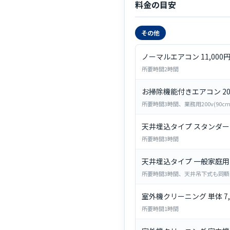
料金の目安
その他
ノーマルエアコン 11,000
所要時間2時間
お掃除機能付きエアコン 20,
所要時間3時間、業務用200v(90cm
天井埋込タイプ スタンダード 
所要時間3時間
天井埋込タイプ 一般家庭用小型
所要時間3時間、天井吊下式も同額、
室外機クリーニング 単体 7,
所要時間1時間