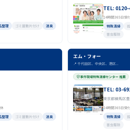
TEL: 0120-
）
24時間365日受
品整理
ゴミ屋敷片付け
消臭
特殊清掃
害虫駆除
エム・フォー
📍 千代田区、中央区、港区...
事件現場特殊清掃センター 推薦
TEL: 03-69
東京都練馬区豊玉
無休
24時間365日受
品整理
ゴミ屋敷片付け
消臭
特殊清掃
害虫駆除