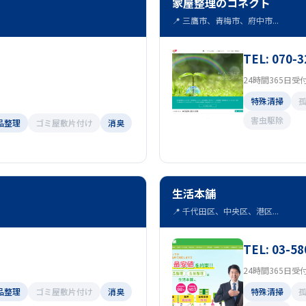
家屋整理のコネクト
📍 三鷹市、青梅市、府中市...
TEL: 070-
24時間365日受
特殊清掃
害虫駆除
品整理
ゴミ屋敷片付け
消臭
生活本舗
📍 千代田区、中央区、港区...
TEL: 03-58
24時間365日受
品整理
ゴミ屋敷片付け
消臭
特殊清掃