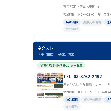
東京都足立区本木東町14-7
営業時間：9:00〜21:00（年中無休
特殊清掃
孤独死の現場
遺
害虫駆除
ネクスト
📍 千代田区、中央区、港区...
事件現場特殊清掃センター 推薦
TEL: 03-3762-2492
東京都大田区昭和島１丁目３−４
受付時間 8：00～20：00 年中
特殊清掃
孤独死の現場
遺
害虫駆除