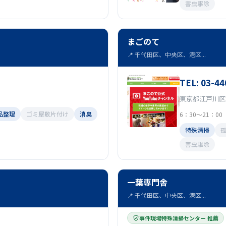
害虫駆除
まごのて
📍 千代田区、中央区、港区...
TEL: 03-44
東京都江戸川区北
品整理
ゴミ屋敷片付け
消臭
6：30～21：00
特殊清掃
害虫駆除
一葉専門舎
📍 千代田区、中央区、港区...
事件現場特殊清掃センター 推薦