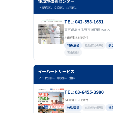
住環境改善センター
📍 新宿区、文京区、台東区...
TEL: 042-558-1631
東京都あきる野市瀬戸岡450-27
24時間365日受付
特殊清掃
孤独死の現場
遺
害虫駆除
イーハートサービス
📍 千代田区、中央区、港区...
TEL: 03-6455-3990
24時間365日受付
特殊清掃
孤独死の現場
遺