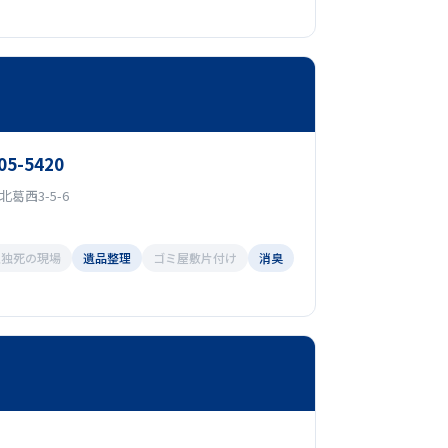
05-5420
葛西3-5-6
孤独死の現場
遺品整理
ゴミ屋敷片付け
消臭