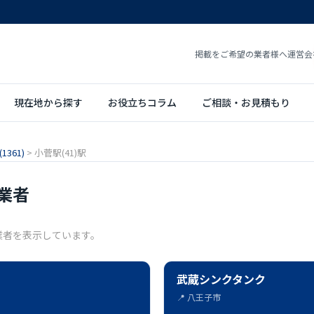
掲載をご希望の業者様へ
運営会
現在地から探す
お役立ちコラム
ご相談・お見積もり
361)
>
小菅駅(41)駅
業者
業者を表示しています。
武蔵シンクタンク
📍 八王子市