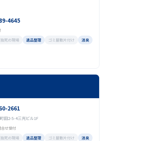
89-4645
付
孤独死の現場
遺品整理
ゴミ屋敷片付け
消臭
60-2661
田2-5-4三光ビル1F
問合せ受付
孤独死の現場
遺品整理
ゴミ屋敷片付け
消臭