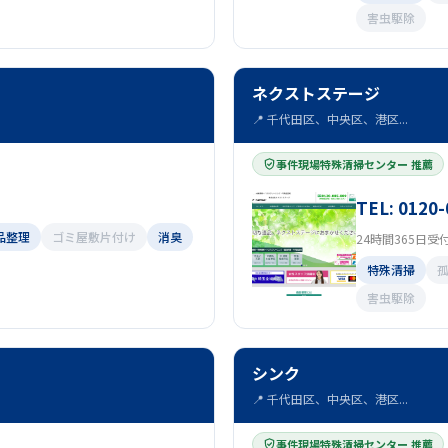
害虫駆除
ネクストステージ
📍 千代田区、中央区、港区...
事件現場特殊清掃センター 推薦
TEL: 0120-
品整理
ゴミ屋敷片付け
消臭
24時間365日受
特殊清掃
害虫駆除
シンク
📍 千代田区、中央区、港区...
事件現場特殊清掃センター 推薦