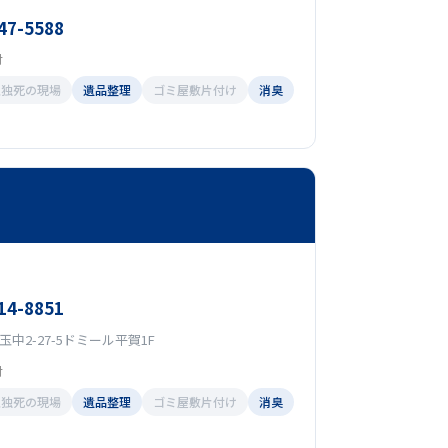
47-5588
付
孤独死の現場
遺品整理
ゴミ屋敷片付け
消臭
14-8851
中2-27-5ドミール平賀1F
付
孤独死の現場
遺品整理
ゴミ屋敷片付け
消臭