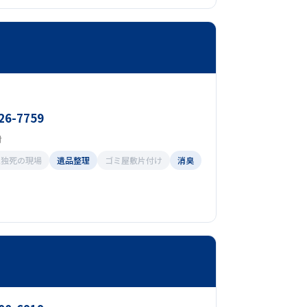
26-7759
付
孤独死の現場
遺品整理
ゴミ屋敷片付け
消臭