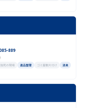
085-889
付
孤独死の現場
遺品整理
ゴミ屋敷片付け
消臭