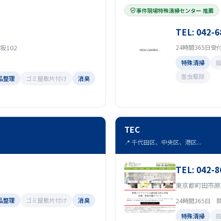
事件現場特殊清掃センター 推薦
TEL: 042-6
坂102
24時間365日受
特殊清掃
害虫駆除
品整理
ゴミ屋敷片付け
消臭
TEC
📍 千代田区、中央区、港区...
TEL: 042-8
東京都町田市原町
品整理
ゴミ屋敷片付け
消臭
24時間365日 
特殊清掃