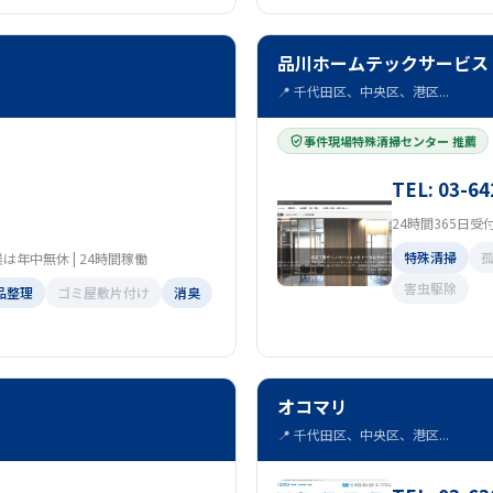
品川ホームテックサービス
📍 千代田区、中央区、港区...
事件現場特殊清掃センター 推薦
TEL: 03-64
24時間365日受
特殊清掃
は年中無休 | 24時間稼働
害虫駆除
品整理
ゴミ屋敷片付け
消臭
オコマリ
📍 千代田区、中央区、港区...