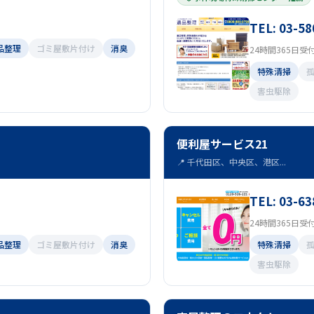
TEL: 03-58
品整理
ゴミ屋敷片付け
消臭
24時間365日受
特殊清掃
害虫駆除
便利屋サービス21
📍 千代田区、中央区、港区...
TEL: 03-63
24時間365日受
品整理
ゴミ屋敷片付け
消臭
特殊清掃
害虫駆除