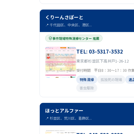
くりーんさぽーと
📍 千代田区、中央区、港区...
事件現場特殊清掃センター 推薦
TEL: 03-5317-3532
東京都杉並区下高井戸1-26-12
受付時間 平日8：30～17：30 作業
特殊清掃
孤独死の現場
遺
害虫駆除
ほっとアルファー
📍 杉並区、荒川区、葛飾区...