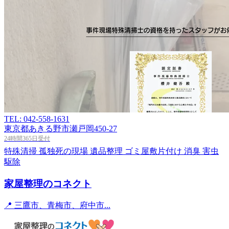
TEL: 042-558-1631
東京都あきる野市瀬戸岡450-27
24時間365日受付
特殊清掃
孤独死の現場
遺品整理
ゴミ屋敷片付け
消臭
害虫
駆除
家屋整理のコネクト
📍 三鷹市、青梅市、府中市...