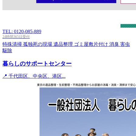
TEL: 0120-085-889
24時間365日受付
特殊清掃
孤独死の現場
遺品整理
ゴミ屋敷片付け
消臭
害虫
駆除
暮らしのサポートセンター
📍 千代田区、中央区、港区...