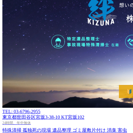
TEL: 03-6796-2955
東京都世田谷区宮坂3-38-10 KT宮坂102
24時間、年中無休
特殊清掃
孤独死の現場
遺品整理
ゴミ屋敷片付け
消臭
害虫