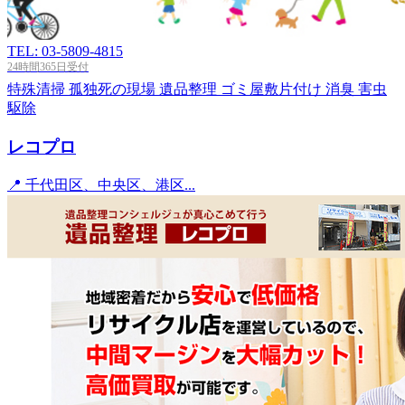
TEL: 03-5809-4815
24時間365日受付
特殊清掃
孤独死の現場
遺品整理
ゴミ屋敷片付け
消臭
害虫
駆除
レコプロ
📍 千代田区、中央区、港区...