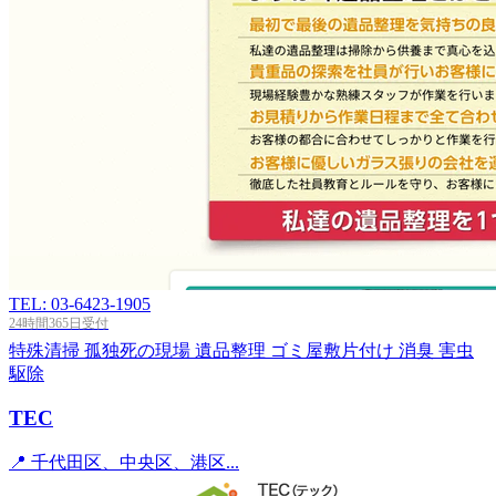
TEL: 03-6423-1905
24時間365日受付
特殊清掃
孤独死の現場
遺品整理
ゴミ屋敷片付け
消臭
害虫
駆除
TEC
📍 千代田区、中央区、港区...