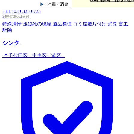
TEL: 03-6325-6723
24時間365日受付
特殊清掃
孤独死の現場
遺品整理
ゴミ屋敷片付け
消臭
害虫
駆除
シンク
📍 千代田区、中央区、港区...