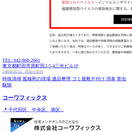
TEL: 042-860-2661
東京都町田市原町田2-5-4三光ビル1F
24時間365日 問合せ受付
特殊清掃
孤独死の現場
遺品整理
ゴミ屋敷片付け
消臭
害虫
駆除
コーワフィックス
📍 千代田区、中央区、港区...