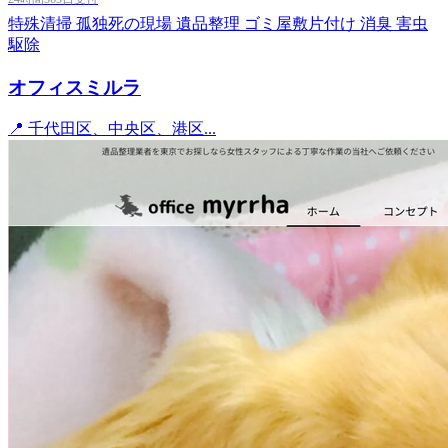
特殊清掃
孤独死の現場
遺品整理
ゴミ屋敷片付け
消臭
害虫
駆除
オフィスミルラ
📍 千代田区、中央区、港区...