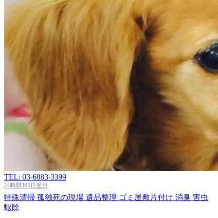
TEL: 03-6883-3399
24時間365日受付
特殊清掃
孤独死の現場
遺品整理
ゴミ屋敷片付け
消臭
害虫
駆除