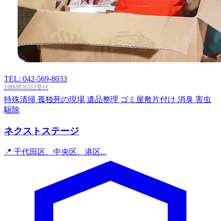
TEL: 042-569-8033
24時間365日受付
特殊清掃
孤独死の現場
遺品整理
ゴミ屋敷片付け
消臭
害虫
駆除
ネクストステージ
📍 千代田区、中央区、港区...