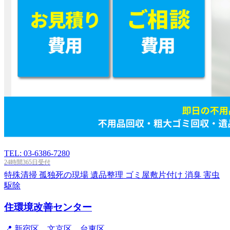
TEL: 03-6386-7280
24時間365日受付
特殊清掃
孤独死の現場
遺品整理
ゴミ屋敷片付け
消臭
害虫
駆除
住環境改善センター
📍 新宿区、文京区、台東区...