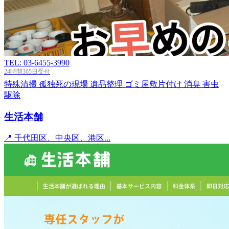
TEL: 03-6455-3990
24時間365日受付
特殊清掃
孤独死の現場
遺品整理
ゴミ屋敷片付け
消臭
害虫
駆除
生活本舗
📍 千代田区、中央区、港区...