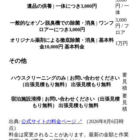
円
/ 一
遺品の供養 | 一体につき3,000円
体
3,000
一般的なオゾン脱臭機での除菌・消臭 | ワンフ
円
/ フ
ロアーにつき3,000円
ロア
オリジナル薬剤による徹底除菌・消臭 | 基本料
1万円
金10,000円
基本料金
その他
要
ハウスクリーニングのみ | お問い合わせください
見
（出張見積もり無料）
出張見積もり無料
積
要
宿泊施設清掃 | お問い合わせください（出張見積
見
もり無料）
出張見積もり無料
積
出典:
公式サイトの料金ページ ↗
（2026年8月6日時
点）
料金は変更されることがあります。最新の金額と作業