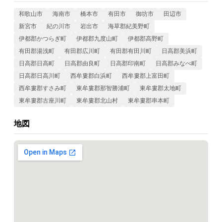
和歌山市
海南市
橋本市
有田市
御坊市
田辺市
新宮市
紀の川市
岩出市
海草郡紀美野町
伊都郡かつらぎ町
伊都郡九度山町
伊都郡高野町
有田郡湯浅町
有田郡広川町
有田郡有田川町
日高郡美浜町
日高郡日高町
日高郡由良町
日高郡印南町
日高郡みなべ町
日高郡日高川町
西牟婁郡白浜町
西牟婁郡上富田町
西牟婁郡すさみ町
東牟婁郡那智勝浦町
東牟婁郡太地町
東牟婁郡古座川町
東牟婁郡北山村
東牟婁郡串本町
地図