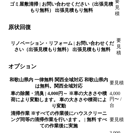
要
ゴミ屋敷清掃 | お問い合わせください（出張見積
見
もり無料）
出張見積もり無料
積
原状回復
要
リノベーション・リフォーム | お問い合わせくだ
見
さい（出張見積もり無料）
出張見積もり無料
積
オプション
和歌山県内 一律無料 関西全域対応
和歌山県内
要見積
は無料。関西全域対応
車の除菌・消臭 | 4,000円～ ※車の大きさや積
4,000
円〜
/
荷により変動します。
車の大きさや積荷によ
台
り変動
清掃作業 ※すべての作業後にハウスクリーニ
ング同等の清掃作業を行います 。 | 無料
すべ
要見積
ての作業後に実施
3,000