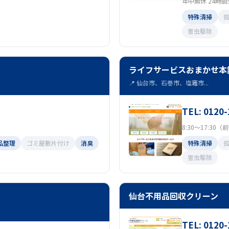
年中無休 24時
特殊清掃
害虫駆除
ライフサービスおまかせ本
📍 仙台市、石巻市、塩竈市...
TEL: 0120-
8:30～17:30
品整理
ゴミ屋敷片付け
消臭
特殊清掃
害虫駆除
仙台不用品回収クリーン
TEL: 0120-