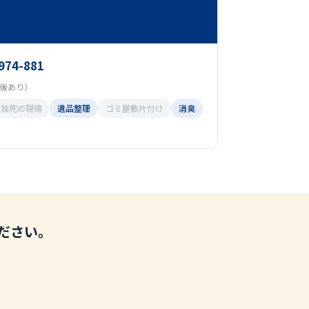
974-881
（前後あり）
孤独死の現場
遺品整理
ゴミ屋敷片付け
消臭
ださい。