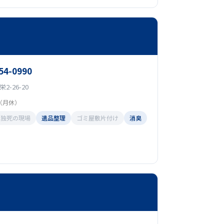
54-0990
-26-20
00（月休）
孤独死の現場
遺品整理
ゴミ屋敷片付け
消臭