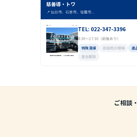
慈善導・トワ
📍 仙台市、石巻市、塩竈市...
TEL: 022-347-3396
8:30～17:30（前後あり）
特殊清掃
孤独死の現場
遺
害虫駆除
ご相談