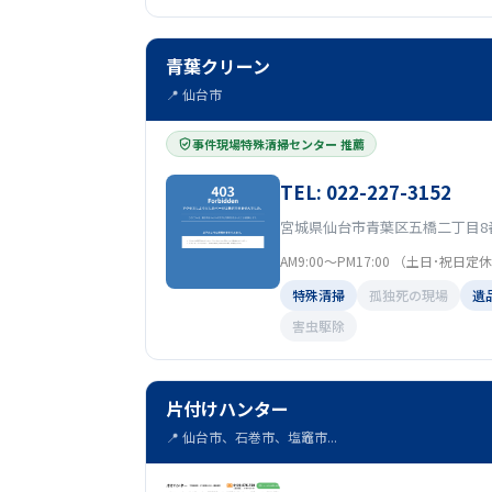
青葉クリーン
📍 仙台市
事件現場特殊清掃センター 推薦
TEL: 022-227-3152
宮城県仙台市青葉区五橋二丁目8番
AM9:00〜PM17:00 （土日･祝日定
特殊清掃
孤独死の現場
遺
害虫駆除
片付けハンター
📍 仙台市、石巻市、塩竈市...