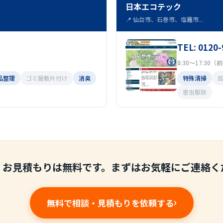
日本エコテック
📍 仙台市、石巻市、塩竈市...
TEL: 0120-
8:30～17:30
品整理
ゴミ屋敷片付け
消臭
特殊清掃
害虫駆除
・お見積もりは無料です。まずはお気軽にご連絡く
無料で相談・見積もりを依頼する