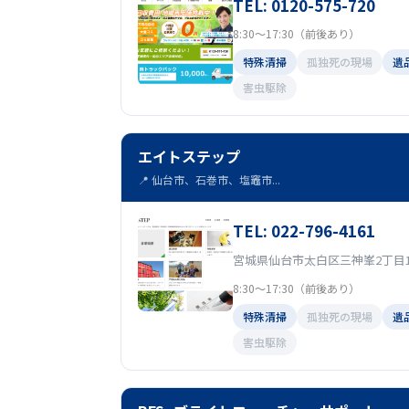
TEL: 0120-575-720
8:30～17:30（前後あり）
特殊清掃
孤独死の現場
遺
害虫駆除
エイトステップ
📍 仙台市、石巻市、塩竈市...
TEL: 022-796-4161
宮城県仙台市太白区三神峯2丁目1
8:30～17:30（前後あり）
特殊清掃
孤独死の現場
遺
害虫駆除