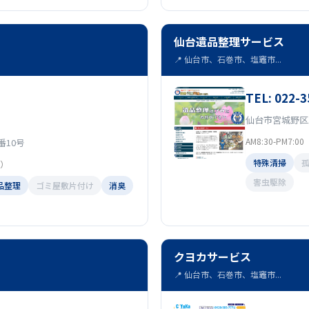
仙台遺品整理サービス
📍 仙台市、石巻市、塩竈市...
TEL: 022-3
仙台市宮城野区栄2
AM8:30-PM7:
10号
特殊清掃
休）
害虫駆除
品整理
ゴミ屋敷片付け
消臭
クヨカサービス
📍 仙台市、石巻市、塩竈市...