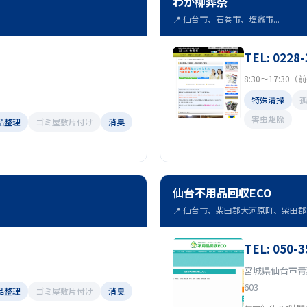
わか柳葬祭
📍 仙台市、石巻市、塩竈市...
TEL: 0228-
8:30～17:30
特殊清掃
害虫駆除
品整理
ゴミ屋敷片付け
消臭
仙台不用品回収ECO
📍 仙台市、柴田郡大河原町、柴田郡村
TEL: 050-
宮城県仙台市青
603
品整理
ゴミ屋敷片付け
消臭