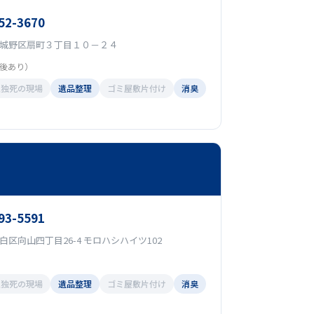
52-3670
城野区扇町３丁目１０－２４
（前後あり）
孤独死の現場
遺品整理
ゴミ屋敷片付け
消臭
93-5591
区向山四丁目26-4 モロハシハイツ102
孤独死の現場
遺品整理
ゴミ屋敷片付け
消臭