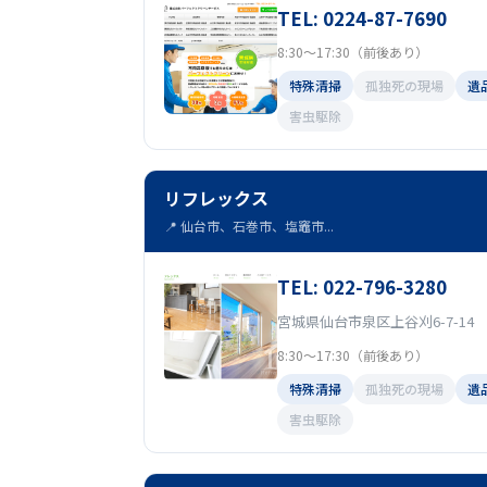
TEL: 0224-87-7690
8:30～17:30（前後あり）
特殊清掃
孤独死の現場
遺
害虫駆除
リフレックス
📍 仙台市、石巻市、塩竈市...
TEL: 022-796-3280
宮城県仙台市泉区上谷刈6-7-14
8:30～17:30（前後あり）
特殊清掃
孤独死の現場
遺
害虫駆除