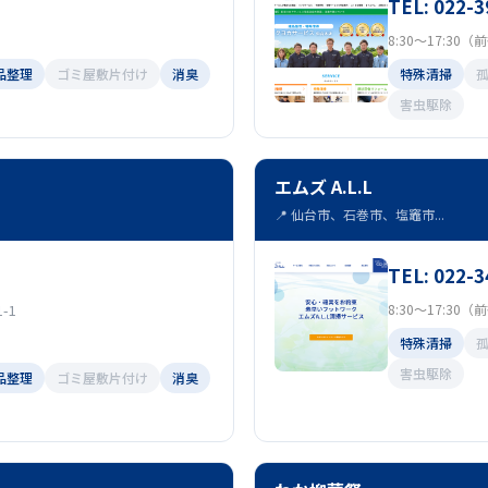
TEL: 022-3
8:30～17:30
品整理
ゴミ屋敷片付け
消臭
特殊清掃
害虫駆除
エムズ A.L.L
📍 仙台市、石巻市、塩竈市...
TEL: 022-3
-1
8:30～17:30
特殊清掃
害虫駆除
品整理
ゴミ屋敷片付け
消臭