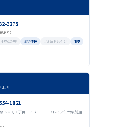
32-3275
（前後あり）
孤独死の現場
遺品整理
ゴミ屋敷片付け
消臭
田町...
3554-1061
葉区本町１丁目5−28 カーニープレイス仙台駅前通