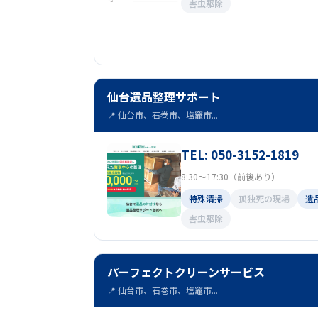
害虫駆除
仙台遺品整理サポート
📍 仙台市、石巻市、塩竈市...
TEL: 050-3152-1819
8:30～17:30（前後あり）
特殊清掃
孤独死の現場
遺
害虫駆除
パーフェクトクリーンサービス
📍 仙台市、石巻市、塩竈市...