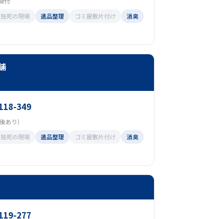
間受付
孤独死の現場
遺品整理
ゴミ屋敷片付け
消臭
舗
118-349
（前後あり）
孤独死の現場
遺品整理
ゴミ屋敷片付け
消臭
119-277