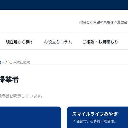
掲載をご希望の業者様へ
運営会
現在地から探す
お役立ちコラム
ご相談・お見積もり
)
>
万石浦駅(19)駅
清掃業者
掃業者を表示しています。
スマイルライフみやぎ
📍 仙台市、石巻市、塩竈市...