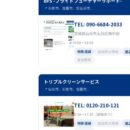
BFS -ブライトフューチャーサポート-
📍 石巻市、塩竈市、気仙沼市...
TEL: 090-6684-2033
宮城県仙台市太白区西中田
9:00～18:00
特殊清掃
孤独死の現場
遺
害虫駆除
トリプルクリーンサービス
📍 仙台市、石巻市、塩竈市...
TEL: 0120-210-121
8:30～17:30（前後あり）
特殊清掃
孤独死の現場
遺