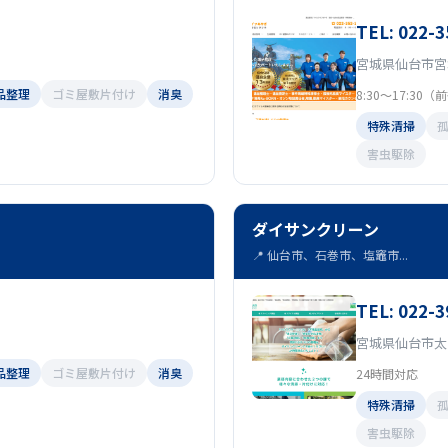
TEL: 022-3
宮城県仙台市宮
品整理
ゴミ屋敷片付け
消臭
8:30～17:30
特殊清掃
害虫駆除
ダイサンクリーン
📍 仙台市、石巻市、塩竈市...
TEL: 022-3
宮城県仙台市太白
品整理
ゴミ屋敷片付け
消臭
24時間対応
特殊清掃
害虫駆除