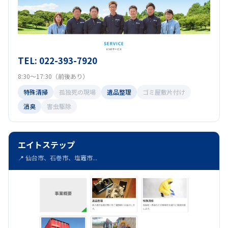
TEL: 022-393-7920
8:30～17:30（前後あり）
特殊清掃
孤独死の現場
遺品整理
ゴミ屋敷片付け
消臭
害虫駆除
エイトステップ
📍 仙台市、石巻市、塩竈市...