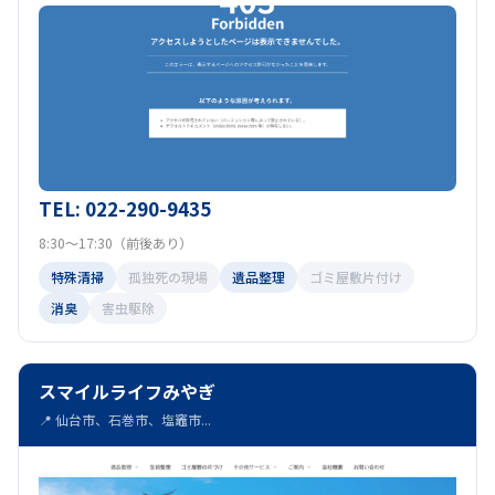
TEL: 022-290-9435
8:30～17:30（前後あり）
特殊清掃
孤独死の現場
遺品整理
ゴミ屋敷片付け
消臭
害虫駆除
スマイルライフみやぎ
📍 仙台市、石巻市、塩竈市...