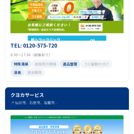
TEL: 0120-575-720
8:30～17:30（前後あり）
特殊清掃
孤独死の現場
遺品整理
ゴミ屋敷片付け
消臭
害虫駆除
クヨカサービス
📍 仙台市、石巻市、塩竈市...