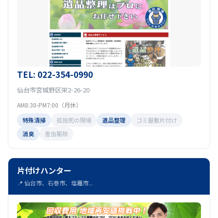
TEL: 022-354-0990
仙台市宮城野区栄2-26-20
AM8:30-PM7:00（月休）
特殊清掃
孤独死の現場
遺品整理
ゴミ屋敷片付け
消臭
害虫駆除
片付けハンター
📍 仙台市、石巻市、塩竈市...