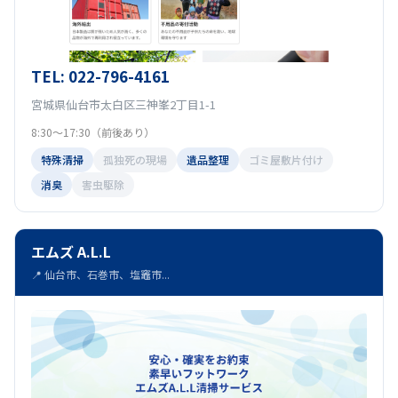
TEL: 022-796-4161
宮城県仙台市太白区三神峯2丁目1-1
8:30～17:30（前後あり）
特殊清掃
孤独死の現場
遺品整理
ゴミ屋敷片付け
消臭
害虫駆除
エムズ A.L.L
📍 仙台市、石巻市、塩竈市...