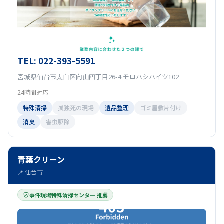
TEL: 022-393-5591
宮城県仙台市太白区向山四丁目26-4 モロハシハイツ102
24時間対応
特殊清掃
孤独死の現場
遺品整理
ゴミ屋敷片付け
消臭
害虫駆除
青葉クリーン
📍 仙台市
事件現場特殊清掃センター 推薦