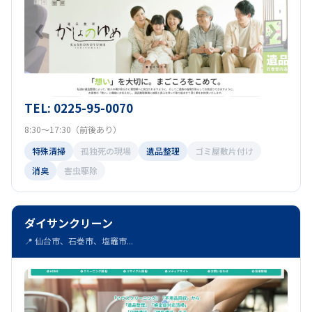
TEL: 0225-95-0070
8:30～17:30（前後あり）
特殊清掃
孤独死の現場
遺品整理
ゴミ屋敷片付け
消臭
害虫駆除
ダイサンクリーン
📍 仙台市、石巻市、塩竈市...