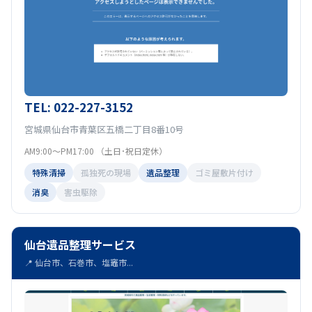
TEL: 022-227-3152
宮城県仙台市青葉区五橋二丁目8番10号
AM9:00〜PM17:00 （土日･祝日定休）
特殊清掃
孤独死の現場
遺品整理
ゴミ屋敷片付け
消臭
害虫駆除
仙台遺品整理サービス
📍 仙台市、石巻市、塩竈市...