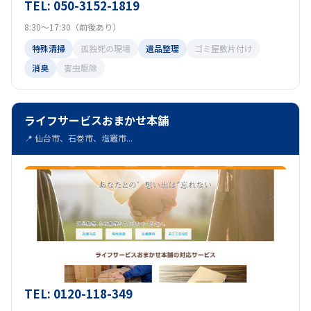
TEL: 050-3152-1819
8:30～17:30（前後あり）
特殊清掃
孤独死の現場
遺品整理
ゴミ屋敷片付け
消臭
害虫駆除
ライフサービスおまかせ本舗
📍 仙台市、石巻市、塩竈市...
TEL: 0120-118-349