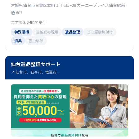
宮城県仙台市青葉区本町１丁目5−28 カーニープレイス仙台駅前
通 603
年中無休 24時間受付
特殊清掃
孤独死の現場
遺品整理
ゴミ屋敷片付け
消臭
害虫駆除
仙台遺品整理サポート
📍 仙台市、石巻市、塩竈市...