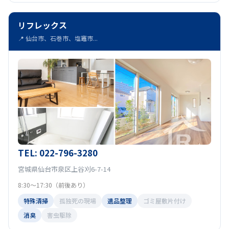
リフレックス
📍 仙台市、石巻市、塩竈市...
TEL: 022-796-3280
宮城県仙台市泉区上谷刈6-7-14
8:30～17:30（前後あり）
特殊清掃
孤独死の現場
遺品整理
ゴミ屋敷片付け
消臭
害虫駆除