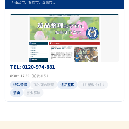
📍 仙台市、石巻市、塩竈市...
TEL: 0120-974-881
8:30～17:30（前後あり）
特殊清掃
孤独死の現場
遺品整理
ゴミ屋敷片付け
消臭
害虫駆除