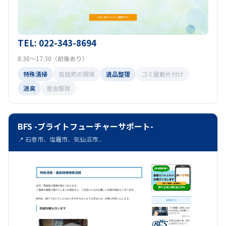
TEL: 022-343-8694
8:30～17:30（前後あり）
特殊清掃
孤独死の現場
遺品整理
ゴミ屋敷片付け
消臭
害虫駆除
BFS -ブライトフューチャーサポート-
📍 石巻市、塩竈市、気仙沼市...