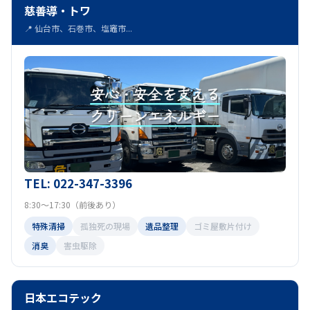
慈善導・トワ
📍 仙台市、石巻市、塩竈市...
TEL: 022-347-3396
8:30～17:30（前後あり）
特殊清掃
孤独死の現場
遺品整理
ゴミ屋敷片付け
消臭
害虫駆除
日本エコテック