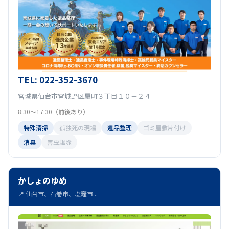
TEL: 022-352-3670
宮城県仙台市宮城野区扇町３丁目１０－２４
8:30～17:30（前後あり）
特殊清掃
孤独死の現場
遺品整理
ゴミ屋敷片付け
消臭
害虫駆除
かしょのゆめ
📍 仙台市、石巻市、塩竈市...