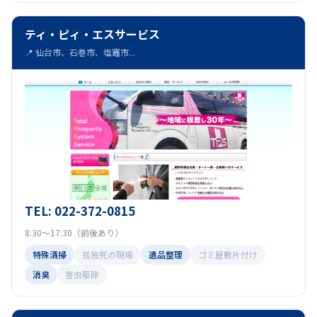
ティ・ピィ・エスサービス
📍 仙台市、石巻市、塩竈市...
TEL: 022-372-0815
8:30～17:30（前後あり）
特殊清掃
孤独死の現場
遺品整理
ゴミ屋敷片付け
消臭
害虫駆除