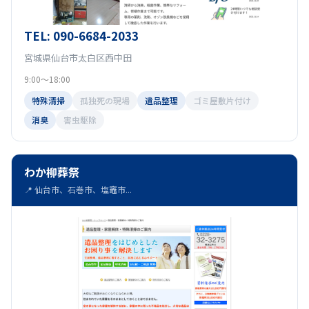
TEL: 090-6684-2033
宮城県仙台市太白区西中田
9:00～18:00
特殊清掃
孤独死の現場
遺品整理
ゴミ屋敷片付け
消臭
害虫駆除
わか柳葬祭
📍 仙台市、石巻市、塩竈市...