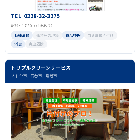
TEL: 0228-32-3275
8:30～17:30（前後あり）
特殊清掃
孤独死の現場
遺品整理
ゴミ屋敷片付け
消臭
害虫駆除
トリプルクリーンサービス
📍 仙台市、石巻市、塩竈市...