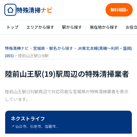
特殊清掃
ナビ
無料相談
トップ
エリアから探す
駅から探す
現在地から探す
お役
特殊清掃ナビ
>
宮城県
>
駅名から探す
>
JR東北本線(黒磯～利府・盛岡)
(855)
>
陸前山王駅(19)駅
陸前山王駅(19)駅周辺の特殊清掃業者
陸前山王駅(19)駅周辺で対応可能な宮城県の特殊清掃業者を表示
しています。
ネクストライフ
📍 仙台市、石巻市、塩竈市...