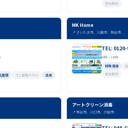
害虫駆除
MK Home
📍 さいたま市、川越市、熊谷市...
TEL: 0120-
3
8時～18時
特殊清掃
害虫駆除
品整理
ゴミ屋敷片付け
消臭
アートクリーン消毒
📍 熊谷市、川口市、行田市...
TEL: 048-6