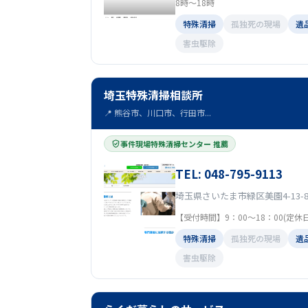
8時～18時
特殊清掃
孤独死の現場
遺
害虫駆除
埼玉特殊清掃相談所
📍 熊谷市、川口市、行田市...
事件現場特殊清掃センター 推薦
TEL: 048-795-9113
埼玉県さいたま市緑区美園4-13-
【受付時間】9：00～18：00(定休
特殊清掃
孤独死の現場
遺
害虫駆除