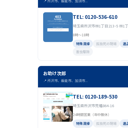
📍 所沢市、飯能市、加須市...
TEL: 0120-536-610
埼玉県所沢市林1丁目213−5 林1丁
8時～18時
特殊清掃
孤独死の現場
遺
害虫駆除
お助け次郎
📍 所沢市、飯能市、加須市...
TEL: 0120-189-530
埼玉県所沢市荒幡864-16
24時間営業（年中無休）
特殊清掃
孤独死の現場
遺