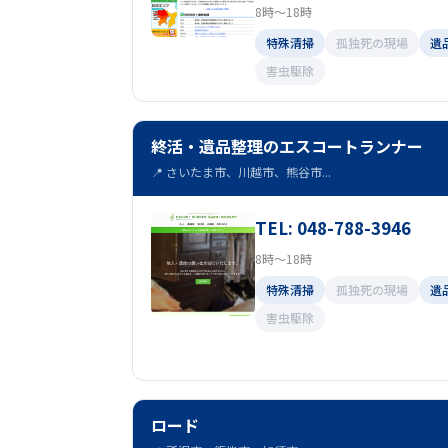
8時～18時
特殊清掃
孤独死の現場
遺
害虫駆除
終活・遺品整理のエスコートランナー
📍 さいたま市、川越市、熊谷市...
TEL: 048-788-3946
8時～18時
特殊清掃
孤独死の現場
遺
害虫駆除
ロード