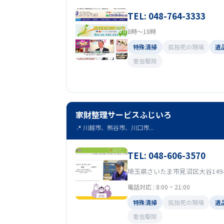
TEL: 048-764-3333
8時～18時
特殊清掃
孤独死の現場
遺
害虫駆除
家財整理サービスふじいろ
📍 川越市、熊谷市、川口市...
TEL: 048-606-3570
埼玉県さいたま市見沼区大谷149-
電話対応 : 8:00 ~ 21:00
特殊清掃
孤独死の現場
遺
害虫駆除