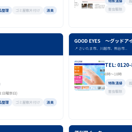
特殊清掃
害虫駆除
品整理
ゴミ屋敷片付け
消臭
GOOD EYES ～グッドア
📍 さいたま市、川越市、熊谷市...
TEL: 0120-
8時～18時
特殊清掃
8
害虫駆除
日:日曜祭日)
品整理
ゴミ屋敷片付け
消臭