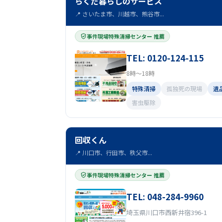
らくだ暮らしのサービス
📍 さいたま市、川越市、熊谷市...
事件現場特殊清掃センター 推薦
TEL: 0120-124-115
8時～18時
特殊清掃
孤独死の現場
遺
害虫駆除
回収くん
📍 川口市、行田市、秩父市...
事件現場特殊清掃センター 推薦
TEL: 048-284-9960
埼玉県川口市西新井宿396-1