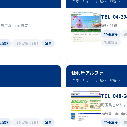
📍 さいたま市、川越市、熊谷市...
TEL: 04-29
目工場C 101号室
8時～18時
特殊清掃
害虫駆除
品整理
ゴミ屋敷片付け
消臭
便利屋アルファ
📍 さいたま市、川越市、熊谷市...
TEL: 048-6
埼玉県さいたま
24時間 年中無
品整理
ゴミ屋敷片付け
消臭
特殊清掃