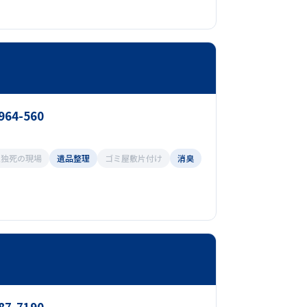
964-560
孤独死の現場
遺品整理
ゴミ屋敷片付け
消臭
87-7190