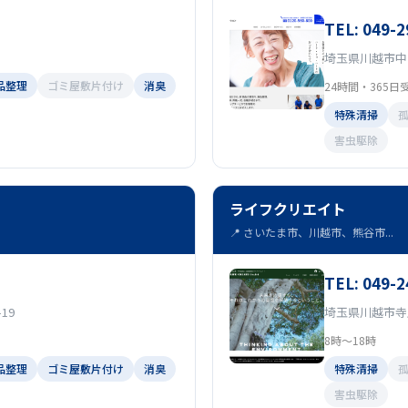
TEL: 049-2
埼玉県川越市中台南
品整理
ゴミ屋敷片付け
消臭
24時間・365日
特殊清掃
害虫駆除
ライフクリエイト
📍 さいたま市、川越市、熊谷市...
TEL: 049-2
19
埼玉県川越市寺尾
8時～18時
品整理
ゴミ屋敷片付け
消臭
特殊清掃
害虫駆除