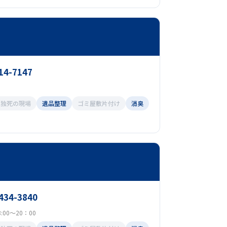
14-7147
孤独死の現場
遺品整理
ゴミ屋敷片付け
消臭
5434-3840
00～20：00