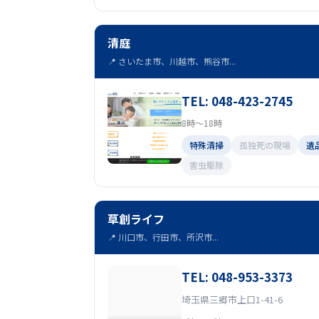
清庭
📍 さいたま市、川越市、熊谷市...
TEL: 048-423-2745
8時～18時
特殊清掃
孤独死の現場
遺
害虫駆除
草創ライフ
📍 川口市、行田市、所沢市...
TEL: 048-953-3373
埼玉県三郷市上口1-41-6