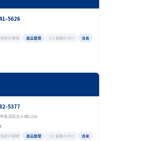
41-5626
孤独死の現場
遺品整理
ゴミ屋敷片付け
消臭
82-5377
市見沼区丸ヶ崎1220
休
孤独死の現場
遺品整理
ゴミ屋敷片付け
消臭