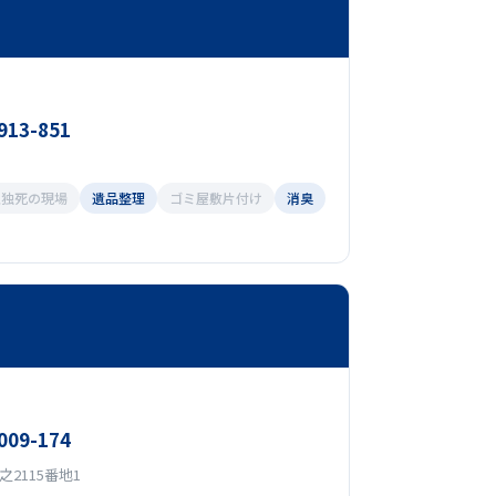
913-851
孤独死の現場
遺品整理
ゴミ屋敷片付け
消臭
009-174
2115番地1