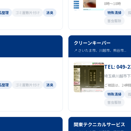
8時～18時
品整理
ゴミ屋敷片付け
消臭
特殊清掃
害虫駆除
クリーンキーパー
📍 さいたま市、川越市、熊谷市...
TEL: 049-2
埼玉県川越市下小
品整理
ゴミ屋敷片付け
消臭
ご相談は、24時間
特殊清掃
害虫駆除
関東テクニカルサービス