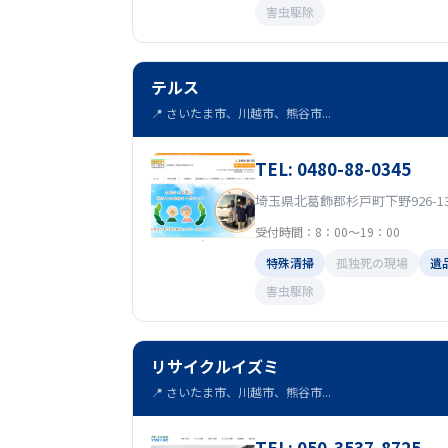
害虫駆除
テルス
📍 さいたま市、川越市、熊谷市...
TEL: 0480-88-0345
埼玉県北葛飾郡杉戸町下野926-1
受付時間：8：00〜19：00
特殊清掃
孤独死の現場
遺
害虫駆除
リサイクルイズミ
📍 さいたま市、川越市、熊谷市...
TEL: 050-3537-8725