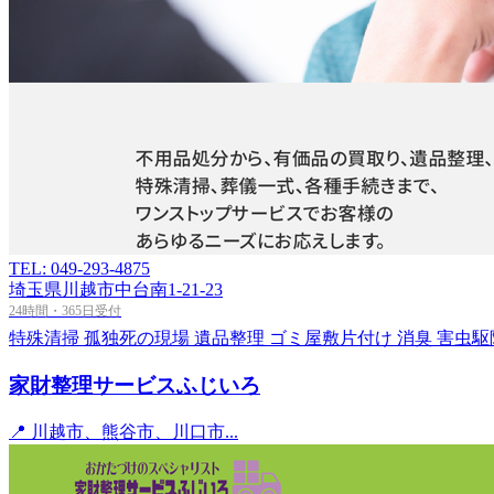
TEL: 049-293-4875
埼玉県川越市中台南1-21-23
24時間・365日受付
特殊清掃
孤独死の現場
遺品整理
ゴミ屋敷片付け
消臭
害虫駆
家財整理サービスふじいろ
📍 川越市、熊谷市、川口市...