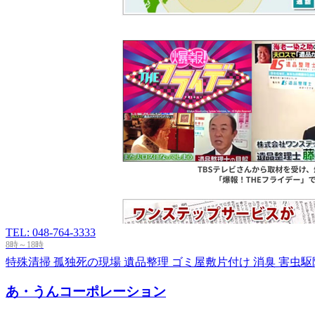
TEL: 048-764-3333
8時～18時
特殊清掃
孤独死の現場
遺品整理
ゴミ屋敷片付け
消臭
害虫駆
あ・うんコーポレーション