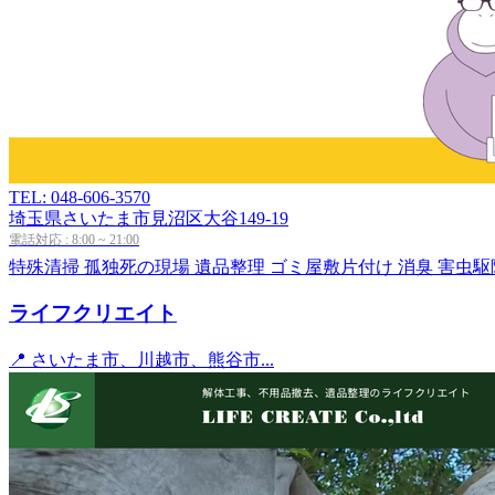
TEL: 048-606-3570
埼玉県さいたま市見沼区大谷149-19
電話対応 : 8:00 ~ 21:00
特殊清掃
孤独死の現場
遺品整理
ゴミ屋敷片付け
消臭
害虫駆
ライフクリエイト
📍 さいたま市、川越市、熊谷市...