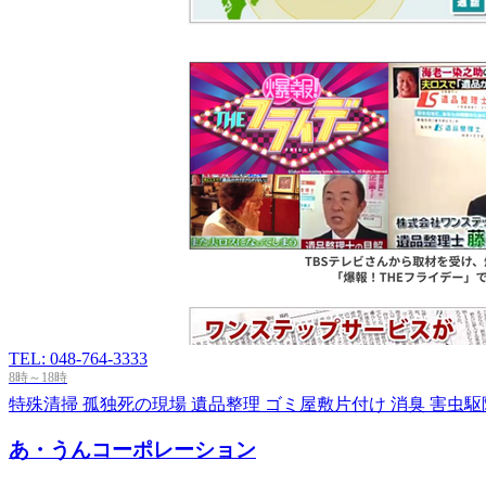
TEL: 048-764-3333
8時～18時
特殊清掃
孤独死の現場
遺品整理
ゴミ屋敷片付け
消臭
害虫駆
あ・うんコーポレーション