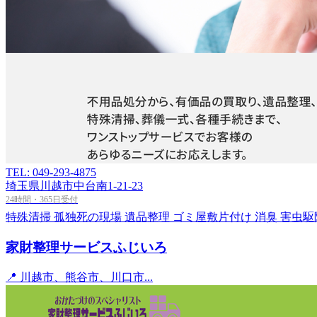
TEL: 049-293-4875
埼玉県川越市中台南1-21-23
24時間・365日受付
特殊清掃
孤独死の現場
遺品整理
ゴミ屋敷片付け
消臭
害虫駆
家財整理サービスふじいろ
📍 川越市、熊谷市、川口市...