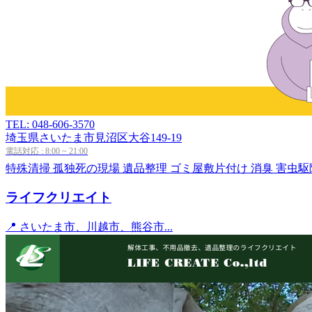
TEL: 048-606-3570
埼玉県さいたま市見沼区大谷149-19
電話対応 : 8:00 ~ 21:00
特殊清掃
孤独死の現場
遺品整理
ゴミ屋敷片付け
消臭
害虫駆
ライフクリエイト
📍 さいたま市、川越市、熊谷市...