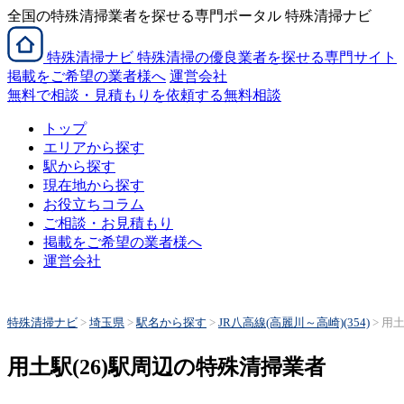
全国の特殊清掃業者を探せる専門ポータル 特殊清掃ナビ
特殊清掃
ナビ
特殊清掃の優良業者を探せる専門サイト
掲載をご希望の業者様へ
運営会社
無料で相談・見積もりを依頼する
無料相談
トップ
エリアから探す
駅から探す
現在地から探す
お役立ちコラム
ご相談・お見積もり
掲載をご希望の業者様へ
運営会社
特殊清掃ナビ
>
埼玉県
>
駅名から探す
>
JR八高線(高麗川～高崎)(354)
>
用土
用土駅(26)駅周辺の特殊清掃業者