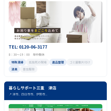
TEL: 0120-06-3177
8：30～19：00 年中無休
特殊清掃
孤独死の現場
遺品整理
ゴミ屋敷片付け
消臭
害虫駆除
暮らしサポート三重 津店
📍 津市、四日市市、伊勢市...