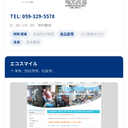
TEL: 059-329-5578
8：30～19：00 年中無休
特殊清掃
孤独死の現場
遺品整理
ゴミ屋敷片付け
消臭
害虫駆除
エコスマイル
📍 津市、四日市市、松阪市...