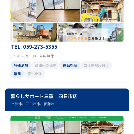
TEL: 059-273-5355
8：30～19：00 年中無休
特殊清掃
孤独死の現場
遺品整理
ゴミ屋敷片付け
消臭
害虫駆除
暮らしサポート三重 四日市店
📍 津市、四日市市、伊勢市...