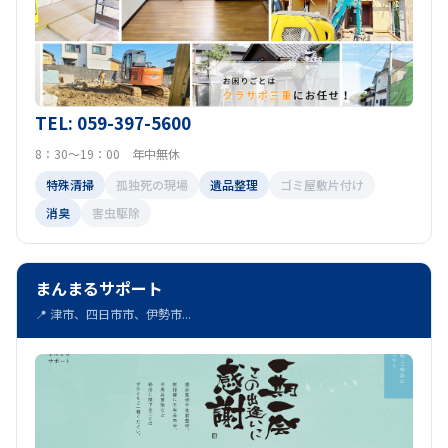
TEL: 059-397-5600
8：30～19：00 年中無休
特殊清掃
孤独死の現場
遺品整理
ゴミ屋敷片付け
消臭
害虫駆除
まんまるサポート
📍 津市、四日市市、伊勢市...