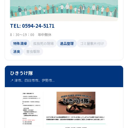
TEL: 0594-24-5171
8：30～19：00 年中無休
特殊清掃
孤独死の現場
遺品整理
ゴミ屋敷片付け
消臭
害虫駆除
ひきうけ隊
📍 津市、四日市市、伊勢市...