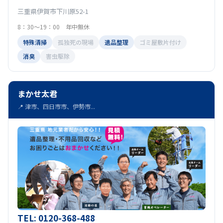
三重県伊賀市下川原52-1
8：30～19：00 年中無休
特殊清掃
孤独死の現場
遺品整理
ゴミ屋敷片付け
消臭
害虫駆除
まかせ太君
📍 津市、四日市市、伊勢市...
TEL: 0120-368-488