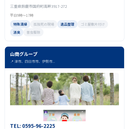
三重県鈴鹿市国府町高畔3917-272
平日9時～17時
特殊清掃
孤独死の現場
遺品整理
ゴミ屋敷片付け
消臭
害虫駆除
山商グループ
📍 津市、四日市市、伊勢市...
TEL: 0595-96-2225