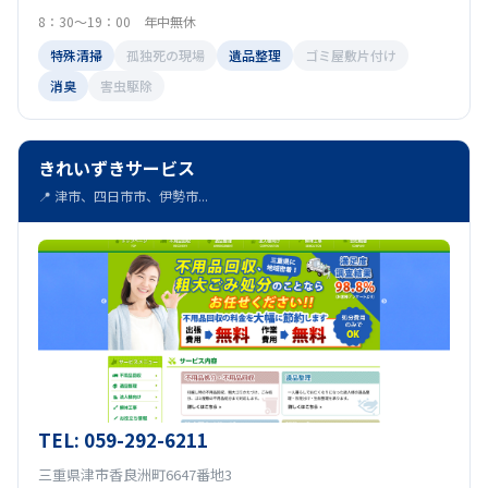
8：30～19：00 年中無休
特殊清掃
孤独死の現場
遺品整理
ゴミ屋敷片付け
消臭
害虫駆除
きれいずきサービス
📍 津市、四日市市、伊勢市...
TEL: 059-292-6211
三重県津市香良洲町6647番地3