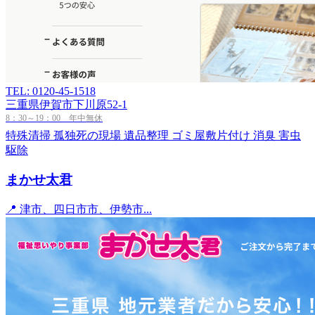
TEL: 0120-45-1518
三重県伊賀市下川原52-1
8：30～19：00 年中無休
特殊清掃
孤独死の現場
遺品整理
ゴミ屋敷片付け
消臭
害虫
駆除
まかせ太君
📍 津市、四日市市、伊勢市...