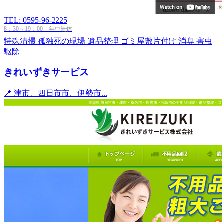
TEL: 0595-96-2225
8：30～19：00 年中無休
特殊清掃
孤独死の現場
遺品整理
ゴミ屋敷片付け
消臭
害虫
駆除
きれいずきサービス
📍 津市、四日市市、伊勢市...