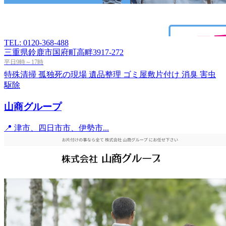
TEL: 0120-368-488
三重県鈴鹿市国府町高畔3917-272
平日9時～17時
特殊清掃
孤独死の現場
遺品整理
ゴミ屋敷片付け
消臭
害虫
駆除
山商グループ
📍 津市、四日市市、伊勢市...