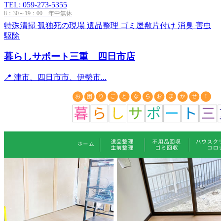
TEL: 059-273-5355
8：30～19：00 年中無休
特殊清掃
孤独死の現場
遺品整理
ゴミ屋敷片付け
消臭
害虫
駆除
暮らしサポート三重 四日市店
📍 津市、四日市市、伊勢市...