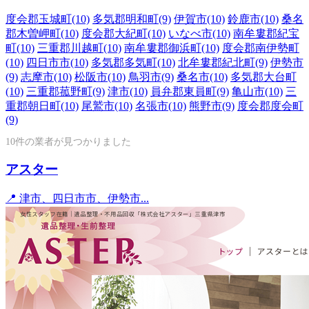
度会郡玉城町
(10)
多気郡明和町
(9)
伊賀市
(10)
鈴鹿市
(10)
桑名
郡木曽岬町
(10)
度会郡大紀町
(10)
いなべ市
(10)
南牟婁郡紀宝
町
(10)
三重郡川越町
(10)
南牟婁郡御浜町
(10)
度会郡南伊勢町
(10)
四日市市
(10)
多気郡多気町
(10)
北牟婁郡紀北町
(9)
伊勢市
(9)
志摩市
(10)
松阪市
(10)
鳥羽市
(9)
桑名市
(10)
多気郡大台町
(10)
三重郡菰野町
(9)
津市
(10)
員弁郡東員町
(9)
亀山市
(10)
三
重郡朝日町
(10)
尾鷲市
(10)
名張市
(10)
熊野市
(9)
度会郡度会町
(9)
10件の業者が見つかりました
アスター
📍 津市、四日市市、伊勢市...