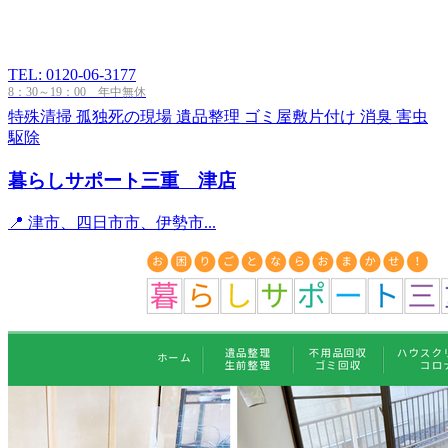
TEL: 0120-06-3177
8：30～19：00 年中無休
特殊清掃
孤独死の現場
遺品整理
ゴミ屋敷片付け
消臭
害虫
駆除
暮らしサポート三重 津店
📍 津市、四日市市、伊勢市...