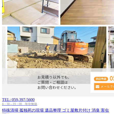
TEL: 059-397-5600
8：30～19：00 年中無休
特殊清掃
孤独死の現場
遺品整理
ゴミ屋敷片付け
消臭
害虫