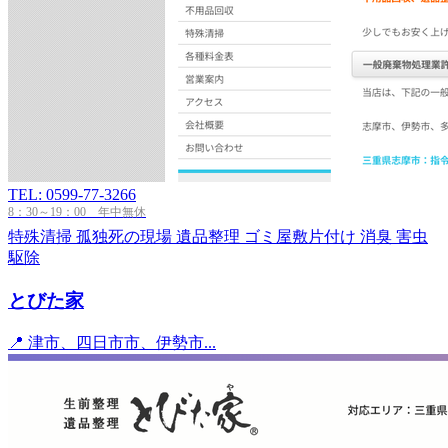
TEL: 0599-77-3266
8：30～19：00 年中無休
特殊清掃
孤独死の現場
遺品整理
ゴミ屋敷片付け
消臭
害虫
駆除
とびた家
📍 津市、四日市市、伊勢市...