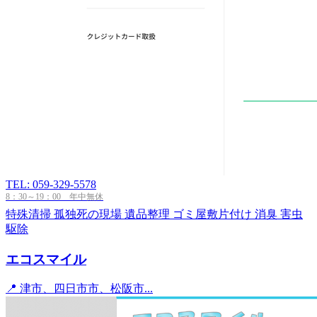
TEL: 059-329-5578
8：30～19：00 年中無休
特殊清掃
孤独死の現場
遺品整理
ゴミ屋敷片付け
消臭
害虫
駆除
エコスマイル
📍 津市、四日市市、松阪市...