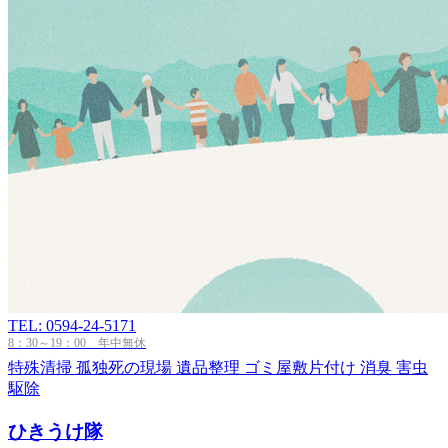
TEL: 0594-24-5171
8：30～19：00 年中無休
特殊清掃
孤独死の現場
遺品整理
ゴミ屋敷片付け
消臭
害虫
駆除
ひきうけ隊