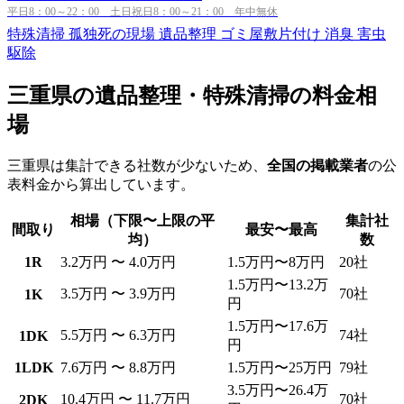
平日8：00～22：00 土日祝日8：00～21：00 年中無休
特殊清掃
孤独死の現場
遺品整理
ゴミ屋敷片付け
消臭
害虫
駆除
三重県の遺品整理・特殊清掃の料金相
場
三重県は集計できる社数が少ないため、
全国の掲載業者
の公
表料金から算出しています。
相場（下限〜上限の平
集計社
間取り
最安〜最高
均）
数
1R
3.2万円 〜 4.0万円
1.5万円〜8万円
20社
1.5万円〜13.2万
3.5万円 〜 3.9万円
70社
1K
円
1.5万円〜17.6万
5.5万円 〜 6.3万円
74社
1DK
円
1LDK
7.6万円 〜 8.8万円
1.5万円〜25万円
79社
3.5万円〜26.4万
10.4万円 〜 11.7万円
70社
2DK