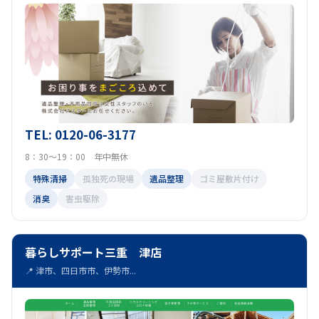
TEL: 0120-06-3177
8：30～19：00 年中無休
特殊清掃
孤独死の現場
遺品整理
ゴミ屋敷片付け
消臭
害虫駆除
暮らしサポート三重 津店
📍 津市、四日市市、伊勢市...