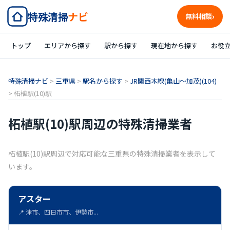
特殊清掃
ナビ
無料相談
トップ
エリアから探す
駅から探す
現在地から探す
お役
特殊清掃ナビ
>
三重県
>
駅名から探す
>
JR関西本線(亀山～加茂)(104)
>
柘植駅(10)駅
柘植駅(10)駅周辺の特殊清掃業者
柘植駅(10)駅周辺で対応可能な三重県の特殊清掃業者を表示して
います。
アスター
📍 津市、四日市市、伊勢市...