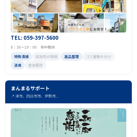
TEL: 059-397-5600
8：30～19：00 年中無休
特殊清掃
孤独死の現場
遺品整理
ゴミ屋敷片付け
消臭
害虫駆除
まんまるサポート
📍 津市、四日市市、伊勢市...