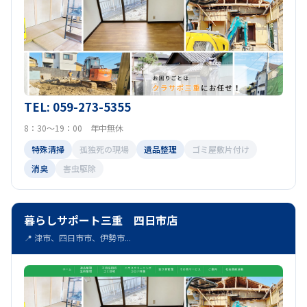
TEL: 059-273-5355
8：30～19：00 年中無休
特殊清掃
孤独死の現場
遺品整理
ゴミ屋敷片付け
消臭
害虫駆除
暮らしサポート三重 四日市店
📍 津市、四日市市、伊勢市...