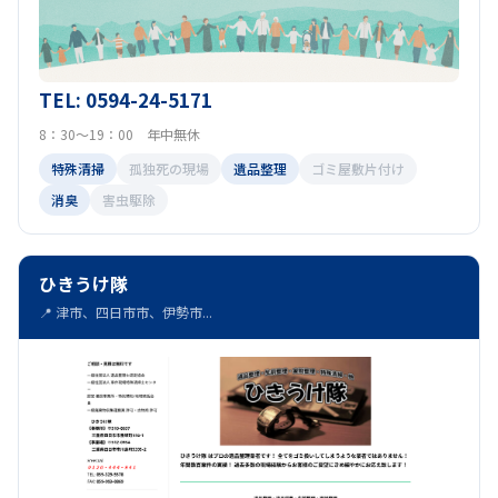
TEL: 0594-24-5171
8：30～19：00 年中無休
特殊清掃
孤独死の現場
遺品整理
ゴミ屋敷片付け
消臭
害虫駆除
ひきうけ隊
📍 津市、四日市市、伊勢市...