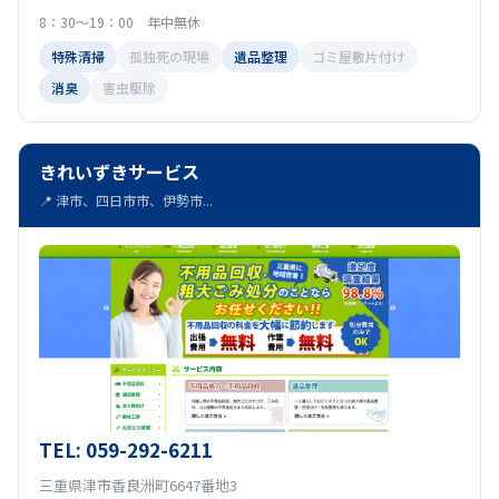
8：30～19：00 年中無休
特殊清掃
孤独死の現場
遺品整理
ゴミ屋敷片付け
消臭
害虫駆除
きれいずきサービス
📍 津市、四日市市、伊勢市...
TEL: 059-292-6211
三重県津市香良洲町6647番地3