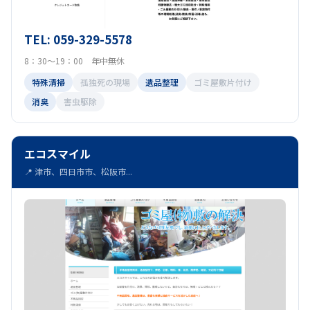
TEL: 059-329-5578
8：30～19：00 年中無休
特殊清掃
孤独死の現場
遺品整理
ゴミ屋敷片付け
消臭
害虫駆除
エコスマイル
📍 津市、四日市市、松阪市...