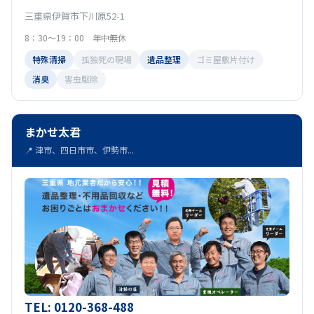
三重県伊賀市下川原52-1
8：30～19：00 年中無休
特殊清掃
孤独死の現場
遺品整理
ゴミ屋敷片付け
消臭
害虫駆除
まかせ太君
📍 津市、四日市市、伊勢市...
TEL: 0120-368-488