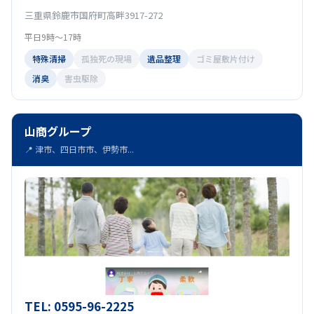
三重県鈴鹿市国府町高畔3917-272
平日9時～17時
特殊清掃
孤独死の現場
遺品整理
ゴミ屋敷片付け
消臭
害虫駆除
山商グループ
📍 津市、四日市市、伊勢市...
TEL: 0595-96-2225